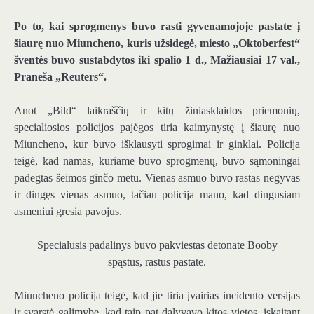
Po to, kai sprogmenys buvo rasti gyvenamojoje pastate į
šiaurę nuo Miuncheno, kuris užsidegė, miesto „Oktoberfest“
šventės buvo sustabdytos iki spalio 1 d., Mažiausiai 17 val.,
Praneša „Reuters“.
Anot „Bild“ laikraščių ir kitų žiniasklaidos priemonių,
specialiosios policijos pajėgos tiria kaimynystę į šiaurę nuo
Miuncheno, kur buvo išklausyti sprogimai ir ginklai. Policija
teigė, kad namas, kuriame buvo sprogmenų, buvo sąmoningai
padegtas šeimos ginčo metu. Vienas asmuo buvo rastas negyvas
ir dingęs vienas asmuo, tačiau policija mano, kad dingusiam
asmeniui gresia pavojus.
Specialusis padalinys buvo pakviestas detonate Booby
spąstus, rastus pastate.
Miuncheno policija teigė, kad jie tiria įvairias incidento versijas
ir svarstė galimybę, kad taip pat dalyvavo kitos vietos, įskaitant