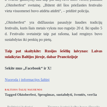
„Oktoberfest“ svetainę. „Būtent dėl ​​šios priežasties festivalio
vieta visuomenei buvo atidėta atidėti“, – pridūrė policija.
„Oktoberfest“ yra didžiausias pasaulyje liaudies tradicijų
festivalis, kuris šiais metais vyksta nuo rugsėjo 20 d. Iki spalio 5
d. Festivalio svetainėje taip pat rašoma, kad renginys buvo
sustabdytas iki penkių po pietų.
Taip pat skaitykite: Rusijos šešėlių laivynas: Laivas
sulaikytas Baltijos jūroje, dabar Prancūzijoje
Sekite mus „Facebook“ ir X!
Nuoroda į informacijos šaltinį
BALTIJOS ŠALIŲ NAUJIENOS
Tagged
Oktoberfest
,
Sprogimas
,
sustabdyti
,
šventės
,
verčia