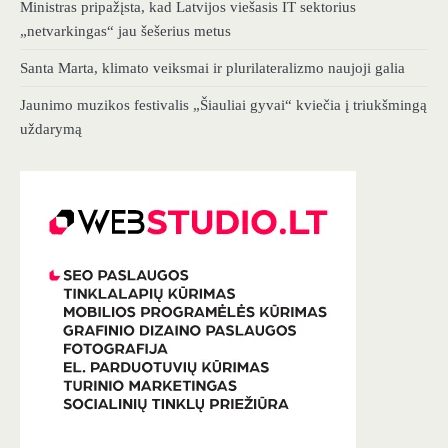
Ministras pripažįsta, kad Latvijos viešasis IT sektorius
„netvarkingas“ jau šešerius metus
Santa Marta, klimato veiksmai ir plurilateralizmo naujoji galia
Jaunimo muzikos festivalis „Šiauliai gyvai“ kviečia į triukšmingą
uždarymą