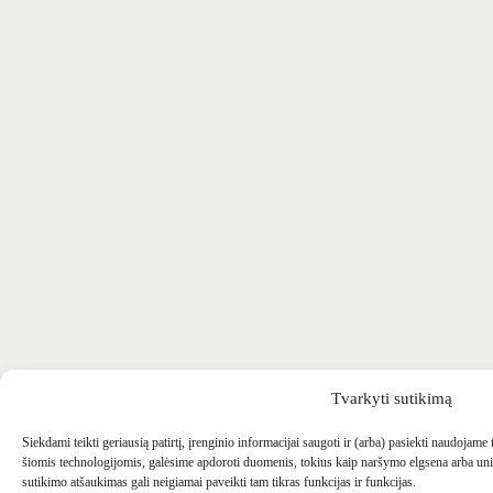
Tvarkyti sutikimą
Siekdami teikti geriausią patirtį, įrenginio informacijai saugoti ir (arba) pasiekti naudojame
šiomis technologijomis, galėsime apdoroti duomenis, tokius kaip naršymo elgsena arba uni
sutikimo atšaukimas gali neigiamai paveikti tam tikras funkcijas ir funkcijas.