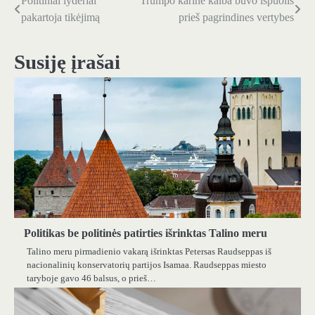
Politiniai lyderiai
Trumpo karinė kalba buvo išpuolis
Navigacija
pakartoja tikėjimą
prieš pagrindines vertybes
tarp
įrašų
Susiję įrašai
Politikas be politinės patirties išrinktas Talino meru
Talino meru pirmadienio vakarą išrinktas Petersas Raudseppas iš
nacionalinių konservatorių partijos Isamaa. Raudseppas miesto
taryboje gavo 46 balsus, o prieš…