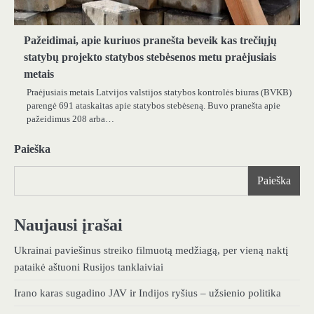
Pažeidimai, apie kuriuos pranešta beveik kas trečiųjų
statybų projekto statybos stebėsenos metu praėjusiais
metais
Praėjusiais metais Latvijos valstijos statybos kontrolės biuras (BVKB)
parengė 691 ataskaitas apie statybos stebėseną. Buvo pranešta apie
pažeidimus 208 arba…
Paieška
Paieška
Naujausi įrašai
Ukrainai paviešinus streiko filmuotą medžiagą, per vieną naktį
pataikė aštuoni Rusijos tanklaiviai
Irano karas sugadino JAV ir Indijos ryšius – užsienio politika