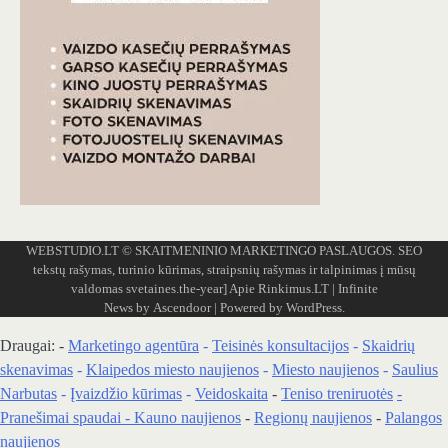
WEBSTUDIO.LT
© SKAITMENINIO MARKETINGO PASLAUGOS. SEO
tekstų rašymas, turinio kūrimas, straipsnių rašymas ir talpinimas į mūsų
valdomas svetaines.the-year]
Apie Rinkimus.LT
| Infinite
News by
Ascendoor
| Powered by
WordPress
.
Draugai: -
Marketingo agentūra
-
Teisinės konsultacijos
-
Skaidrių
skenavimas
-
Klaipedos miesto naujienos
-
Miesto naujienos
-
Saulius
Narbutas
-
Įvaizdžio kūrimas
-
Veidoskaita
-
Teniso treniruotės
-
Pranešimai spaudai -
Kauno naujienos
-
Regionų naujienos
-
Palangos
naujienos