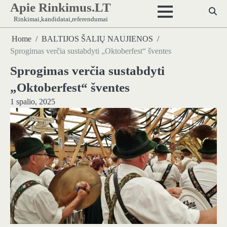
Apie Rinkimus.LT
Skip
to
Rinkimai,kandidatai,referendumai
content
Home
BALTIJOS ŠALIŲ NAUJIENOS
Sprogimas verčia sustabdyti „Oktoberfest“ šventes
Sprogimas verčia sustabdyti
„Oktoberfest“ šventes
1 spalio, 2025