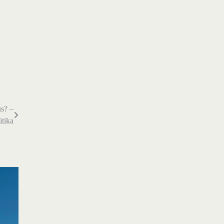
us? –
itika