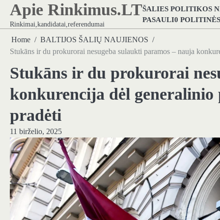
Apie Rinkimus.LT
Skip
ŠALIES POLITIKOS 
to
PASAULI0 POLITINĖ
Rinkimai,kandidatai,referendumai
content
Home
BALTIJOS ŠALIŲ NAUJIENOS
Stukāns ir du prokurorai nesugeba sulaukti paramos – nauja konkuren
Stukāns ir du prokurorai nes
konkurencija dėl generalinio
pradėti
11 birželio, 2025