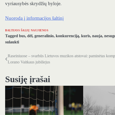
vyriausybės skrydžių byloje.
Nuoroda į informacijos šaltinį
BALTIJOS ŠALIŲ NAUJIENOS
Tagged
bus
,
dėl
,
generalinio
,
konkurenciją
,
kuris
,
nauja
,
nesug
sulaukti
Raseiniuose – svarbūs Lietuvos muzikos atstovai: paminėtas komp
Navigacija
Lorano Vaitkaus jubiliejus
tarp
įrašų
Susiję įrašai