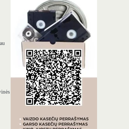
iau
vinės