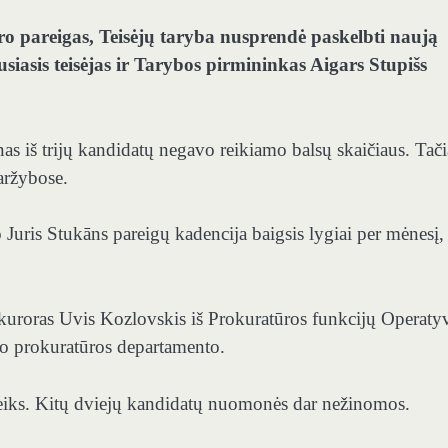
oro pareigas, Teisėjų taryba nusprendė paskelbti naują
iasis teisėjas ir Tarybos pirmininkas Aigars Stupišs
as iš trijų kandidatų negavo reikiamo balsų skaičiaus. Tač
aržybose.
 Juris Stukāns pareigų kadencija baigsis lygiai per mėnesį,
okuroras Uvis Kozlovskis iš Prokuratūros funkcijų Operaty
to prokuratūros departamento.
eiks. Kitų dviejų kandidatų nuomonės dar nežinomos.