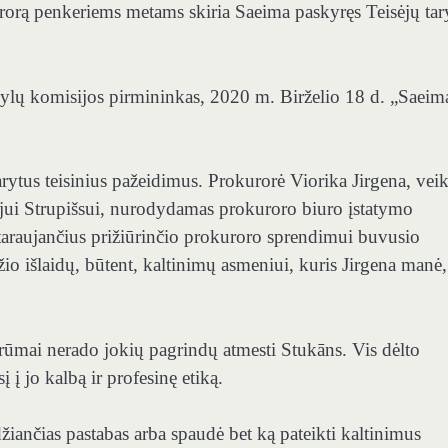
urorą penkeriems metams skiria Saeima paskyręs Teisėjų tar
lų komisijos pirmininkas, 2020 m. Birželio 18 d. „Saeim
ytus teisinius pažeidimus. Prokurorė Viorika Jirgena, veik
sėjui Strupišsui, nurodydamas prokuroro biuro įstatymo
taraujančius prižiūrinčio prokuroro sprendimui buvusio
io išlaidų, būtent, kaltinimų asmeniui, kuris Jirgena manė,
rūmai nerado jokių pagrindų atmesti Stukāns. Vis dėlto
 jo kalbą ir profesinę etiką.
žiančias pastabas arba spaudė bet ką pateikti kaltinimus