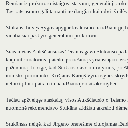
Remiantis prokuroro įstaigos įstatymu, generalinį prok
Tas pats asmuo gali tarnauti ne daugiau kaip dvi iš eilės.
Stukāns, buvęs Rygos apygardos teismo baudžiamųjų by
vienbalsiai paskyrė generaliniu prokuroru.
Šiais metais Aukščiausiasis Teismas gavo Stukānso padar
kaip informatorius, pateikė pranešimą vyriausiajam tei
pažeidimą. Ji teigė, kad Stukāns davė nurodymus, prieš
ministro pirmininko Krišjānis Kariņš vyriausybės skrydž
neturėtų būti patraukta baudžiamojon atsakomybėn.
Tačiau apžvelgęs ataskaitą, visos Aukščiausiojo Teismo 
nuomonė rekomendavo Stukāns atidžiau atkreipti dėmesį į
Stukānsas neigė, kad Jirgeno pranešime cituojamas įžeid