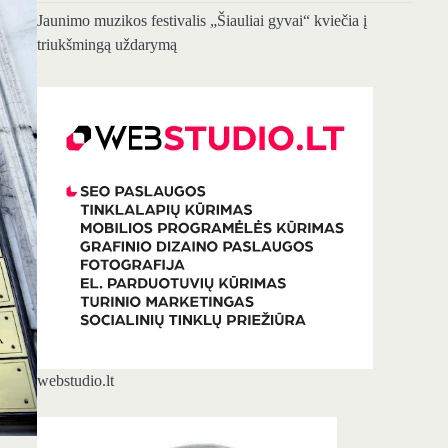
Jaunimo muzikos festivalis „Šiauliai gyvai“ kviečia į
triukšmingą uždarymą
webstudio.lt