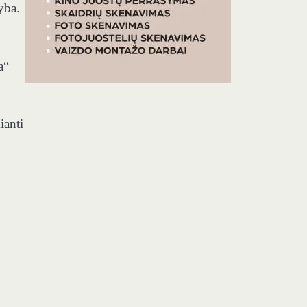
yba.
a“
ianti