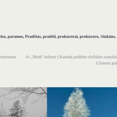
eba
,
paramos
,
Pradėtas
,
pradėti
,
prokurorai
,
prokuroro
,
Stukāns
,
ozitoriaus
Ar „Modi“ kelionė į Kanadą padidins dvišalius santyki
Užsienio pol