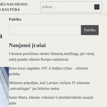
NĖS NAUJIENOS
Ieškoti:
IR KULTŪRA
Paieška
Paieška
a
Naujausi įrašai
Ukrainai paviešinus streiko filmuotą medžiagą, per vieną
naktį pataikė aštuoni Rusijos tanklaiviai
Irano karas sugadino JAV ir Indijos ryšius – užsienio
politika
Ministras pripažįsta, kad Latvijos viešasis IT sektorius
„netvarkingas“ jau šešerius metus
Santa Marta, klimato veiksmai ir plurilateralizmo naujoji
galia