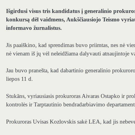
Išgirdusi visus tris kandidatus į generalinio prokur
konkursą dėl vaidmens, Aukščiausiojo Teismo vyriaus
informavo žurnalistus.
Jis paaiškino, kad sprendimas buvo priimtas, nes nė vien
nė vienam iš jų vėl neleidžiama dalyvauti atnaujintoje v
Jau buvo pranešta, kad dabartinio generalinio prokuroro
liepos 11 d.
Stukāns, vyriausiasis prokuroras Aivaras Ostapko ir pr
kontrolės ir Tarptautinio bendradarbiavimo departamen
Prokuroras Uvisas Kozlovskis sakė LEA, kad jis nebev