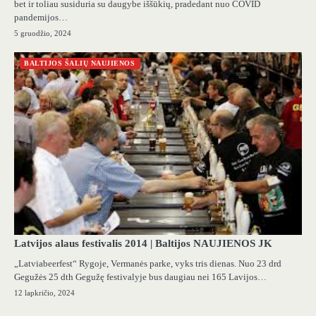
bet ir toliau susiduria su daugybe iššūkių, pradedant nuo COVID
pandemijos…
5 gruodžio, 2024
BALTIJOS ŠALIŲ NAUJIENOS
Latvijos alaus festivalis 2014 | Baltijos NAUJIENOS JK
„Latviabeerfest“ Rygoje, Vermanės parke, vyks tris dienas. Nuo 23 drd
Gegužės 25 dth Gegužę festivalyje bus daugiau nei 165 Lavijos…
12 lapkričio, 2024