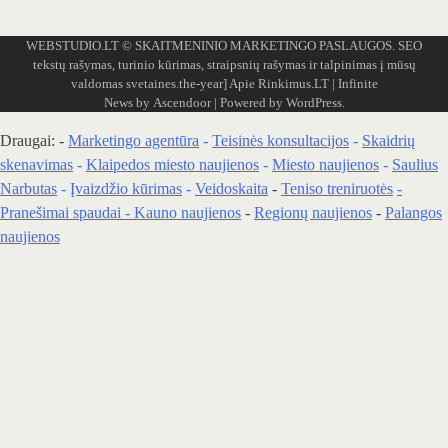
WEBSTUDIO.LT
© SKAITMENINIO MARKETINGO PASLAUGOS. SEO
tekstų rašymas, turinio kūrimas, straipsnių rašymas ir talpinimas į mūsų
valdomas svetaines.the-year]
Apie Rinkimus.LT
| Infinite
News by
Ascendoor
| Powered by
WordPress
.
Draugai: -
Marketingo agentūra
-
Teisinės konsultacijos
-
Skaidrių
skenavimas
-
Klaipedos miesto naujienos
-
Miesto naujienos
-
Saulius
Narbutas
-
Įvaizdžio kūrimas
-
Veidoskaita
-
Teniso treniruotės
-
Pranešimai spaudai -
Kauno naujienos
-
Regionų naujienos
-
Palangos
naujienos