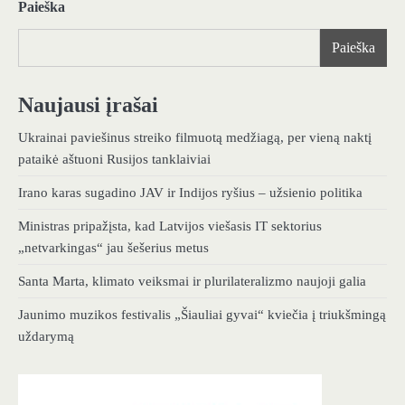
Paieška
Paieška
Naujausi įrašai
Ukrainai paviešinus streiko filmuotą medžiagą, per vieną naktį
pataikė aštuoni Rusijos tanklaiviai
Irano karas sugadino JAV ir Indijos ryšius – užsienio politika
Ministras pripažįsta, kad Latvijos viešasis IT sektorius
„netvarkingas“ jau šešerius metus
Santa Marta, klimato veiksmai ir plurilateralizmo naujoji galia
Jaunimo muzikos festivalis „Šiauliai gyvai“ kviečia į triukšmingą
uždarymą