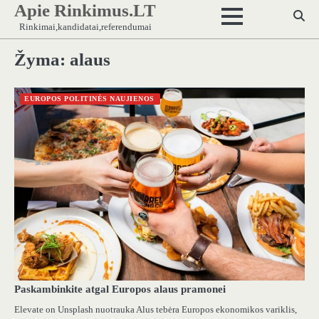
Apie Rinkimus.LT
Skip
to
Rinkimai,kandidatai,referendumai
content
Žyma:
alaus
EUROPOS POLITINĖS NAUJIENOS
Paskambinkite atgal Europos alaus pramonei
Elevate on Unsplash nuotrauka Alus tebėra Europos ekonomikos variklis,