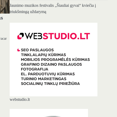
Jaunimo muzikos festivalis „Šiauliai gyvai“ kviečia į
triukšmingą uždarymą
ms
racar
webstudio.lt