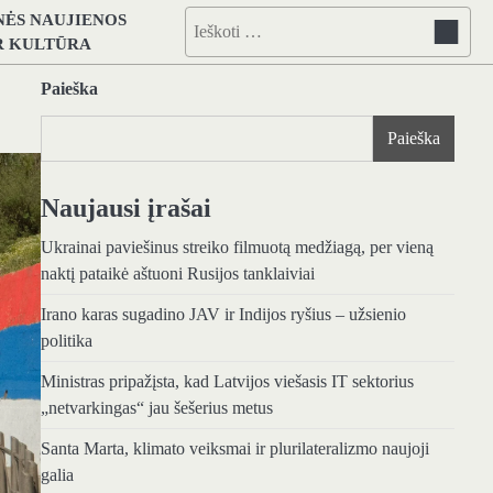
NĖS NAUJIENOS
Ieškoti:
IR KULTŪRA
Paieška
Paieška
Naujausi įrašai
Ukrainai paviešinus streiko filmuotą medžiagą, per vieną
naktį pataikė aštuoni Rusijos tanklaiviai
Irano karas sugadino JAV ir Indijos ryšius – užsienio
politika
Ministras pripažįsta, kad Latvijos viešasis IT sektorius
„netvarkingas“ jau šešerius metus
Santa Marta, klimato veiksmai ir plurilateralizmo naujoji
galia