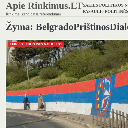
Apie Rinkimus.LT
Skip
ŠALIES POLITIKOS 
to
PASAULI0 POLITINĖ
Rinkimai,kandidatai,referendumai
content
Žyma:
BelgradoPrištinosDial
EUROPOS POLITINĖS NAUJIENOS