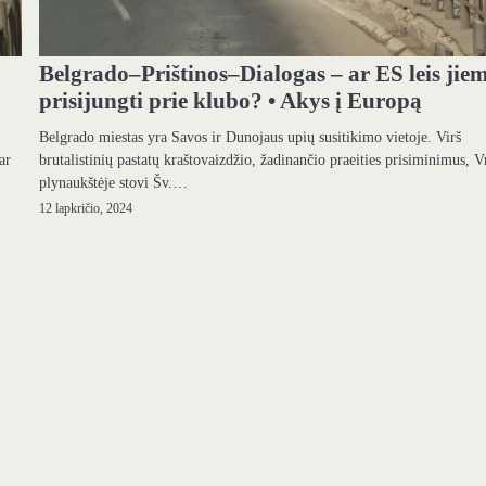
Belgrado–Prištinos–Dialogas – ar ES leis jie
prisijungti prie klubo? • Akys į Europą
Belgrado miestas yra Savos ir Dunojaus upių susitikimo vietoje. Virš
ar
brutalistinių pastatų kraštovaizdžio, žadinančio praeities prisiminimus, V
plynaukštėje stovi Šv.…
12 lapkričio, 2024