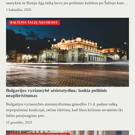
santykiai su Rusija ilgą laiką buvo jos politinės kultūros po Šaltojo karo…
1 balandžio, 2026
BALTIJOS ŠALIŲ NAUJIENOS
Bulgarijos vyriausybė atsistatydina; laukia politinis
neapibrėžtumas
Bulgarijos vyriausybės atsistatydinimas gruodžio 11 d. padaro tašką
nepopuliariai koalicijai, tačiau tikėtina, kad likus kelioms savaitėms iki
šalies prisijungimo prie…
15 gruodžio, 2025