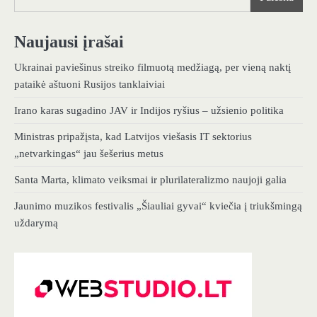
Naujausi įrašai
Ukrainai paviešinus streiko filmuotą medžiagą, per vieną naktį
pataikė aštuoni Rusijos tanklaiviai
Irano karas sugadino JAV ir Indijos ryšius – užsienio politika
Ministras pripažįsta, kad Latvijos viešasis IT sektorius
„netvarkingas“ jau šešerius metus
Santa Marta, klimato veiksmai ir plurilateralizmo naujoji galia
Jaunimo muzikos festivalis „Šiauliai gyvai“ kviečia į triukšmingą
uždarymą