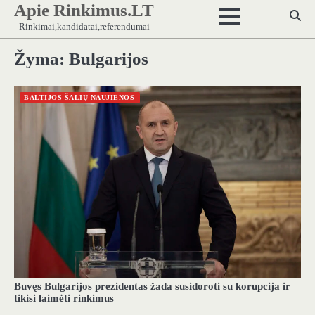
Apie Rinkimus.LT
Skip
to
Rinkimai,kandidatai,referendumai
content
Žyma:
Bulgarijos
BALTIJOS ŠALIŲ NAUJIENOS
Buvęs Bulgarijos prezidentas žada susidoroti su korupcija ir
tikisi laimėti rinkimus