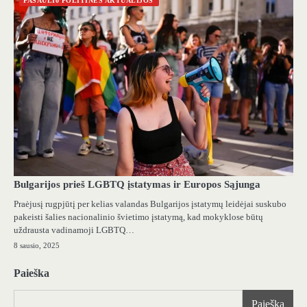
PASAULI0 POLITINĖS AKTUALIJOS
Bulgarijos prieš LGBTQ įstatymas ir Europos Sąjunga
Praėjusį rugpjūtį per kelias valandas Bulgarijos įstatymų leidėjai suskubo
pakeisti šalies nacionalinio švietimo įstatymą, kad mokyklose būtų
uždrausta vadinamoji LGBTQ…
8 sausio, 2025
Paieška
Paieška