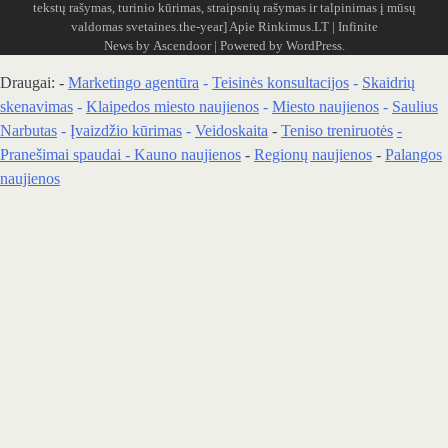
tekstų rašymas, turinio kūrimas, straipsnių rašymas ir talpinimas į mūsų
valdomas svetaines.the-year]
Apie Rinkimus.LT
| Infinite
News by
Ascendoor
| Powered by
WordPress
.
Draugai: -
Marketingo agentūra
-
Teisinės konsultacijos
-
Skaidrių
skenavimas
-
Klaipedos miesto naujienos
-
Miesto naujienos
-
Saulius
Narbutas
-
Įvaizdžio kūrimas
-
Veidoskaita
-
Teniso treniruotės
-
Pranešimai spaudai -
Kauno naujienos
-
Regionų naujienos
-
Palangos
naujienos