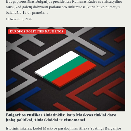
Buvęs prorusiškas Bulgarijos prezidentas Rumenas Radevas atsistatydino
sausį, kad galėtų dalyvauti parlamento rinkimuose, kurie buvo numatyti
balandžio 19 d., praneša…
16 balandžio, 2026
EUROPOS POLITINĖS NAUJIENOS
Bulgarijos rusiškas žiniatinklis: kaip Maskvos tinklai daro
įtaką politikai, žiniasklaidai ir visuomenei
Istorinis inkaras: kodėl Maskvos pasakojimas išlieka Ypatingi Bulgarijos