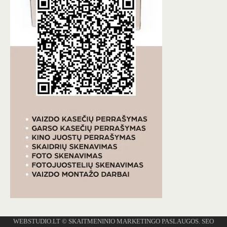
WEBSTUDIO.LT
© SKAITMENINIO MARKETINGO PASLAUGOS. SEO