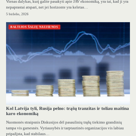
Vienas dalykas, kurį galite pasakyti apie JAV ekonomiką, yra tai, kad ji yra
nepaprastai atspari, net jei horizonte yra keletas…
5 birželio, 2026
BALTIJOS ŠALIŲ NAUJIENOS
Kol Latvija tyli, Rusija pelno: trąšų tranzitas ir toliau maitina
karo ekonomiką
Nuomonės straipsnis Diskusijos dėl pasaulinių trąšų tiekimo grandinių
tampa vis garsesnės. Vyriausybės ir tarptautinės organizacijos vis labiau
pripažįsta, kad stabilaus…