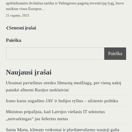
apibūdinantis dvišalius tarifus ir Vašingtono pagirtą investicijų lygį, buvo
sutiktas visos Europos…
21 rugsėjo, 2025
Senesni įrašai
Navigacija
tarp
Paieška
įrašų
Paieška
Naujausi įrašai
Ukrainai paviešinus streiko filmuotą medžiagą, per vieną naktį
pataikė aštuoni Rusijos tanklaiviai
Irano karas sugadino JAV ir Indijos ryšius – užsienio politika
Ministras pripažįsta, kad Latvijos viešasis IT sektorius
„netvarkingas“ jau šešerius metus
Santa Marta, klimato veiksmai ir plurilateralizmo naujoji galia