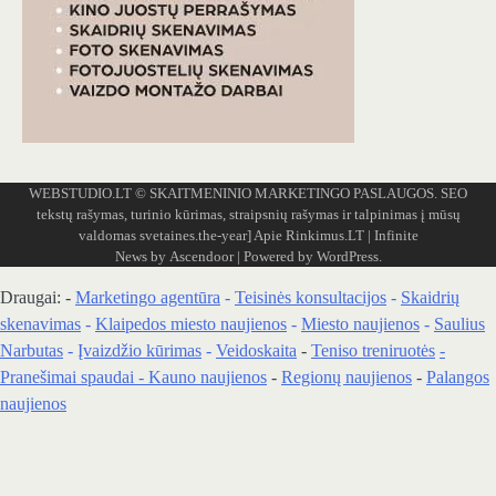
WEBSTUDIO.LT
© SKAITMENINIO MARKETINGO PASLAUGOS. SEO
tekstų rašymas, turinio kūrimas, straipsnių rašymas ir talpinimas į mūsų
valdomas svetaines.the-year]
Apie Rinkimus.LT
| Infinite
News by
Ascendoor
| Powered by
WordPress
.
Draugai: -
Marketingo agentūra
-
Teisinės konsultacijos
-
Skaidrių
skenavimas
-
Klaipedos miesto naujienos
-
Miesto naujienos
-
Saulius
Narbutas
-
Įvaizdžio kūrimas
-
Veidoskaita
-
Teniso treniruotės
-
Pranešimai spaudai -
Kauno naujienos
-
Regionų naujienos
-
Palangos
naujienos