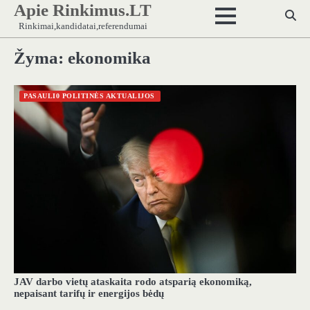
Apie Rinkimus.LT
Skip
to
Rinkimai,kandidatai,referendumai
content
Žyma:
ekonomika
PASAULI0 POLITINĖS AKTUALIJOS
JAV darbo vietų ataskaita rodo atsparią ekonomiką,
nepaisant tarifų ir energijos bėdų