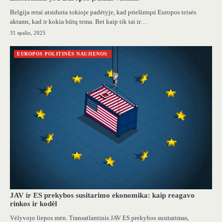
Belgija retai atsiduria tokioje padėtyje, kad priešintųsi Europos teisės
aktams, kad ir kokia būtų tema. Bet kaip tik tai ir…
31 spalio, 2025
EUROPOS POLITINĖS NAUJIENOS
JAV ir ES prekybos susitarimo ekonomika: kaip reagavo
rinkos ir kodėl
Vėlyvojo liepos mėn. Transatlantinis JAV ES prekybos susitarimas,