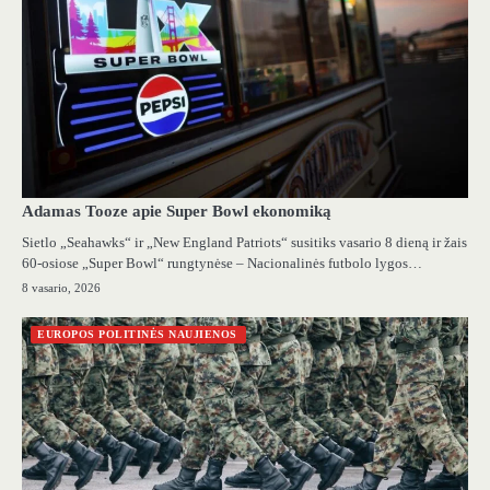
Adamas Tooze apie Super Bowl ekonomiką
Sietlo „Seahawks“ ir „New England Patriots“ susitiks vasario 8 dieną ir žais
60-osiose „Super Bowl“ rungtynėse – Nacionalinės futbolo lygos…
8 vasario, 2026
EUROPOS POLITINĖS NAUJIENOS