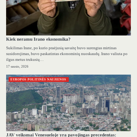
Kiek neramu Irano ekonomika?
Sukilimas Irane, po kurio praėjusią savaitę buvo surengtas mirtinas
susidorojimas, buvo paskatintas ekonominių nuoskaudų. Irano valiuta po
ilgus metus trukusių…
17 sausio, 2026
EUROPOS POLITINĖS NAUJIENOS
JAV veiksmai Venesueloje yra pavojingas precedentas: