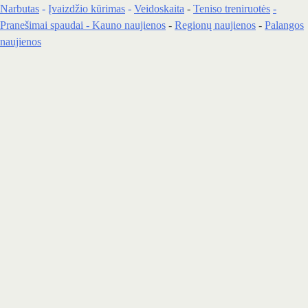
Narbutas
-
Įvaizdžio kūrimas
-
Veidoskaita
-
Teniso treniruotės
-
Pranešimai spaudai -
Kauno naujienos
-
Regionų naujienos
-
Palangos
naujienos