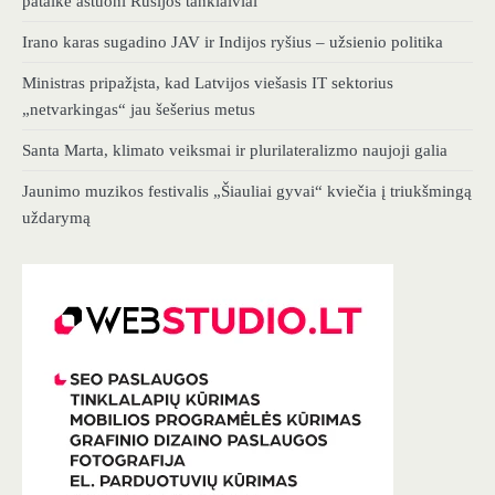
pataikė aštuoni Rusijos tanklaiviai
Irano karas sugadino JAV ir Indijos ryšius – užsienio politika
Ministras pripažįsta, kad Latvijos viešasis IT sektorius
„netvarkingas“ jau šešerius metus
Santa Marta, klimato veiksmai ir plurilateralizmo naujoji galia
Jaunimo muzikos festivalis „Šiauliai gyvai“ kviečia į triukšmingą
uždarymą