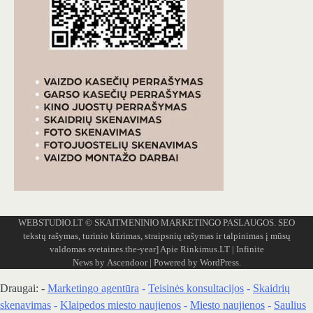
WEBSTUDIO.LT
© SKAITMENINIO MARKETINGO PASLAUGOS. SEO
tekstų rašymas, turinio kūrimas, straipsnių rašymas ir talpinimas į mūsų
valdomas svetaines.the-year]
Apie Rinkimus.LT
| Infinite
News by
Ascendoor
| Powered by
WordPress
.
Draugai: -
Marketingo agentūra
-
Teisinės konsultacijos
-
Skaidrių
skenavimas
-
Klaipedos miesto naujienos
-
Miesto naujienos
-
Saulius