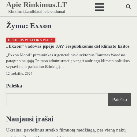
Apie Rinkimus.LT
Skip
to
Rinkimai,kandidatai,referendumai
content
Žyma:
Exxon
EUROPOS POLITIKA PLIUS
„Exxon“ vadovas įspėjo JAV respublikonus dėl klimato kaitos
„Exxon Mobil“ pirmininkas ir generalinis direktorius Darrenas Woodsas
paragino naująją Trumpo administraciją vengti audringų klimato politikos
svyravimų ir paskatino išrinktąjį…
12 lapkričio, 2024
Paieška
Paieška
Naujausi įrašai
Ukrainai paviešinus streiko filmuotą medžiagą, per vieną naktį