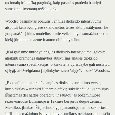
racionalų ir logišką pagrindą, kaip pasaulis pradeda bandyti
sumažinti išmetamų teršalų kiekį.
Woodso pasirinktas požiūris į anglies dioksido intensyvumą
atspindi kelis Kongrese sklandančius teisės aktų pasiūlymus. Jie
yra panašūs į kitus modelius, kurie veiksmingai sumažino sieros
kiekį jūriniame mazute ir automobilių dyzelinu.
„Kai galėsime nurodyti anglies dioksido intensyvumą, galėsite
atrakinti pramonės galimybes atitikti šias anglies dioksido
intensyvumo specifikacijas, o kiekviena vyriausybė gali nustatyti
šį lygį, atsižvelgdama į aplinkybes savo šalyje“, – sakė Woodsas.
„Exxon“ taip pat pradėjo anglies dioksido surinkimo verslą,
kurio tikslas – surinkti šiltnamio efektą sukeliančių dujų emisijas,
išmetamas dėl naftos operacijų, ir saugoti jas požeminiuose
rezervuaruose Luizianoje ir Teksase bei jūros dugne žemiau
Meksikos įlankos. Šią technologiją panaudojo naftos sektorius ir
Infliacijos mažinimo įstatyme buvo suteiktos pelningos mokesčių