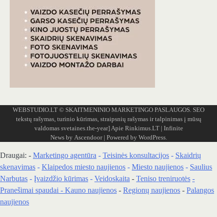
WEBSTUDIO.LT
© SKAITMENINIO MARKETINGO PASLAUGOS. SEO
tekstų rašymas, turinio kūrimas, straipsnių rašymas ir talpinimas į mūsų
valdomas svetaines.the-year]
Apie Rinkimus.LT
| Infinite
News by
Ascendoor
| Powered by
WordPress
.
Draugai: -
Marketingo agentūra
-
Teisinės konsultacijos
-
Skaidrių
skenavimas
-
Klaipedos miesto naujienos
-
Miesto naujienos
-
Saulius
Narbutas
-
Įvaizdžio kūrimas
-
Veidoskaita
-
Teniso treniruotės
-
Pranešimai spaudai -
Kauno naujienos
-
Regionų naujienos
-
Palangos
naujienos