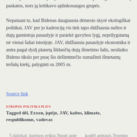
paskatos, nors ją kritikavo aplinkosaugos grupės.
Nepaisant to, kad Bidenas daugiausia dėmesio skyrė ekologiškai
politikai, JAV per jo kadenciją vis tiek tapo didžiausia naftos ir
dujų gamintoja pasaulyje ir pasiekė gavybos lygį, neprilygstamą
nė vienai šaliai istorijoje. JAV, didžiausia pasaulyje ekonomika ir
antra pagal dydį planetą šildančių dujų išmetimo šalis, nesilaiko
Bideno tikslo per pusę šio dešimtmečio sumažinti išmetamų
teršalų kiekį, palyginti su 2005 m.
Source link
EUROPOS POLITIKA PLIUS
Tagged
dėl
,
Exxon
,
įspėjo
,
JAV
,
kaitos
,
klimato
,
respublikonus
,
vadovas
5 dalykai, kuriuos reikia žinoti apie
kodėl antrasis Trumpo