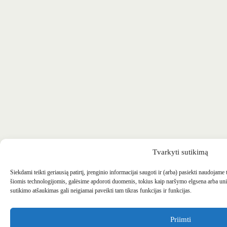
Tvarkyti sutikimą
Siekdami teikti geriausią patirtį, įrenginio informacijai saugoti ir (arba) pasiekti naudojame
šiomis technologijomis, galėsime apdoroti duomenis, tokius kaip naršymo elgsena arba uni
sutikimo atšaukimas gali neigiamai paveikti tam tikras funkcijas ir funkcijas.
Priimti