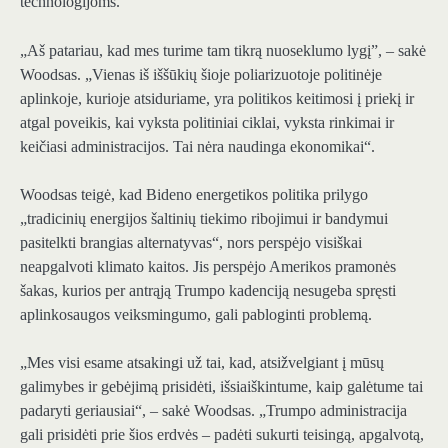
technologijoms.
„Aš patariau, kad mes turime tam tikrą nuoseklumo lygį”, – sakė
Woodsas. „Vienas iš iššūkių šioje poliarizuotoje politinėje
aplinkoje, kurioje atsiduriame, yra politikos keitimosi į priekį ir
atgal poveikis, kai vyksta politiniai ciklai, vyksta rinkimai ir
keičiasi administracijos. Tai nėra naudinga ekonomikai“.
Woodsas teigė, kad Bideno energetikos politika prilygo
„tradicinių energijos šaltinių tiekimo ribojimui ir bandymui
pasitelkti brangias alternatyvas“, nors perspėjo visiškai
neapgalvoti klimato kaitos. Jis perspėjo Amerikos pramonės
šakas, kurios per antrąją Trumpo kadenciją nesugeba spręsti
aplinkosaugos veiksmingumo, gali pabloginti problemą.
„Mes visi esame atsakingi už tai, kad, atsižvelgiant į mūsų
galimybes ir gebėjimą prisidėti, išsiaiškintume, kaip galėtume tai
padaryti geriausiai“, – sakė Woodsas. „Trumpo administracija
gali prisidėti prie šios erdvės – padėti sukurti teisingą, apgalvotą,