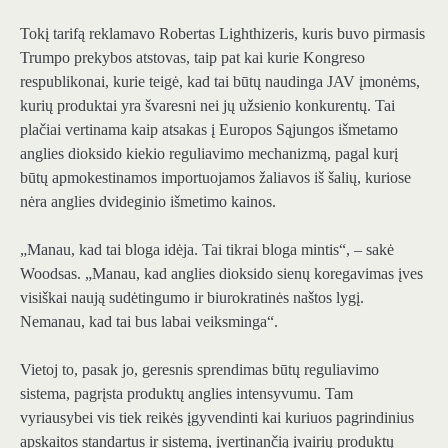
Tokį tarifą reklamavo Robertas Lighthizeris, kuris buvo pirmasis
Trumpo prekybos atstovas, taip pat kai kurie Kongreso
respublikonai, kurie teigė, kad tai būtų naudinga JAV įmonėms,
kurių produktai yra švaresni nei jų užsienio konkurentų. Tai
plačiai vertinama kaip atsakas į Europos Sąjungos išmetamo
anglies dioksido kiekio reguliavimo mechanizmą, pagal kurį
būtų apmokestinamos importuojamos žaliavos iš šalių, kuriose
nėra anglies dvideginio išmetimo kainos.
„Manau, kad tai bloga idėja. Tai tikrai bloga mintis“, – sakė
Woodsas. „Manau, kad anglies dioksido sienų koregavimas įves
visiškai naują sudėtingumo ir biurokratinės naštos lygį.
Nemanau, kad tai bus labai veiksminga“.
Vietoj to, pasak jo, geresnis sprendimas būtų reguliavimo
sistema, pagrįsta produktų anglies intensyvumu. Tam
vyriausybei vis tiek reikės įgyvendinti kai kuriuos pagrindinius
apskaitos standartus ir sistemą, įvertinančią įvairių produktų