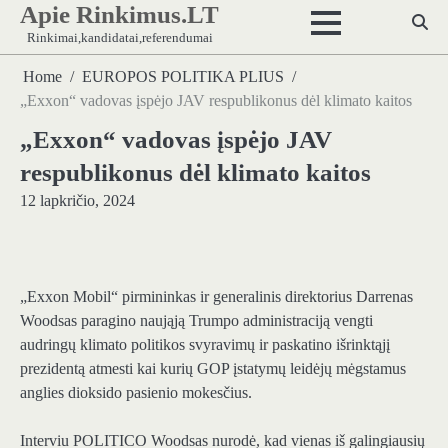
Apie Rinkimus.LT
Skip
to
Rinkimai,kandidatai,referendumai
content
Home
EUROPOS POLITIKA PLIUS
„Exxon“ vadovas įspėjo JAV respublikonus dėl klimato kaitos
„Exxon“ vadovas įspėjo JAV
respublikonus dėl klimato kaitos
12 lapkričio, 2024
„Exxon Mobil“ pirmininkas ir generalinis direktorius Darrenas
Woodsas paragino naująją Trumpo administraciją vengti
audringų klimato politikos svyravimų ir paskatino išrinktąjį
prezidentą atmesti kai kurių GOP įstatymų leidėjų mėgstamus
anglies dioksido pasienio mokesčius.
Interviu POLITICO Woodsas nurodė, kad vienas iš galingiausių