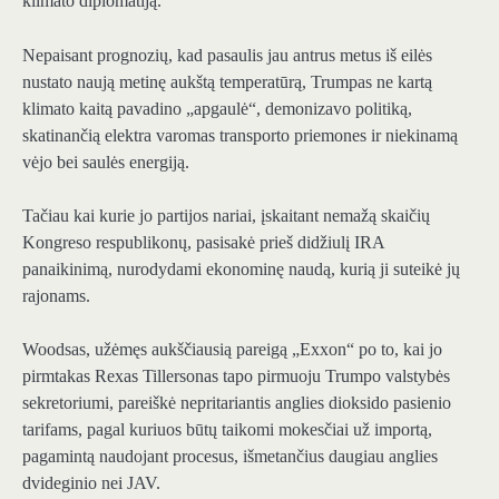
klimato diplomatiją.
Nepaisant prognozių, kad pasaulis jau antrus metus iš eilės
nustato naują metinę aukštą temperatūrą, Trumpas ne kartą
klimato kaitą pavadino „apgaulė“, demonizavo politiką,
skatinančią elektra varomas transporto priemones ir niekinamą
vėjo bei saulės energiją.
Tačiau kai kurie jo partijos nariai, įskaitant nemažą skaičių
Kongreso respublikonų, pasisakė prieš didžiulį IRA
panaikinimą, nurodydami ekonominę naudą, kurią ji suteikė jų
rajonams.
Woodsas, užėmęs aukščiausią pareigą „Exxon“ po to, kai jo
pirmtakas Rexas Tillersonas tapo pirmuoju Trumpo valstybės
sekretoriumi, pareiškė nepritariantis anglies dioksido pasienio
tarifams, pagal kuriuos būtų taikomi mokesčiai už importą,
pagamintą naudojant procesus, išmetančius daugiau anglies
dvideginio nei JAV.