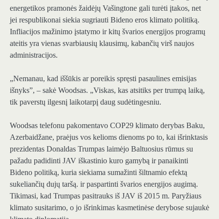
energetikos pramonės žaidėjų Vašingtone gali turėti įtakos, net
jei respublikonai siekia sugriauti Bideno eros klimato politiką.
Infliacijos mažinimo įstatymo ir kitų švarios energijos programų
ateitis yra vienas svarbiausių klausimų, kabančių virš naujos
administracijos.
„Nemanau, kad iššūkis ar poreikis spręsti pasaulines emisijas
išnyks”, – sakė Woodsas. „Viskas, kas atsitiks per trumpą laiką,
tik paverstų ilgesnį laikotarpį daug sudėtingesniu.
Woodsas telefonu pakomentavo COP29 klimato derybas Baku,
Azerbaidžane, praėjus vos kelioms dienoms po to, kai išrinktasis
prezidentas Donaldas Trumpas laimėjo Baltuosius rūmus su
pažadu padidinti JAV iškastinio kuro gamybą ir panaikinti
Bideno politiką, kuria siekiama sumažinti šiltnamio efektą
sukeliančių dujų taršą. ir paspartinti švarios energijos augimą.
Tikimasi, kad Trumpas pasitrauks iš JAV iš 2015 m. Paryžiaus
klimato susitarimo, o jo išrinkimas kasmetinėse derybose sujaukė