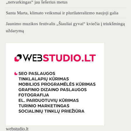
„netvarkingas“ jau šešerius metus
Santa Marta, klimato veiksmai ir plurilateralizmo naujoji galia
Jaunimo muzikos festivalis „Šiauliai gyvai“ kviečia į triukšmingą
uždarymą
webstudio.lt