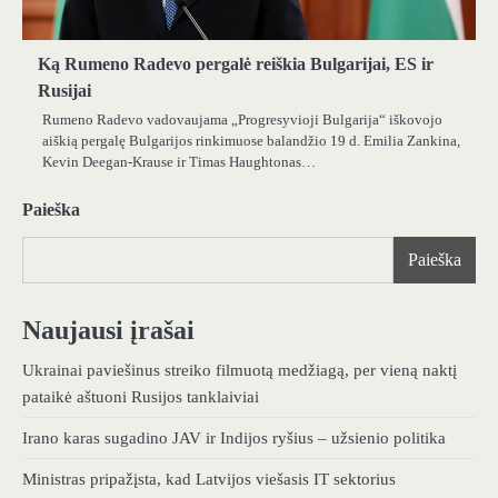
Ką Rumeno Radevo pergalė reiškia Bulgarijai, ES ir
Rusijai
Rumeno Radevo vadovaujama „Progresyvioji Bulgarija“ iškovojo
aiškią pergalę Bulgarijos rinkimuose balandžio 19 d. Emilia Zankina,
Kevin Deegan-Krause ir Timas Haughtonas…
Paieška
Paieška
Naujausi įrašai
Ukrainai paviešinus streiko filmuotą medžiagą, per vieną naktį
pataikė aštuoni Rusijos tanklaiviai
Irano karas sugadino JAV ir Indijos ryšius – užsienio politika
Ministras pripažįsta, kad Latvijos viešasis IT sektorius