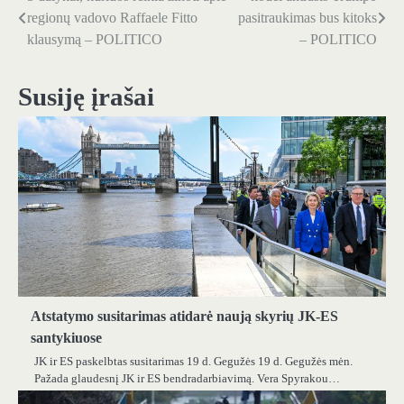
Navigacija
regionų vadovo Raffaele Fitto
pasitraukimas bus kitoks
tarp
klausymą – POLITICO
– POLITICO
įrašų
Susiję įrašai
Atstatymo susitarimas atidarė naują skyrių JK-ES
santykiuose
JK ir ES paskelbtas susitarimas 19 d. Gegužės 19 d. Gegužės mėn.
Pažada glaudesnį JK ir ES bendradarbiavimą. Vera Spyrakou…