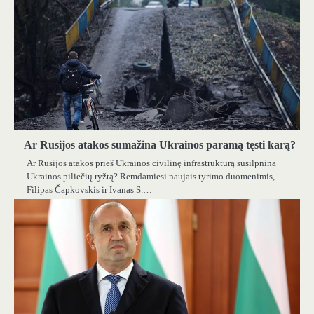
Ar Rusijos atakos sumažina Ukrainos paramą tęsti karą?
Ar Rusijos atakos prieš Ukrainos civilinę infrastruktūrą susilpnina
Ukrainos piliečių ryžtą? Remdamiesi naujais tyrimo duomenimis,
Filipas Čapkovskis ir Ivanas S.…