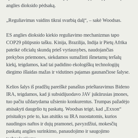
anglies dioksido pėdsaką.
„Reguliavimas vaidins tikrai svarbią dalį“, – sakė Woodsas.
ES anglies dioksido kiekio reguliavimo mechanizmas tapo
COP29 pliūpsnio tašku. Kinija, Brazilija, Indija ir Pietų Afrika
pateikė oficialų skundą prieš vyriausybes, naudojančias
prekybos priemones, siekdamos sumažinti išmetamų teršalų
kiekį, teigdamos, kad tai padidino ekologiškų technologijų
diegimo išlaidas mažas ir vidutines pajamas gaunančiose šalyse.
Kelios šalys iš pradžių pareiškė panašius prieštaravimus Bideno
IRA, teigdamos, kad ji subsidijuodavo JAV įsikūrusias įmones,
tuo pačiu uždarydama užsienio konkurentus. Trumpas pažadėjo
atsisakyti daugelio tų paskatų. Woodsas teigė, kad „Exxon“
prisitaikys prie to, kas atsitiks su IRA nuostatomis, kurios
naudingos naftos ir dujų pramonei, pavyzdžiui, mokesčių
paskatų anglies surinkimo, panaudojimo ir saugojimo