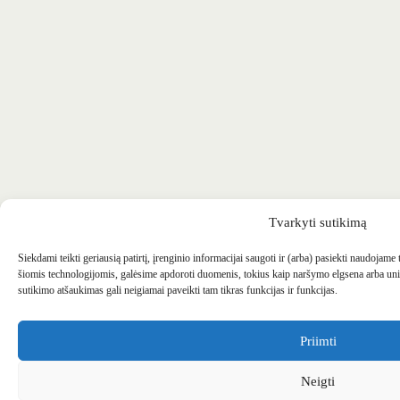
Tvarkyti sutikimą
Siekdami teikti geriausią patirtį, įrenginio informacijai saugoti ir (arba) pasiekti naudojame
šiomis technologijomis, galėsime apdoroti duomenis, tokius kaip naršymo elgsena arba uni
sutikimo atšaukimas gali neigiamai paveikti tam tikras funkcijas ir funkcijas.
Priimti
Neigti