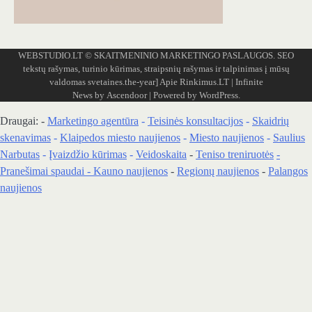
WEBSTUDIO.LT
© SKAITMENINIO MARKETINGO PASLAUGOS. SEO
tekstų rašymas, turinio kūrimas, straipsnių rašymas ir talpinimas į mūsų
valdomas svetaines.the-year]
Apie Rinkimus.LT
| Infinite
News by
Ascendoor
| Powered by
WordPress
.
Draugai: -
Marketingo agentūra
-
Teisinės konsultacijos
-
Skaidrių
skenavimas
-
Klaipedos miesto naujienos
-
Miesto naujienos
-
Saulius
Narbutas
-
Įvaizdžio kūrimas
-
Veidoskaita
-
Teniso treniruotės
-
Pranešimai spaudai -
Kauno naujienos
-
Regionų naujienos
-
Palangos
naujienos