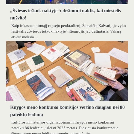
„Šviesos ieškok naktyje“: dešimtoji naktis, kai miestelis
nušvito!
Kaip ir kasmet pirmąjį rugsėjo penktadienį, Žemaičių Kalvarijoje vyko
festivalis „Šviesos ieškok naktyje“, šiemet jis jau dešimtasis. Vakarą
atvėrė mokslo…
Knygos meno konkurso komisijos vertino daugiau nei 80
pateiktų leidinių
Kultūros ministerijos organizuojamam Knygos meno konkursui
pateikti 86 leidiniai, išleisti 2025 metais. Didžiausia konkurencija
šiemet buvo meno leidinių grupėje, apimančioje…