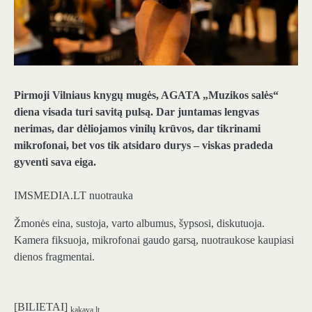
Pirmoji Vilniaus knygų mugės, AGATA „Muzikos salės“
diena visada turi savitą pulsą. Dar juntamas lengvas
nerimas, dar dėliojamos vinilų krūvos, dar tikrinami
mikrofonai, bet vos tik atsidaro durys – viskas pradeda
gyventi sava eiga.
IMSMEDIA.LT nuotrauka
Žmonės eina, sustoja, varto albumus, šypsosi, diskutuoja.
Kamera fiksuoja, mikrofonai gaudo garsą, nuotraukose kaupiasi
dienos fragmentai.
[BILIETAI]
kakava.lt