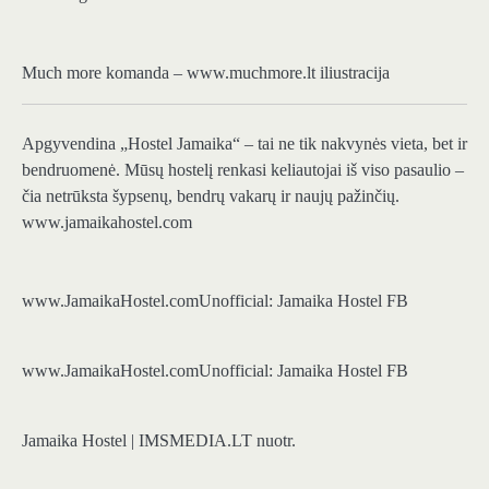
Much more komanda – www.muchmore.lt iliustracija
Apgyvendina „Hostel Jamaika“ – tai ne tik nakvynės vieta, bet ir
bendruomenė. Mūsų hostelį renkasi keliautojai iš viso pasaulio –
čia netrūksta šypsenų, bendrų vakarų ir naujų pažinčių.
www.jamaikahostel.com
www.JamaikaHostel.com
Unofficial: Jamaika Hostel FB
www.JamaikaHostel.com
Unofficial: Jamaika Hostel FB
Jamaika Hostel | IMSMEDIA.LT nuotr.