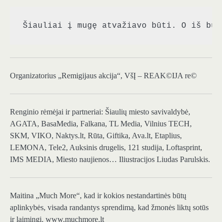
Šiauliai į mugę atvažiavo būti. O iš buv
Organizatorius „Remigijaus akcija“, VšĮ – REAK©IJA re©
Renginio rėmėjai ir partneriai: Šiaulių miesto savivaldybė,
AGATA, BasaMedia, Falkana, TL Media, Vilnius TECH,
SKM, VIKO, Naktys.lt, Rūta, Giftika, Ava.lt, Etaplius,
LEMONA, Tele2, Auksinis drugelis, 121 studija, Loftasprint,
IMS MEDIA, Miesto naujienos… Iliustracijos Liudas Parulskis.
Maitina „Much More“, kad ir kokios nestandartinės būtų
aplinkybės, visada randantys sprendimą, kad žmonės liktų sotūs
ir laimingi. www.muchmore.lt