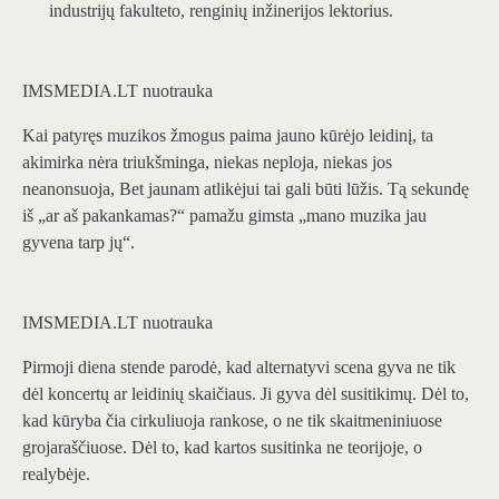
industrijų fakulteto, renginių inžinerijos lektorius.
IMSMEDIA.LT nuotrauka
Kai patyręs muzikos žmogus paima jauno kūrėjo leidinį, ta
akimirka nėra triukšminga, niekas neploja, niekas jos
neanonsuoja, Bet jaunam atlikėjui tai gali būti lūžis. Tą sekundę
iš „ar aš pakankamas?“ pamažu gimsta „mano muzika jau
gyvena tarp jų“.
IMSMEDIA.LT nuotrauka
Pirmoji diena stende parodė, kad alternatyvi scena gyva ne tik
dėl koncertų ar leidinių skaičiaus. Ji gyva dėl susitikimų. Dėl to,
kad kūryba čia cirkuliuoja rankose, o ne tik skaitmeniniuose
grojaraščiuose. Dėl to, kad kartos susitinka ne teorijoje, o
realybėje.