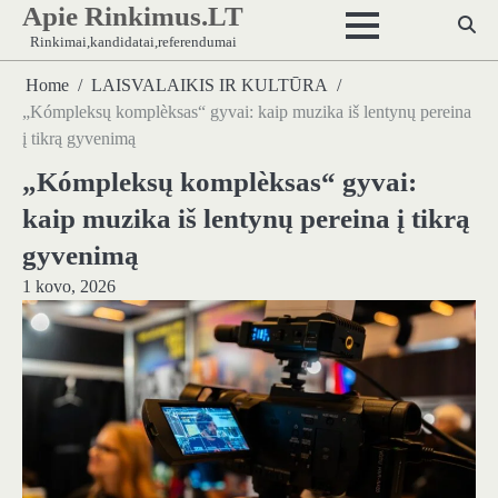
Apie Rinkimus.LT
Skip
to
Rinkimai,kandidatai,referendumai
content
Home
LAISVALAIKIS IR KULTŪRA
„Kómpleksų komplèksas“ gyvai: kaip muzika iš lentynų pereina
į tikrą gyvenimą
„Kómpleksų komplèksas“ gyvai:
kaip muzika iš lentynų pereina į tikrą
gyvenimą
1 kovo, 2026