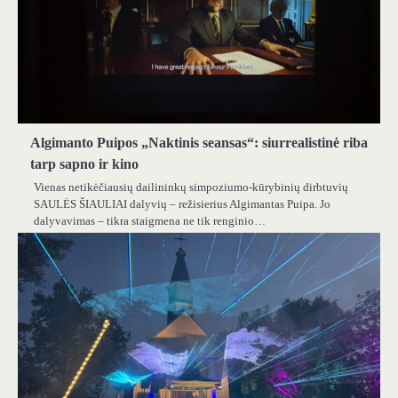
Algimanto Puipos „Naktinis seansas“: siurrealistinė riba
tarp sapno ir kino
Vienas netikėčiausių dailininkų simpoziumo-kūrybinių dirbtuvių
SAULĖS ŠIAULIAI dalyvių – režisierius Algimantas Puipa. Jo
dalyvavimas – tikra staigmena ne tik renginio…