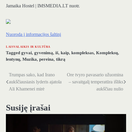
Jamaika Hostel | IMSMEDIA.LT nuotr.
Nuoroda į informacijos šaltinį
LAISVALAIKIS IR KULTŪRA
Tagged
gyvai
,
gyvenimą
,
iš
,
kaip
,
kompleksas
,
Kompleksų
,
lentynų
,
Muzika
,
pereina
,
tikrą
Trumpas sako, kad Irano
Ore tvyro pavasario užuomina
Navigacija
aukščiausiasis lyderis ajatola
– savaitgalį temperatūra išliks
tarp
Ali Khamenei mirė
aukščiau nulio
įrašų
Susiję įrašai