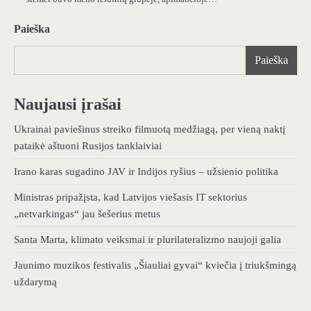
Paieška
Paieška
Naujausi įrašai
Ukrainai paviešinus streiko filmuotą medžiagą, per vieną naktį
pataikė aštuoni Rusijos tanklaiviai
Irano karas sugadino JAV ir Indijos ryšius – užsienio politika
Ministras pripažįsta, kad Latvijos viešasis IT sektorius
„netvarkingas“ jau šešerius metus
Santa Marta, klimato veiksmai ir plurilateralizmo naujoji galia
Jaunimo muzikos festivalis „Šiauliai gyvai“ kviečia į triukšmingą
uždarymą