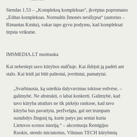
Stendas 1.53 – „Kompleksų kompleksas“, įkvėptas popromano
„Editas kompleksas. Normalūs žmonės nesišypsa“ (autorius –
Rimantas Kmita), vakar tapo gyvu įrodymu, kad kompleksai
tirpsta veiksme.
IMSMEDIA.LT nuotrauka
Kai nebeslepi savo kūrybos stalčiuje. Kai išdrįsti ją padėti ant
stalo. Kai leidi jai būti paliestai, įvertintai, pamatytai.
„Svarbiausia, ką suteikia dalyvavimas tokiose erdvėse, –
galimybė. Ne abstrakti, o labai konkreti. Galimybė, kad
tavo kūryba atsidurs ne tik pirkėjo rankose, kad tavo
kūryba bus pavartyta, peržvelgta, gal net trumpam
sustabdys žingsnį tų, kurie patys jau seniai kuria
Lietuvos scenos istoriją.“ – akcentuoja Remigijus
Ruokis, stendo iniciatorius, Vilniaus TECH kūrybinių