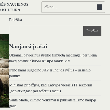
NĖS NAUJIENOS
Ieškoti:
IR KULTŪRA
Paieška
Paieška
Naujausi įrašai
Ukrainai paviešinus streiko filmuotą medžiagą, per vieną
naktį pataikė aštuoni Rusijos tanklaiviai
Irano karas sugadino JAV ir Indijos ryšius – užsienio
politika
Ministras pripažįsta, kad Latvijos viešasis IT sektorius
„netvarkingas“ jau šešerius metus
Santa Marta, klimato veiksmai ir plurilateralizmo naujoji
galia