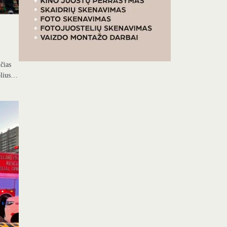
nčias
uolius…