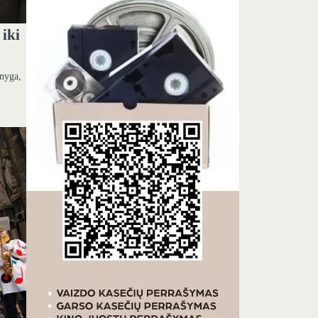
 iki
knyga,