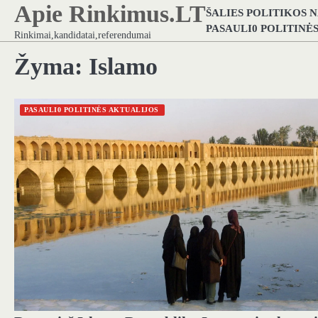
Apie Rinkimus.LT
Skip
ŠALIES POLITIKOS 
to
PASAULI0 POLITINĖ
Rinkimai,kandidatai,referendumai
content
Žyma:
Islamo
PASAULI0 POLITINĖS AKTUALIJOS