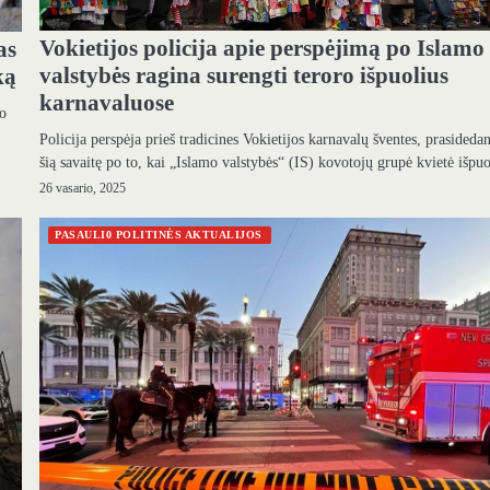
Vokietijos policija apie perspėjimą po Islamo
as
valstybės ragina surengti teroro išpuolius
ką
karnavaluose
jo
Policija perspėja prieš tradicines Vokietijos karnavalų šventes, prasideda
šią savaitę po to, kai „Islamo valstybės“ (IS) kovotojų grupė kvietė išp
26 vasario, 2025
PASAULI0 POLITINĖS AKTUALIJOS