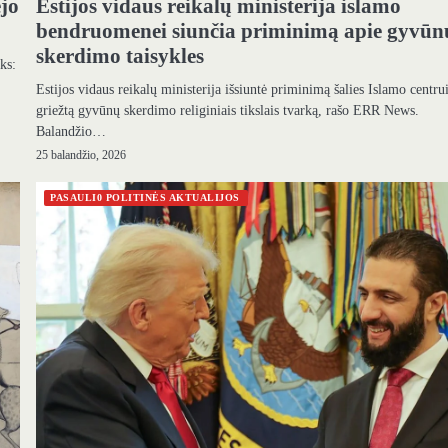
ėjo
Estijos vidaus reikalų ministerija islamo
bendruomenei siunčia priminimą apie gyvūn
skerdimo taisykles
ks:
Estijos vidaus reikalų ministerija išsiuntė priminimą šalies Islamo centru
griežtą gyvūnų skerdimo religiniais tikslais tvarką, rašo ERR News.
Balandžio…
25 balandžio, 2026
PASAULI0 POLITINĖS AKTUALIJOS