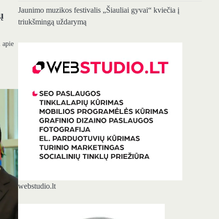
Jaunimo muzikos festivalis „Šiauliai gyvai“ kviečia į
ų
triukšmingą uždarymą
i apie
webstudio.lt