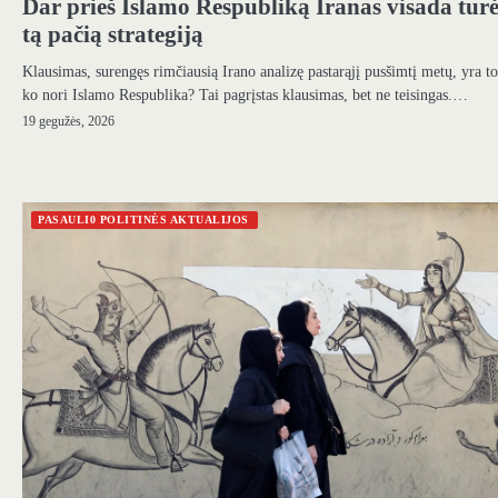
Dar prieš Islamo Respubliką Iranas visada tur
tą pačią strategiją
Klausimas, surengęs rimčiausią Irano analizę pastarąjį pusšimtį metų, yra to
ko nori Islamo Respublika? Tai pagrįstas klausimas, bet ne teisingas.…
19 gegužės, 2026
PASAULI0 POLITINĖS AKTUALIJOS