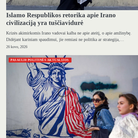
Islamo Respublikos retorika apie Irano
civilizaciją yra tuščiavidurė
Krizės akimirkomis Irano vadovai kalba ne apie ateitį, o apie amžinybę.
Didėjant kariniam spaudimui, jie remiasi ne politika ar strategija,…
26 kovo, 2026
PASAULI0 POLITINĖS AKTUALIJOS