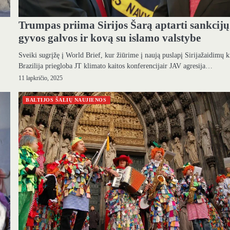
Trumpas priima Sirijos Šarą aptarti sankcijų
gyvos galvos ir kovą su islamo valstybe
Sveiki sugrįžę į World Brief, kur žiūrime į naują puslapį Sirijažaidimų 
Brazilija priegloba JT klimato kaitos konferencijair JAV agresija…
11 lapkričio, 2025
BALTIJOS ŠALIŲ NAUJIENOS