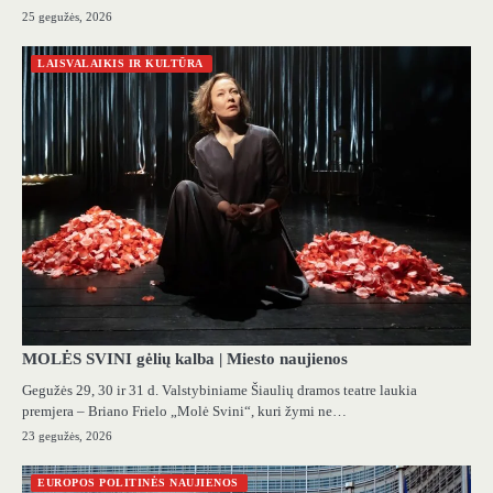
25 gegužės, 2026
LAISVALAIKIS IR KULTŪRA
MOLĖS SVINI gėlių kalba | Miesto naujienos
Gegužės 29, 30 ir 31 d. Valstybiniame Šiaulių dramos teatre laukia
premjera – Briano Frielo „Molė Svini“, kuri žymi ne…
23 gegužės, 2026
EUROPOS POLITINĖS NAUJIENOS