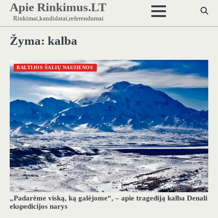
Apie Rinkimus.LT
Skip
to
Rinkimai,kandidatai,referendumai
content
Žyma:
kalba
BALTIJOS ŠALIŲ NAUJIENOS
„Padarėme viską, ką galėjome“, – apie tragediją kalba Denali
ekspedicijos narys