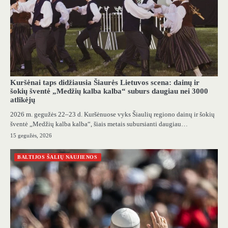
Kuršėnai taps didžiausia Šiaurės Lietuvos scena: dainų ir
šokių šventė „Medžių kalba kalba“ suburs daugiau nei 3000
atlikėjų
2026 m. gegužės 22–23 d. Kuršėnuose vyks Šiaulių regiono dainų ir šokių
šventė „Medžių kalba kalba“, šiais metais subursianti daugiau…
15 gegužės, 2026
BALTIJOS ŠALIŲ NAUJIENOS