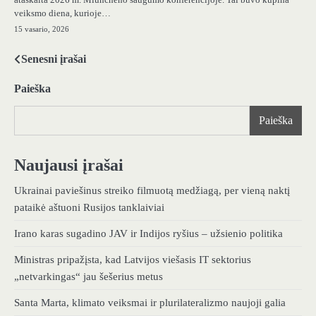
veiksmo diena, kurioje…
15 vasario, 2026
Senesni įrašai
Navigacija
tarp
Paieška
įrašų
Paieška
Naujausi įrašai
Ukrainai paviešinus streiko filmuotą medžiagą, per vieną naktį
pataikė aštuoni Rusijos tanklaiviai
Irano karas sugadino JAV ir Indijos ryšius – užsienio politika
Ministras pripažįsta, kad Latvijos viešasis IT sektorius
„netvarkingas“ jau šešerius metus
Santa Marta, klimato veiksmai ir plurilateralizmo naujoji galia