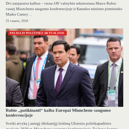
Dvi naujausios kalbos – viena JAV valstybės sekretoriaus Marco Rubio
vasarį Miuncheno saugumo konferencijoje ir Kanados ministro pirmininko
Marko Carney…
25 vasario, 2026
PASAULI0 POLITINĖS AKTUALIJOS
Rubio „patikinanti“ kalba Europai Miuncheno saugumo
konferencijoje
Sveiki atvykę į antrąjį iššokantįjį leidimą Užsienio politikapadėties
ataskaita 2026 m. Miuncheno saugumo konferencijoje. Tai buvo kupina