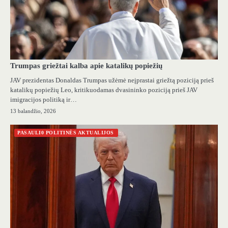
Trumpas griežtai kalba apie katalikų popiežių
JAV prezidentas Donaldas Trumpas užėmė neįprastai griežtą poziciją prieš
katalikų popiežių Leo, kritikuodamas dvasininko poziciją prieš JAV
imigracijos politiką ir…
13 balandžio, 2026
PASAULI0 POLITINĖS AKTUALIJOS