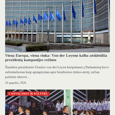
Viena Europa, viena rinka: Von der Leyeno kalba atskleidžia
prezidentą kampanijos režimu
Šiandien prezidentės Ursulos von der Leyen kreipimasis į Parlamentą buvo
suformuluotas kaip apmąstymas apie bendrosios rinkos ateitį, tačiau
politinė tikrovė…
20 gegužės, 2026
LAISVALAIKIS IR KULTŪRA