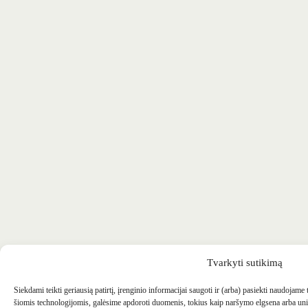
Tvarkyti sutikimą
Siekdami teikti geriausią patirtį, įrenginio informacijai saugoti ir (arba) pasiekti naudojame
šiomis technologijomis, galėsime apdoroti duomenis, tokius kaip naršymo elgsena arba uni