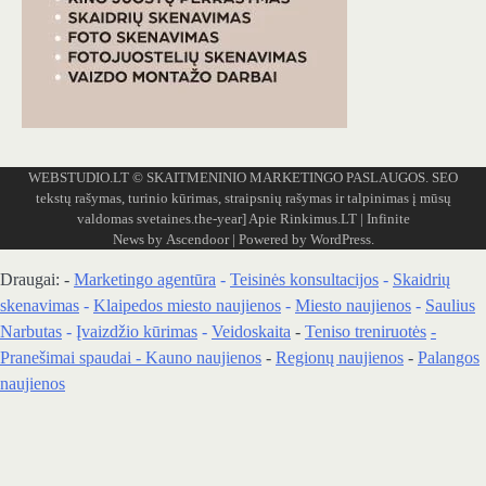
WEBSTUDIO.LT
© SKAITMENINIO MARKETINGO PASLAUGOS. SEO
tekstų rašymas, turinio kūrimas, straipsnių rašymas ir talpinimas į mūsų
valdomas svetaines.the-year]
Apie Rinkimus.LT
| Infinite
News by
Ascendoor
| Powered by
WordPress
.
Draugai: -
Marketingo agentūra
-
Teisinės konsultacijos
-
Skaidrių
skenavimas
-
Klaipedos miesto naujienos
-
Miesto naujienos
-
Saulius
Narbutas
-
Įvaizdžio kūrimas
-
Veidoskaita
-
Teniso treniruotės
-
Pranešimai spaudai -
Kauno naujienos
-
Regionų naujienos
-
Palangos
naujienos