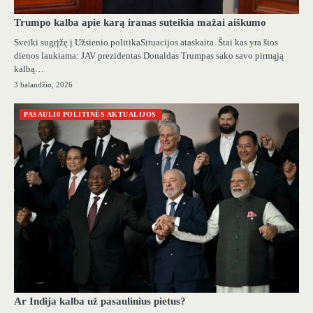
Trumpo kalba apie karą iranas suteikia mažai aiškumo
Sveiki sugrįžę į Užsienio politikaSituacijos ataskaita. Štai kas yra šios
dienos laukiama: JAV prezidentas Donaldas Trumpas sako savo pirmąją
kalbą…
3 balandžio, 2026
PASAULI0 POLITINĖS AKTUALIJOS
Ar Indija kalba už pasaulinius pietus?