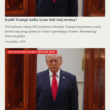
Kodėl Trumpo kalba Irane kėlė tokį nerimą?
Trečiadienio vakarą JAV prezidento Donaldo Trumpo kreipimasis į tautą
atrodė kaip proga padaryti tvirtas ir grėsmingas išvadas. Nerimastingi
žiūrovai galėjo…
4 balandžio, 2026
PASAULI0 POLITINĖS AKTUALIJOS