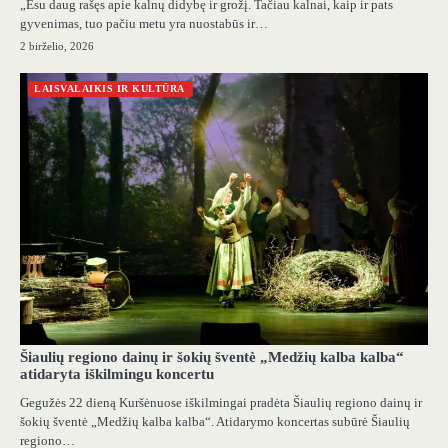
„Esu daug rašęs apie kalnų didybę ir grožį. Tačiau kalnai, kaip ir pats
gyvenimas, tuo pačiu metu yra nuostabūs ir…
2 birželio, 2026
LAISVALAIKIS IR KULTŪRA
Šiaulių regiono dainų ir šokių šventė „Medžių kalba kalba“
atidaryta iškilmingu koncertu
Gegužės 22 dieną Kuršėnuose iškilmingai pradėta Šiaulių regiono dainų ir
šokių šventė „Medžių kalba kalba“. Atidarymo koncertas subūrė Šiaulių
regiono…