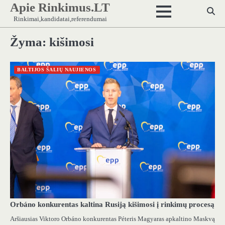
Apie Rinkimus.LT
Skip
to
Rinkimai,kandidatai,referendumai
content
Žyma:
kišimosi
BALTIJOS ŠALIŲ NAUJIENOS
Orbáno konkurentas kaltina Rusiją kišimosi į rinkimų procesą
Aršiausias Viktoro Orbáno konkurentas Péteris Magyaras apkaltino Maskvą