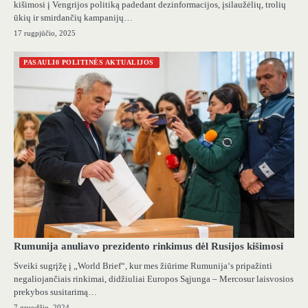
kišimosi į Vengrijos politiką padedant dezinformacijos, įsilaužėlių, trolių
ūkių ir smirdančių kampanijų…
17 rugpjūčio, 2025
PASAULI0 POLITINĖS AKTUALIJOS
Rumunija anuliavo prezidento rinkimus dėl Rusijos kišimosi
Sveiki sugrįžę į „World Brief“, kur mes žiūrime Rumunija‘s pripažinti
negaliojančiais rinkimai, didžiuliai Europos Sąjunga – Mercosur laisvosios
prekybos susitarimą…
7 gruodžio, 2024