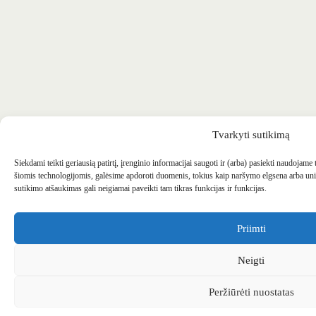
Tvarkyti sutikimą
Siekdami teikti geriausią patirtį, įrenginio informacijai saugoti ir (arba) pasiekti naudojame
šiomis technologijomis, galėsime apdoroti duomenis, tokius kaip naršymo elgsena arba uni
sutikimo atšaukimas gali neigiamai paveikti tam tikras funkcijas ir funkcijas.
Priimti
Neigti
Peržiūrėti nuostatas