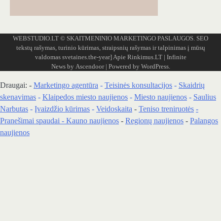
WEBSTUDIO.LT
© SKAITMENINIO MARKETINGO PASLAUGOS. SEO
tekstų rašymas, turinio kūrimas, straipsnių rašymas ir talpinimas į mūsų
valdomas svetaines.the-year]
Apie Rinkimus.LT
| Infinite
News by
Ascendoor
| Powered by
WordPress
.
Draugai: -
Marketingo agentūra
-
Teisinės konsultacijos
-
Skaidrių
skenavimas
-
Klaipedos miesto naujienos
-
Miesto naujienos
-
Saulius
Narbutas
-
Įvaizdžio kūrimas
-
Veidoskaita
-
Teniso treniruotės
-
Pranešimai spaudai -
Kauno naujienos
-
Regionų naujienos
-
Palangos
naujienos