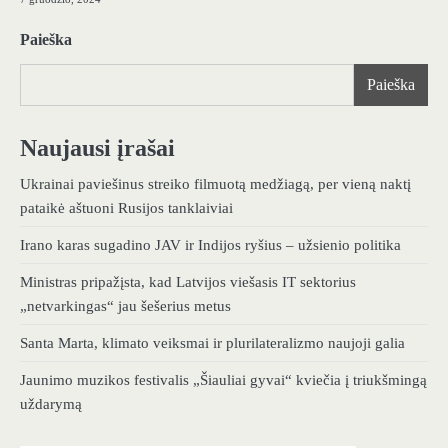
Paieška
Paieška
Naujausi įrašai
Ukrainai paviešinus streiko filmuotą medžiagą, per vieną naktį
pataikė aštuoni Rusijos tanklaiviai
Irano karas sugadino JAV ir Indijos ryšius – užsienio politika
Ministras pripažįsta, kad Latvijos viešasis IT sektorius
„netvarkingas“ jau šešerius metus
Santa Marta, klimato veiksmai ir plurilateralizmo naujoji galia
Jaunimo muzikos festivalis „Šiauliai gyvai“ kviečia į triukšmingą
uždarymą