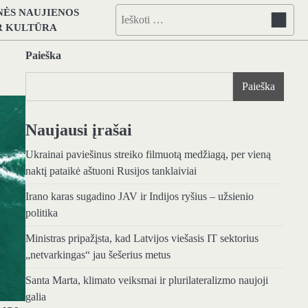
NĖS NAUJIENOS
Ieškoti:
IR KULTŪRA
Paieška
Paieška
Naujausi įrašai
Ukrainai paviešinus streiko filmuotą medžiagą, per vieną
naktį pataikė aštuoni Rusijos tanklaiviai
Irano karas sugadino JAV ir Indijos ryšius – užsienio
politika
Ministras pripažįsta, kad Latvijos viešasis IT sektorius
„netvarkingas“ jau šešerius metus
Santa Marta, klimato veiksmai ir plurilateralizmo naujoji
galia