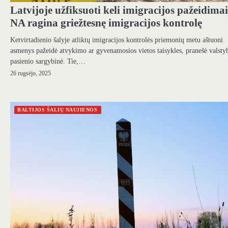
Latvijoje užfiksuoti keli imigracijos pažeidimai
NA ragina griežtesnę imigracijos kontrolę
Ketvirtadienio šalyje atliktų imigracijos kontrolės priemonių metu aštuoni
asmenys pažeidė atvykimo ar gyvenamosios vietos taisykles, pranešė valsty
pasienio sargybinė. Tie,…
26 rugsėjo, 2025
BALTIJOS ŠALIŲ NAUJIENOS