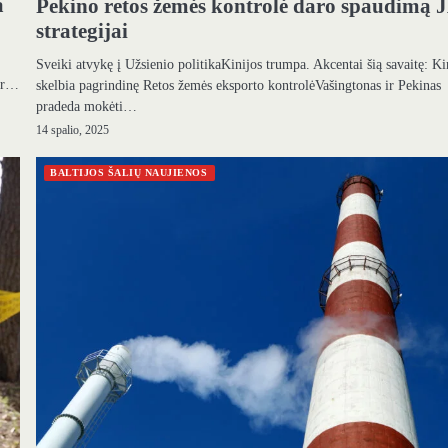
a
Pekino retos žemės kontrolė daro spaudimą 
strategijai
Sveiki atvykę į Užsienio politikaKinijos trumpa. Akcentai šią savaitę: Ki
dar…
skelbia pagrindinę Retos žemės eksporto kontrolėVašingtonas ir Pekinas
pradeda mokėti…
14 spalio, 2025
BALTIJOS ŠALIŲ NAUJIENOS