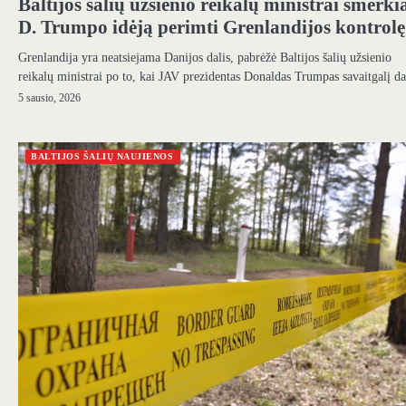
Baltijos šalių užsienio reikalų ministrai smerki
D. Trumpo idėją perimti Grenlandijos kontrolę
Grenlandija yra neatsiejama Danijos dalis, pabrėžė Baltijos šalių užsienio
reikalų ministrai po to, kai JAV prezidentas Donaldas Trumpas savaitgalį 
5 sausio, 2026
BALTIJOS ŠALIŲ NAUJIENOS