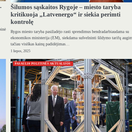
.
Šilumos sąskaitos Rygoje – miesto taryba
kritikuoja „Latvenergo“ ir siekia perimti
kontrolę
binė
Rygos miesto taryba pasižadėjo rasti sprendimus bendradarbiaudama su
ekonomikos ministerija (EM), siekdama sušvelninti šildymo tarifų augi
tačiau visiškas kainų padidėjimas…
1 liepos, 2025
PASAULI0 POLITINĖS AKTUALIJOS