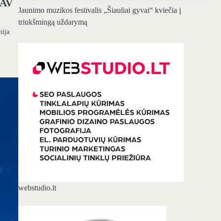
JAV
Jaunimo muzikos festivalis „Šiauliai gyvai“ kviečia į
triukšmingą uždarymą
nija
webstudio.lt