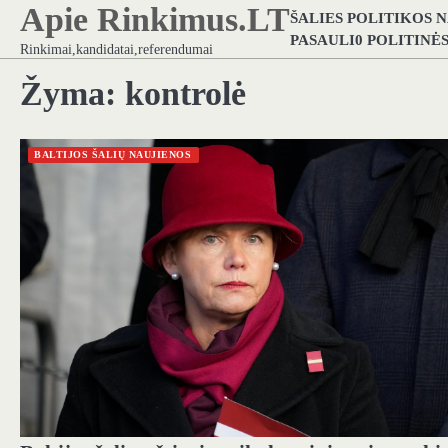
Apie Rinkimus.LT
Skip
ŠALIES POLITIKOS 
to
PASAULI0 POLITINĖ
Rinkimai,kandidatai,referendumai
content
Žyma:
kontrolė
BALTIJOS ŠALIŲ NAUJIENOS