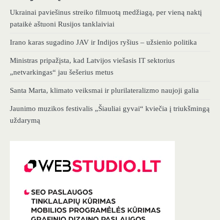
Ukrainai paviešinus streiko filmuotą medžiagą, per vieną naktį
pataikė aštuoni Rusijos tanklaiviai
Irano karas sugadino JAV ir Indijos ryšius – užsienio politika
Ministras pripažįsta, kad Latvijos viešasis IT sektorius
„netvarkingas“ jau šešerius metus
Santa Marta, klimato veiksmai ir plurilateralizmo naujoji galia
Jaunimo muzikos festivalis „Šiauliai gyvai“ kviečia į triukšmingą
uždarymą