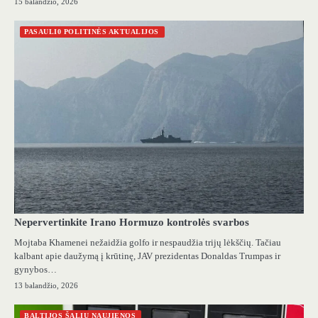
15 balandžio, 2026
PASAULI0 POLITINĖS AKTUALIJOS
Nepervertinkite Irano Hormuzo kontrolės svarbos
Mojtaba Khamenei nežaidžia golfo ir nespaudžia trijų lėkščių. Tačiau
kalbant apie daužymą į krūtinę, JAV prezidentas Donaldas Trumpas ir
gynybos…
13 balandžio, 2026
BALTIJOS ŠALIŲ NAUJIENOS