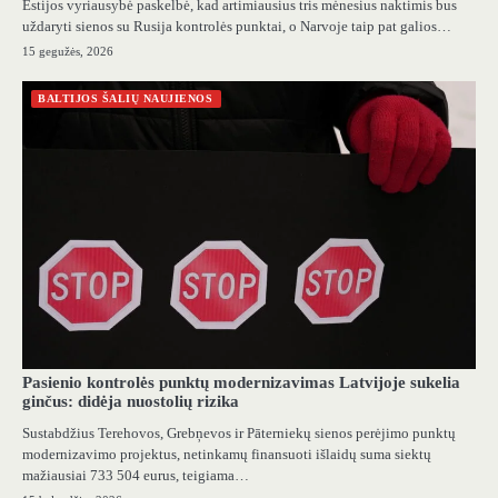
Estijos vyriausybė paskelbė, kad artimiausius tris mėnesius naktimis bus
uždaryti sienos su Rusija kontrolės punktai, o Narvoje taip pat galios…
15 gegužės, 2026
BALTIJOS ŠALIŲ NAUJIENOS
Pasienio kontrolės punktų modernizavimas Latvijoje sukelia
ginčus: didėja nuostolių rizika
Sustabdžius Terehovos, Grebņevos ir Pāterniekų sienos perėjimo punktų
modernizavimo projektus, netinkamų finansuoti išlaidų suma siektų
mažiausiai 733 504 eurus, teigiama…