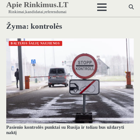
Apie Rinkimus.LT
Skip
to
Rinkimai,kandidatai,referendumai
content
Žyma:
kontrolės
BALTIJOS ŠALIŲ NAUJIENOS
Pasienio kontrolės punktai su Rusija ir toliau bus uždaryti
naktį