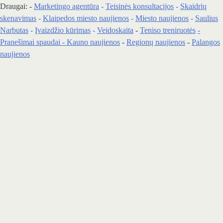
Draugai: -
Marketingo agentūra
-
Teisinės konsultacijos
-
Skaidrių
skenavimas
-
Klaipedos miesto naujienos
-
Miesto naujienos
-
Saulius
Narbutas
-
Įvaizdžio kūrimas
-
Veidoskaita
-
Teniso treniruotės
-
Pranešimai spaudai -
Kauno naujienos
-
Regionų naujienos
-
Palangos
naujienos