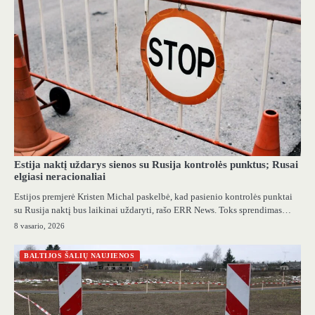
Estija naktį uždarys sienos su Rusija kontrolės punktus; Rusai
elgiasi neracionaliai
Estijos premjerė Kristen Michal paskelbė, kad pasienio kontrolės punktai
su Rusija naktį bus laikinai uždaryti, rašo ERR News. Toks sprendimas…
8 vasario, 2026
BALTIJOS ŠALIŲ NAUJIENOS