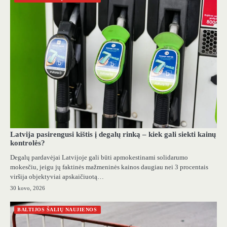
Latvija pasirengusi kištis į degalų rinką – kiek gali siekti kainų
kontrolės?
Degalų pardavėjai Latvijoje gali būti apmokestinami solidarumo
mokesčiu, jeigu jų faktinės mažmeninės kainos daugiau nei 3 procentais
viršija objektyviai apskaičiuotą…
30 kovo, 2026
BALTIJOS ŠALIŲ NAUJIENOS