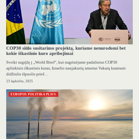
COP30 siūlo susitarimo projektą, kuriame nenurodomi bet
kokie iškastinio kuro apribojimai
Sveiki sugrįžę į „World Brief“, kur nagrinėjame padalinius COP30
aplinkinis iškastinis kuras, Izraelio naujakurių smurtas Vakarų krantasir
didžiulis išpuolis prieš…
23 lapkričio, 2025
EUROPOS POLITIKA PLIUS