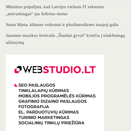
Ministras pripažįsta, kad Latvijos viešasis IT sektorius
„netvarkingas“ jau šešerius metus
Santa Marta, klimato veiksmai ir plurilateralizmo naujoji galia
Jaunimo muzikos festivalis „Šiauliai gyvai“ kviečia į triukšmingą
uždarymą