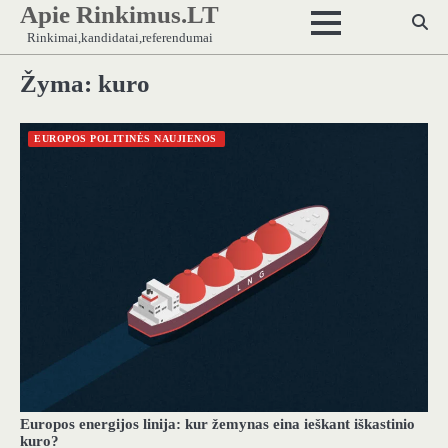
Apie Rinkimus.LT
Skip
to
Rinkimai,kandidatai,referendumai
content
Žyma:
kuro
EUROPOS POLITINĖS NAUJIENOS
Europos energijos linija: kur žemynas eina ieškant iškastinio
kuro?