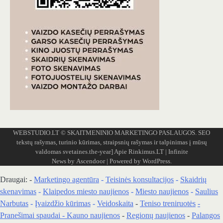
WEBSTUDIO.LT
© SKAITMENINIO MARKETINGO PASLAUGOS. SEO
tekstų rašymas, turinio kūrimas, straipsnių rašymas ir talpinimas į mūsų
valdomas svetaines.the-year]
Apie Rinkimus.LT
| Infinite
News by
Ascendoor
| Powered by
WordPress
.
Draugai: -
Marketingo agentūra
-
Teisinės konsultacijos
-
Skaidrių
skenavimas
-
Klaipedos miesto naujienos
-
Miesto naujienos
-
Saulius
Narbutas
-
Įvaizdžio kūrimas
-
Veidoskaita
-
Teniso treniruotės
-
Pranešimai spaudai -
Kauno naujienos
-
Regionų naujienos
-
Palangos