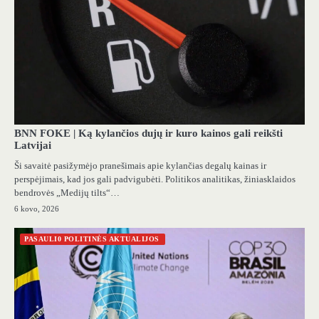
BNN FOKE | Ką kylančios dujų ir kuro kainos gali reikšti
Latvijai
Ši savaitė pasižymėjo pranešimais apie kylančias degalų kainas ir
perspėjimais, kad jos gali padvigubėti. Politikos analitikas, žiniasklaidos
bendrovės „Medijų tilts“…
6 kovo, 2026
PASAULI0 POLITINĖS AKTUALIJOS