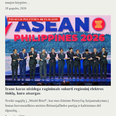
naujos krypties…
28 gegužės, 2026
PASAULI0 POLITINĖS AKTUALIJOS
Irano karas užsidega raginimais sukurti regioninį elektros
tinklą, kuro atsargas
Sveiki sugrįžę į „World Brief“, kur mes žiūrime Pietryčių Azijaatsakymas į
Iranas buvoneaiškios ateities BritanijaDarbo partiją ir kaltinimus dėl
išpuolių…