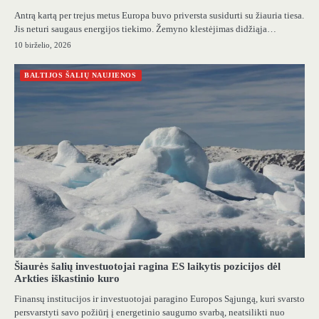
Antrą kartą per trejus metus Europa buvo priversta susidurti su žiauria tiesa.
Jis neturi saugaus energijos tiekimo. Žemyno klestėjimas didžiąja…
10 birželio, 2026
BALTIJOS ŠALIŲ NAUJIENOS
Šiaurės šalių investuotojai ragina ES laikytis pozicijos dėl
Arkties iškastinio kuro
Finansų institucijos ir investuotojai paragino Europos Sąjungą, kuri svarsto
persvarstyti savo požiūrį į energetinio saugumo svarbą, neatsilikti nuo