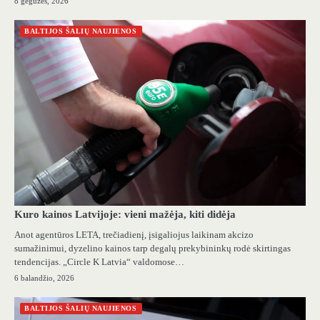
8 gegužės, 2026
BALTIJOS ŠALIŲ NAUJIENOS
Kuro kainos Latvijoje: vieni mažėja, kiti didėja
Anot agentūros LETA, trečiadienį, įsigaliojus laikinam akcizo
sumažinimui, dyzelino kainos tarp degalų prekybininkų rodė skirtingas
tendencijas. „Circle K Latvia“ valdomose…
6 balandžio, 2026
BALTIJOS ŠALIŲ NAUJIENOS