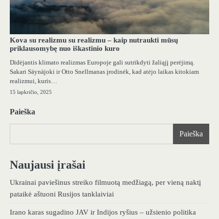
Kova su realizmu su realizmu – kaip nutraukti mūsų
priklausomybę nuo iškastinio kuro
Didėjantis klimato realizmas Europoje gali sutrikdyti žaliąjį perėjimą.
Sakari Säynäjoki ir Otto Snellmanas įrodinėk, kad atėjo laikas kitokiam
realizmui, kuris…
15 lapkričio, 2025
Paieška
Paieška
Naujausi įrašai
Ukrainai paviešinus streiko filmuotą medžiagą, per vieną naktį
pataikė aštuoni Rusijos tanklaiviai
Irano karas sugadino JAV ir Indijos ryšius – užsienio politika