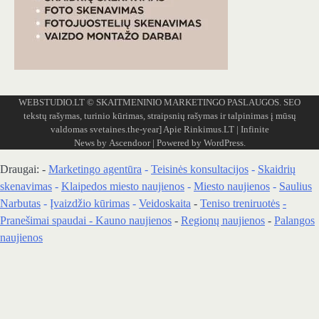
WEBSTUDIO.LT
© SKAITMENINIO MARKETINGO PASLAUGOS. SEO
tekstų rašymas, turinio kūrimas, straipsnių rašymas ir talpinimas į mūsų
valdomas svetaines.the-year]
Apie Rinkimus.LT
| Infinite
News by
Ascendoor
| Powered by
WordPress
.
Draugai: -
Marketingo agentūra
-
Teisinės konsultacijos
-
Skaidrių
skenavimas
-
Klaipedos miesto naujienos
-
Miesto naujienos
-
Saulius
Narbutas
-
Įvaizdžio kūrimas
-
Veidoskaita
-
Teniso treniruotės
-
Pranešimai spaudai -
Kauno naujienos
-
Regionų naujienos
-
Palangos
naujienos