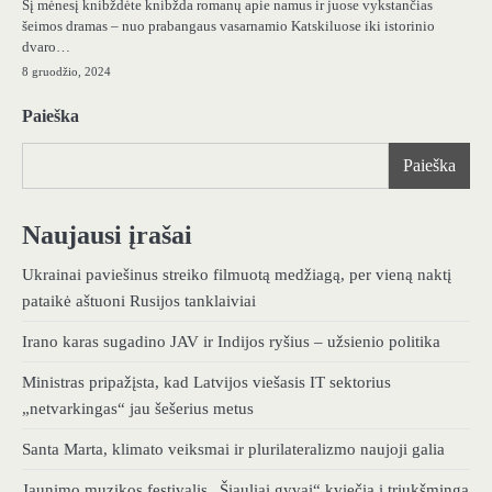
Šį mėnesį knibždėte knibžda romanų apie namus ir juose vykstančias
šeimos dramas – nuo ​​prabangaus vasarnamio Katskiluose iki istorinio
dvaro…
8 gruodžio, 2024
Paieška
Paieška
Naujausi įrašai
Ukrainai paviešinus streiko filmuotą medžiagą, per vieną naktį
pataikė aštuoni Rusijos tanklaiviai
Irano karas sugadino JAV ir Indijos ryšius – užsienio politika
Ministras pripažįsta, kad Latvijos viešasis IT sektorius
„netvarkingas“ jau šešerius metus
Santa Marta, klimato veiksmai ir plurilateralizmo naujoji galia
Jaunimo muzikos festivalis „Šiauliai gyvai“ kviečia į triukšmingą