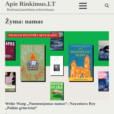
Apie Rinkimus.LT
Skip
to
Rinkimai,kandidatai,referendumai
content
Žyma:
namas
PASAULI0 POLITINĖS AKTUALIJOS
Weike Wang „Nuomuojamas namas“; Nayantara Roy
„Puikūs griuvėsiai“