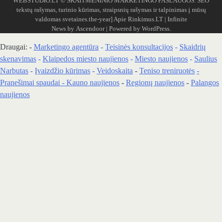
WEBSTUDIO.LT
© SKAITMENINIO MARKETINGO PASLAUGOS. SEO
tekstų rašymas, turinio kūrimas, straipsnių rašymas ir talpinimas į mūsų
valdomas svetaines.the-year]
Apie Rinkimus.LT
| Infinite
News by
Ascendoor
| Powered by
WordPress
.
Draugai: -
Marketingo agentūra
-
Teisinės konsultacijos
-
Skaidrių
skenavimas
-
Klaipedos miesto naujienos
-
Miesto naujienos
-
Saulius
Narbutas
-
Įvaizdžio kūrimas
-
Veidoskaita
-
Teniso treniruotės
-
Pranešimai spaudai -
Kauno naujienos
-
Regionų naujienos
-
Palangos
naujienos