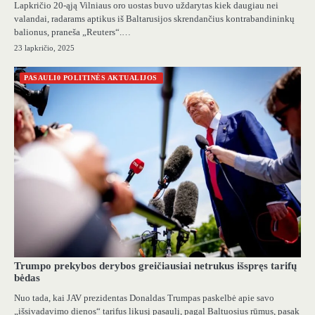
Lapkričio 20-ąją Vilniaus oro uostas buvo uždarytas kiek daugiau nei
valandai, radarams aptikus iš Baltarusijos skrendančius kontrabandininkų
balionus, praneša „Reuters“.…
23 lapkričio, 2025
PASAULI0 POLITINĖS AKTUALIJOS
Trumpo prekybos derybos greičiausiai netrukus išspręs tarifų
bėdas
Nuo tada, kai JAV prezidentas Donaldas Trumpas paskelbė apie savo
„išsivadavimo dienos“ tarifus likusį pasaulį, pagal Baltuosius rūmus, pasak