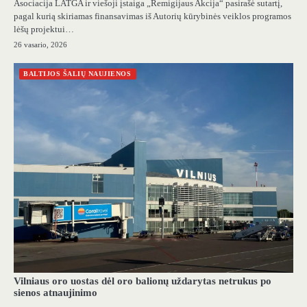
Asociacija LATGA ir viešoji įstaiga „Remigijaus Akcija“ pasirašė sutartį,
pagal kurią skiriamas finansavimas iš Autorių kūrybinės veiklos programos
lėšų projektui…
26 vasario, 2026
BALTIJOS ŠALIŲ NAUJIENOS
Vilniaus oro uostas dėl oro balionų uždarytas netrukus po
sienos atnaujinimo