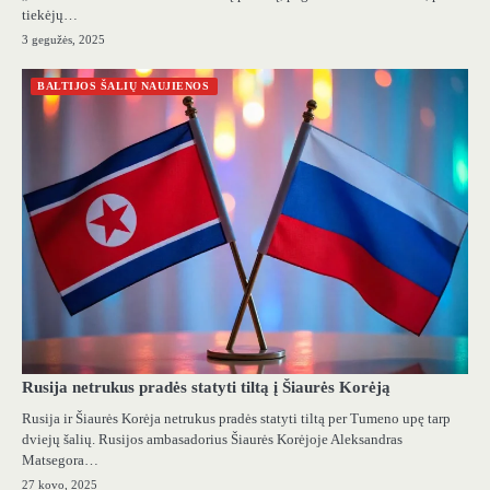
tiekėjų…
3 gegužės, 2025
BALTIJOS ŠALIŲ NAUJIENOS
Rusija netrukus pradės statyti tiltą į Šiaurės Korėją
Rusija ir Šiaurės Korėja netrukus pradės statyti tiltą per Tumeno upę tarp
dviejų šalių. Rusijos ambasadorius Šiaurės Korėjoje Aleksandras
Matsegora…
27 kovo, 2025