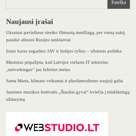
Paieška
Naujausi įrašai
Ukrainai paviešinus streiko filmuotą medžiagą, per vieną naktį
pataikė aštuoni Rusijos tanklaiviai
Irano karas sugadino JAV ir Indijos ryšius – užsienio politika
Ministras pripažįsta, kad Latvijos viešasis IT sektorius
„netvarkingas“ jau šešerius metus
Santa Marta, klimato veiksmai ir plurilateralizmo naujoji galia
Jaunimo muzikos festivalis „Šiauliai gyvai“ kviečia į triukšmingą
uždarymą