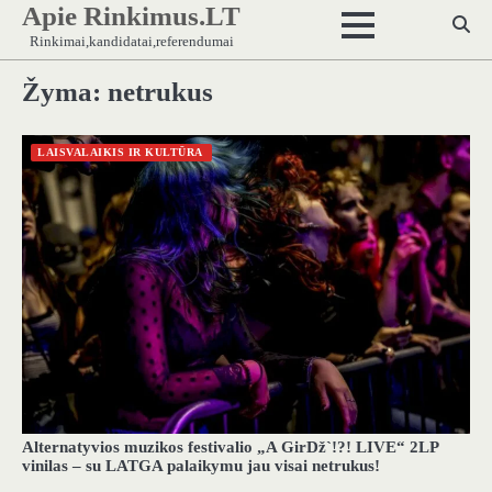
Apie Rinkimus.LT
Skip
to
Rinkimai,kandidatai,referendumai
content
Žyma:
netrukus
LAISVALAIKIS IR KULTŪRA
Alternatyvios muzikos festivalio „A GirDž`!?! LIVE“ 2LP
vinilas – su LATGA palaikymu jau visai netrukus!