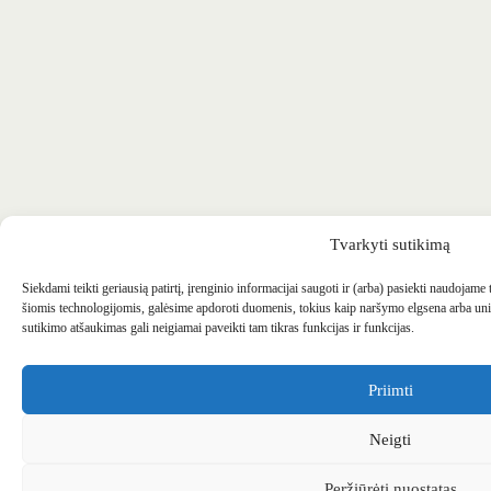
Tvarkyti sutikimą
Siekdami teikti geriausią patirtį, įrenginio informacijai saugoti ir (arba) pasiekti naudojame
šiomis technologijomis, galėsime apdoroti duomenis, tokius kaip naršymo elgsena arba uni
sutikimo atšaukimas gali neigiamai paveikti tam tikras funkcijas ir funkcijas.
Priimti
Neigti
Peržiūrėti nuostatas