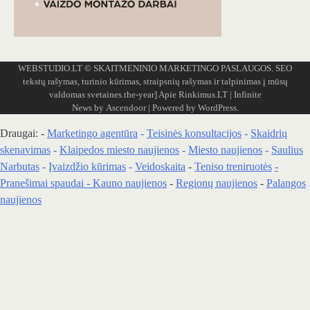
WEBSTUDIO.LT
© SKAITMENINIO MARKETINGO PASLAUGOS. SEO
tekstų rašymas, turinio kūrimas, straipsnių rašymas ir talpinimas į mūsų
valdomas svetaines.the-year]
Apie Rinkimus.LT
| Infinite
News by
Ascendoor
| Powered by
WordPress
.
Draugai: -
Marketingo agentūra
-
Teisinės konsultacijos
-
Skaidrių
skenavimas
-
Klaipedos miesto naujienos
-
Miesto naujienos
-
Saulius
Narbutas
-
Įvaizdžio kūrimas
-
Veidoskaita
-
Teniso treniruotės
-
Pranešimai spaudai -
Kauno naujienos
-
Regionų naujienos
-
Palangos
naujienos