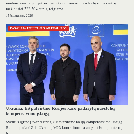
modernizavimo projektus, netinkamų finansuoti išlaidų suma siektų
mažiausiai 733 504 eurus, teigiama…
15 balandžio, 2026
PASAULI0 POLITINĖS AKTUALIJOS
Ukraina, ES patvirtino Rusijos karo padarytų nuostolių
kompensavimo įstaigą
Sveiki sugrįžę į World Brief, kur svarstome naują kompensavimo įstaigą
Rusija– padarė žalą Ukraina, M23 kontroliuoti strateginį Kongo mieste,
ir…