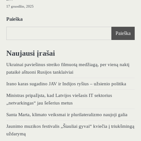
17 gruodžio, 2025
Paieška
Paieška
Naujausi įrašai
Ukrainai paviešinus streiko filmuotą medžiagą, per vieną naktį
pataikė aštuoni Rusijos tanklaiviai
Irano karas sugadino JAV ir Indijos ryšius – užsienio politika
Ministras pripažįsta, kad Latvijos viešasis IT sektorius
„netvarkingas“ jau šešerius metus
Santa Marta, klimato veiksmai ir plurilateralizmo naujoji galia
Jaunimo muzikos festivalis „Šiauliai gyvai“ kviečia į triukšmingą
uždarymą