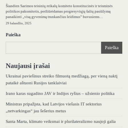
Šiandien Saeimos teisinių reikalų komiteto konstitucinės ir teisminės
politikos pakomitetis, peržiūrėdamas progresyviųjų šalių pasiūlymą
panaikinti „visą gyvenimą trunkančius leidimus“ buvusiems…
29 balandžio, 2025
Paieška
Paieška
Naujausi įrašai
Ukrainai paviešinus streiko filmuotą medžiagą, per vieną naktį
pataikė aštuoni Rusijos tanklaiviai
Irano karas sugadino JAV ir Indijos ryšius – užsienio politika
Ministras pripažįsta, kad Latvijos viešasis IT sektorius
„netvarkingas“ jau šešerius metus
Santa Marta, klimato veiksmai ir plurilateralizmo naujoji galia