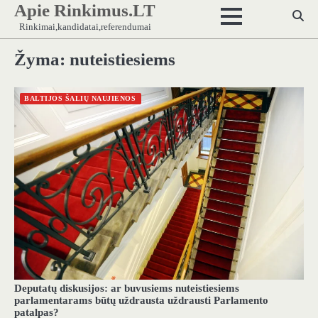
Apie Rinkimus.LT
Skip
to
Rinkimai,kandidatai,referendumai
content
Žyma:
nuteistiesiems
BALTIJOS ŠALIŲ NAUJIENOS
Deputatų diskusijos: ar buvusiems nuteistiesiems
parlamentarams būtų uždrausta uždrausti Parlamento
patalpas?