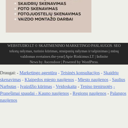
WEBSTUDIO.LT
© SKAITMENINIO MARKETINGO PASLAUGOS. SEO
tekstų rašymas, turinio kūrimas, straipsnių rašymas ir talpinimas į mūsų
valdomas svetaines.the-year]
Apie Rinkimus.LT
| Infinite
News by
Ascendoor
| Powered by
WordPress
.
Draugai: -
Marketingo agentūra
-
Teisinės konsultacijos
-
Skaidrių
skenavimas
-
Klaipedos miesto naujienos
-
Miesto naujienos
-
Saulius
Narbutas
-
Įvaizdžio kūrimas
-
Veidoskaita
-
Teniso treniruotės
-
Pranešimai spaudai -
Kauno naujienos
-
Regionų naujienos
-
Palangos
naujienos