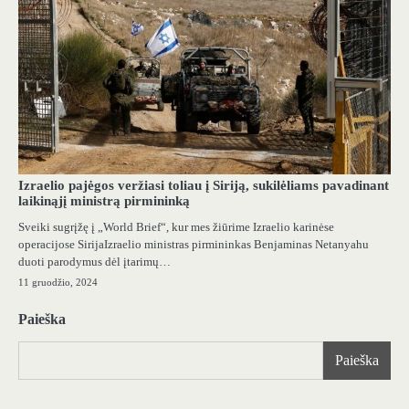
Izraelio pajėgos veržiasi toliau į Siriją, sukilėliams pavadinant
laikinąjį ministrą pirmininką
Sveiki sugrįžę į „World Brief“, kur mes žiūrime Izraelio karinėse
operacijose SirijaIzraelio ministras pirmininkas Benjaminas Netanyahu
duoti parodymus dėl įtarimų…
11 gruodžio, 2024
Paieška
Paieška