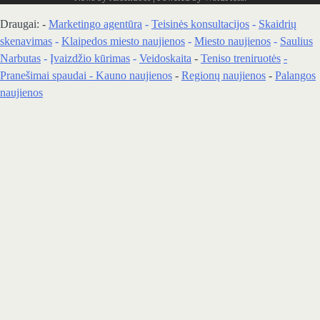
Draugai: -
Marketingo agentūra
-
Teisinės konsultacijos
-
Skaidrių
skenavimas
-
Klaipedos miesto naujienos
-
Miesto naujienos
-
Saulius
Narbutas
-
Įvaizdžio kūrimas
-
Veidoskaita
-
Teniso treniruotės
-
Pranešimai spaudai -
Kauno naujienos
-
Regionų naujienos
-
Palangos
naujienos