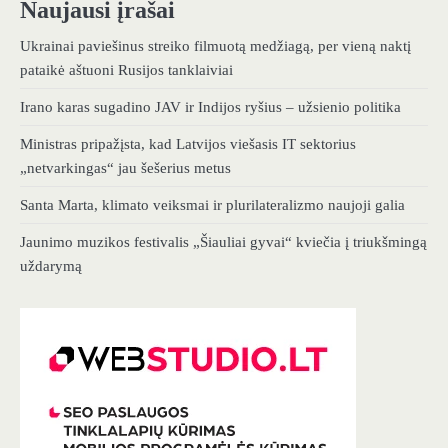
Naujausi įrašai
Ukrainai paviešinus streiko filmuotą medžiagą, per vieną naktį
pataikė aštuoni Rusijos tanklaiviai
Irano karas sugadino JAV ir Indijos ryšius – užsienio politika
Ministras pripažįsta, kad Latvijos viešasis IT sektorius
„netvarkingas“ jau šešerius metus
Santa Marta, klimato veiksmai ir plurilateralizmo naujoji galia
Jaunimo muzikos festivalis „Šiauliai gyvai“ kviečia į triukšmingą
uždarymą