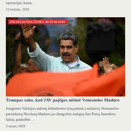
operacijai, kuria…
15 birželio, 2026
PASAULI0 POLITINĖS AKTUALIJOS
Trumpas sako, kad JAV pajėgos užėmė Venesuelos Maduro
Jungtinės Valstijos ankstų šeštadienio rytą paėmė į nelaisvę Venesuelos
prezidentą Nicolasą Maduro po daugybės smūgių šiai Pietų Amerikos
šaliai, paskelbė…
3 sausio, 2026