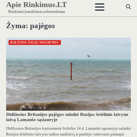
Apie Rinkimus.LT
Skip
to
Rinkimai,kandidatai,referendumai
content
Žyma:
pajėgos
BALTIJOS ŠALIŲ NAUJIENOS
Didžiosios Britanijos pajėgos sulaikė Rusijos šešėlinio laivyno
laivą Lamanšo sąsiauryje
Didžiosios Britanijos kariuomenė birželio 14 d. Lamanšo sąsiauryje sulaikė
Rusijos šešėlinio laivyno naftos tanklaivį ir pradėjo vadovauti pirmajai