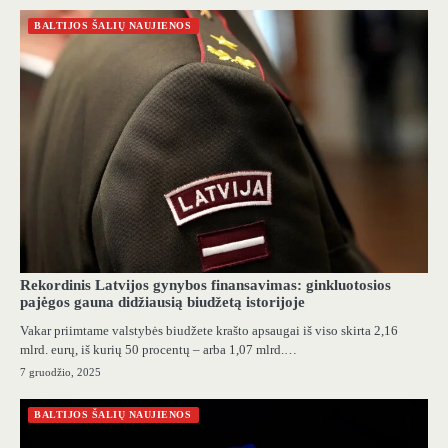
BALTIJOS ŠALIŲ NAUJIENOS
Rekordinis Latvijos gynybos finansavimas: ginkluotosios
pajėgos gauna didžiausią biudžetą istorijoje
Vakar priimtame valstybės biudžete krašto apsaugai iš viso skirta 2,16
mlrd. eurų, iš kurių 50 procentų – arba 1,07 mlrd.…
7 gruodžio, 2025
BALTIJOS ŠALIŲ NAUJIENOS