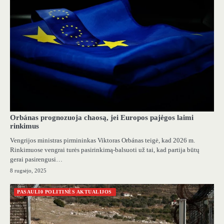
Orbánas prognozuoja chaosą, jei Europos pajėgos laimi
rinkimus
Vengrijos ministras pirmininkas Viktoras Orbánas teigė, kad 2026 m.
Rinkimuose vengrai turės pasirinkimą-balsuoti už tai, kad partija būtų
gerai pasirengusi…
8 rugsėjo, 2025
PASAULI0 POLITINĖS AKTUALIJOS