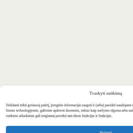
Tvarkyti sutikimą
Siekdami teikti geriausią patirtį, įrenginio informacijai saugoti ir (arba) pasiekti naudojame
šiomis technologijomis, galėsime apdoroti duomenis, tokius kaip naršymo elgsena arba uni
sutikimo atšaukimas gali neigiamai paveikti tam tikras funkcijas ir funkcijas.
Priimti