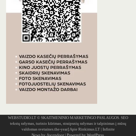
WEBSTUDIO.LT
© SKAITMENINIO MARKETINGO PASLAUGOS. SEO
tekstų rašymas, turinio kūrimas, straipsnių rašymas ir talpinimas į mūsų
valdomas svetaines.the-year]
Apie Rinkimus.LT
| Infinite
News by
Ascendoor
| Powered by
WordPress
.