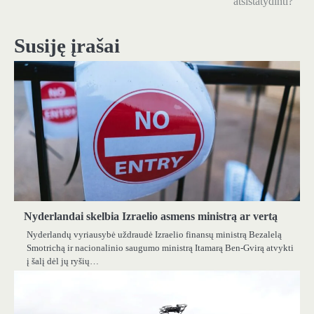
atsistatydinti?
įrašų
Susiję įrašai
Nyderlandai skelbia Izraelio asmens ministrą ar vertą
Nyderlandų vyriausybė uždraudė Izraelio finansų ministrą Bezalelą
Smotrichą ir nacionalinio saugumo ministrą Itamarą Ben-Gvirą atvykti
į šalį dėl jų ryšių…