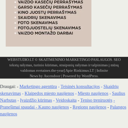
WEBSTUDIO.LT
© SKAITMENINIO MARKETINGO PASLAUGOS. SEO
tekstų rašymas, turinio kūrimas, straipsnių rašymas ir talpinimas į mūsų
valdomas svetaines.the-year]
Apie Rinkimus.LT
| Infinite
News by
Ascendoor
| Powered by
WordPress
.
Draugai: -
Marketingo agentūra
-
Teisinės konsultacijos
-
Skaidrių
skenavimas
-
Klaipedos miesto naujienos
-
Miesto naujienos
-
Saulius
Narbutas
-
Įvaizdžio kūrimas
-
Veidoskaita
-
Teniso treniruotės
-
Pranešimai spaudai -
Kauno naujienos
-
Regionų naujienos
-
Palangos
naujienos