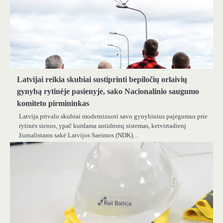
Latvijai reikia skubiai sustiprinti bepiločių orlaivių
gynybą rytinėje pasienyje, sako Nacionalinio saugumo
komiteto pirmininkas
Latvija privalo skubiai modernizuoti savo gynybinius pajėgumus prie
rytinės sienos, ypač kurdama antidronų sistemas, ketvirtadienį
žurnalistams sakė Latvijos Saeimos (NDK)…