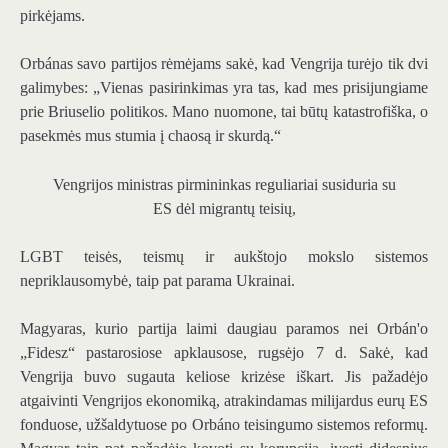
pirkėjams.
Orbánas savo partijos rėmėjams sakė, kad Vengrija turėjo tik dvi
galimybes: „Vienas pasirinkimas yra tas, kad mes prisijungiame
prie Briuselio politikos. Mano nuomone, tai būtų katastrofiška, o
pasekmės mus stumia į chaosą ir skurdą.“
Vengrijos ministras pirmininkas reguliariai susiduria su
ES dėl migrantų teisių,
LGBT teisės, teismų ir aukštojo mokslo sistemos
nepriklausomybė, taip pat parama Ukrainai.
Magyaras, kurio partija laimi daugiau paramos nei Orbán'o
„Fidesz“ pastarosiose apklausose, rugsėjo 7 d. Sakė, kad
Vengrija buvo sugauta keliose krizėse iškart. Jis pažadėjo
atgaivinti Vengrijos ekonomiką, atrakindamas milijardus eurų ES
fonduose, užšaldytuose po Orbáno teisingumo sistemos reformų.