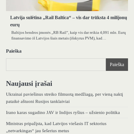
Latvija sulėtina „Rail Baltica“ – vis dar trūksta 4 milijonų
eurų
Baltijos bendros įmonės „RB Rail“, kaip vis dar reikia 4,091 mln. Eurų
finansavimo iš Latvijos šiais metais (išskyrus PVM), kad…
Paieška
Paieška
Naujausi įrašai
Ukrainai paviešinus streiko filmuotą medžiagą, per vieną naktį
pataikė aštuoni Rusijos tanklaiviai
Irano karas sugadino JAV ir Indijos ryšius – užsienio politika
Ministras pripažįsta, kad Latvijos viešasis IT sektorius
„netvarkingas“ jau šešerius metus