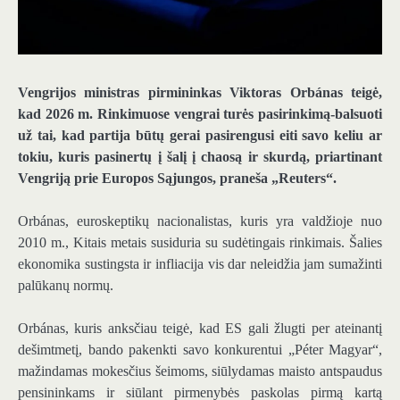
Vengrijos ministras pirmininkas Viktoras Orbánas teigė,
kad 2026 m. Rinkimuose vengrai turės pasirinkimą-balsuoti
už tai, kad partija būtų gerai pasirengusi eiti savo keliu ar
tokiu, kuris pasinertų į šalį į chaosą ir skurdą, priartinant
Vengriją prie Europos Sąjungos, praneša „Reuters“.
Orbánas, euroskeptikų nacionalistas, kuris yra valdžioje nuo
2010 m., Kitais metais susiduria su sudėtingais rinkimais. Šalies
ekonomika sustingsta ir infliacija vis dar neleidžia jam sumažinti
palūkanų normų.
Orbánas, kuris anksčiau teigė, kad ES gali žlugti per ateinantį
dešimtmetį, bando pakenkti savo konkurentui „Péter Magyar“,
mažindamas mokesčius šeimoms, siūlydamas maisto antspaudus
pensininkams ir siūlant pirmenybės paskolas pirmą kartą