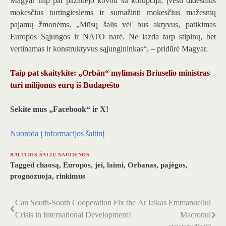
Magyar taip pat pažadėjo kovoti su korupcija, įvesti didesnius
mokesčius turtingiesiems ir sumažinti mokesčius mažesnių
pajamų žmonėms. „Mūsų šalis vėl bus aktyvus, patikimas
Europos Sąjungos ir NATO narė. Ne lazda tarp stipinų, bet
vertinamas ir konstruktyvus sąjungininkas“, – pridūrė Magyar.
Taip pat skaitykite: „Orbán“ mylimasis Briuselio ministras
turi milijonus eurų iš Budapešto
Sekite mus „Facebook“ ir X!
Nuoroda į informacijos šaltinį
BALTIJOS ŠALIŲ NAUJIENOS
Tagged
chaosą
,
Europos
,
jei
,
laimi
,
Orbanas
,
pajėgos
,
prognozuoja
,
rinkimus
Can South-South Cooperation Fix the
Ar laikas Emmanueliui
Navigacija
Crisis in International Development?
Macronui
tarp