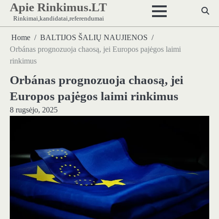
Apie Rinkimus.LT
Skip
to
Rinkimai,kandidatai,referendumai
content
Home
BALTIJOS ŠALIŲ NAUJIENOS
Orbánas prognozuoja chaosą, jei Europos pajėgos laimi
rinkimus
Orbánas prognozuoja chaosą, jei
Europos pajėgos laimi rinkimus
8 rugsėjo, 2025