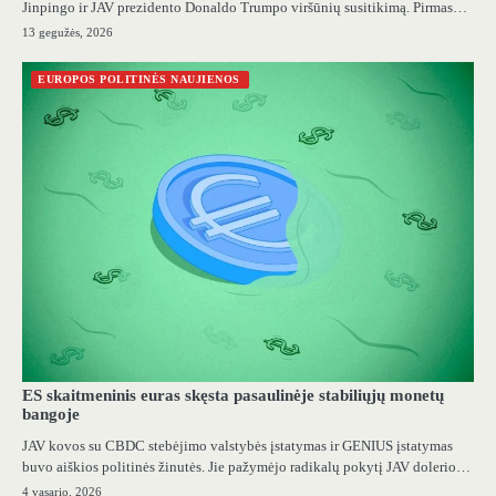
Jinpingo ir JAV prezidento Donaldo Trumpo viršūnių susitikimą. Pirmas…
13 gegužės, 2026
EUROPOS POLITINĖS NAUJIENOS
ES skaitmeninis euras skęsta pasaulinėje stabiliųjų monetų
bangoje
JAV kovos su CBDC stebėjimo valstybės įstatymas ir GENIUS įstatymas
buvo aiškios politinės žinutės. Jie pažymėjo radikalų pokytį JAV dolerio…
4 vasario, 2026