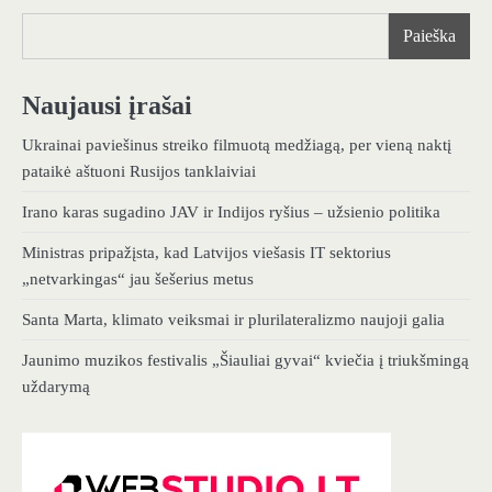
Paieška
Naujausi įrašai
Ukrainai paviešinus streiko filmuotą medžiagą, per vieną naktį
pataikė aštuoni Rusijos tanklaiviai
Irano karas sugadino JAV ir Indijos ryšius – užsienio politika
Ministras pripažįsta, kad Latvijos viešasis IT sektorius
„netvarkingas“ jau šešerius metus
Santa Marta, klimato veiksmai ir plurilateralizmo naujoji galia
Jaunimo muzikos festivalis „Šiauliai gyvai“ kviečia į triukšmingą
uždarymą