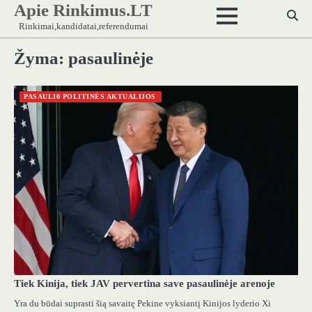
Apie Rinkimus.LT
Skip
to
Rinkimai,kandidatai,referendumai
content
Žyma:
pasaulinėje
PASAULI0 POLITINĖS AKTUALIJOS
Tiek Kinija, tiek JAV pervertina save pasaulinėje arenoje
Yra du būdai suprasti šią savaitę Pekine vyksiantį Kinijos lyderio Xi