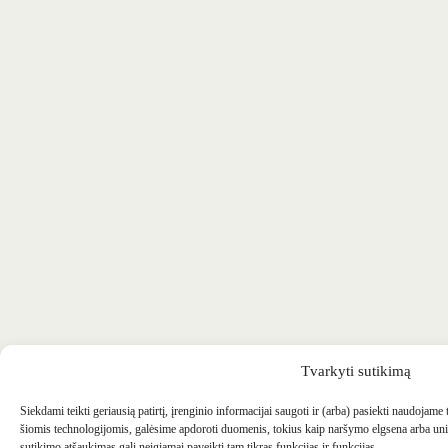
Tvarkyti sutikimą
Siekdami teikti geriausią patirtį, įrenginio informacijai saugoti ir (arba) pasiekti naudojame
šiomis technologijomis, galėsime apdoroti duomenis, tokius kaip naršymo elgsena arba uni
sutikimo atšaukimas gali neigiamai paveikti tam tikras funkcijas ir funkcijas.