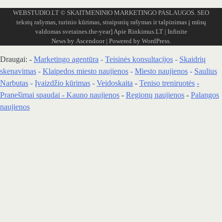
WEBSTUDIO.LT
© SKAITMENINIO MARKETINGO PASLAUGOS. SEO
tekstų rašymas, turinio kūrimas, straipsnių rašymas ir talpinimas į mūsų
valdomas svetaines.the-year]
Apie Rinkimus.LT
| Infinite
News by
Ascendoor
| Powered by
WordPress
.
Draugai: -
Marketingo agentūra
-
Teisinės konsultacijos
-
Skaidrių
skenavimas
-
Klaipedos miesto naujienos
-
Miesto naujienos
-
Saulius
Narbutas
-
Įvaizdžio kūrimas
-
Veidoskaita
-
Teniso treniruotės
-
Pranešimai spaudai -
Kauno naujienos
-
Regionų naujienos
-
Palangos
naujienos