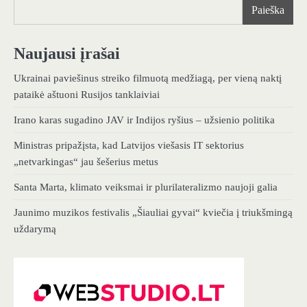
Paieška
Naujausi įrašai
Ukrainai paviešinus streiko filmuotą medžiagą, per vieną naktį
pataikė aštuoni Rusijos tanklaiviai
Irano karas sugadino JAV ir Indijos ryšius – užsienio politika
Ministras pripažįsta, kad Latvijos viešasis IT sektorius
„netvarkingas“ jau šešerius metus
Santa Marta, klimato veiksmai ir plurilateralizmo naujoji galia
Jaunimo muzikos festivalis „Šiauliai gyvai“ kviečia į triukšmingą
uždarymą