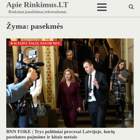
Apie Rinkimus.LT
Skip
to
Rinkimai,kandidatai,referendumai
content
Žyma:
pasekmės
BALTIJOS ŠALIŲ NAUJIENOS
BNN FOKE | Trys politiniai procesai Latvijoje, kurių
pasekmes pajusime ir kitais metais