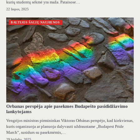
kurių studentų sėkmė yra maža. Pataisose…
22 liepos, 2025
BALTIJOS ŠALIŲ NAUJIENOS
Orbanas perspėja apie pasekmes Budapešto pasididžiavimo
lankytojams
Vengrijos ministras pirmininkas Viktoras Orbánas perspėjo, kad kiekvienas,
kuris organizuoja ar planuoja dalyvauti uždraustame „Budapest Pride
March“, susidurs su pasekmėmis,…
29 birželio, 2025