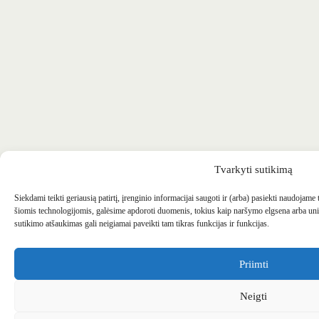
Tvarkyti sutikimą
Siekdami teikti geriausią patirtį, įrenginio informacijai saugoti ir (arba) pasiekti naudojame
šiomis technologijomis, galėsime apdoroti duomenis, tokius kaip naršymo elgsena arba uni
sutikimo atšaukimas gali neigiamai paveikti tam tikras funkcijas ir funkcijas.
Priimti
Neigti