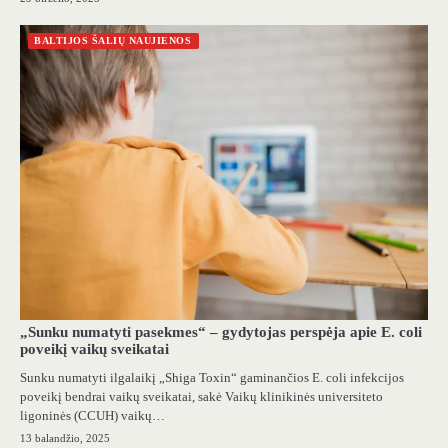
BALTIJOS ŠALIŲ NAUJIENOS
„Sunku numatyti pasekmes“ – gydytojas perspėja apie E. coli
poveikį vaikų sveikatai
Sunku numatyti ilgalaikį „Shiga Toxin“ gaminančios E. coli infekcijos
poveikį bendrai vaikų sveikatai, sakė Vaikų klinikinės universiteto
ligoninės (CCUH) vaikų…
13 balandžio, 2025