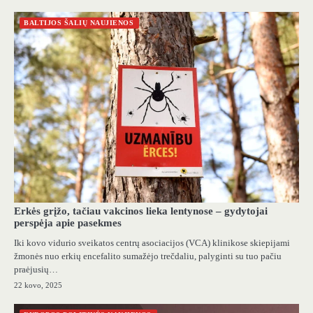
BALTIJOS ŠALIŲ NAUJIENOS
Erkės grįžo, tačiau vakcinos lieka lentynose – gydytojai
perspėja apie pasekmes
Iki kovo vidurio sveikatos centrų asociacijos (VCA) klinikose skiepijami
žmonės nuo erkių encefalito sumažėjo trečdaliu, palyginti su tuo pačiu
praėjusių…
22 kovo, 2025