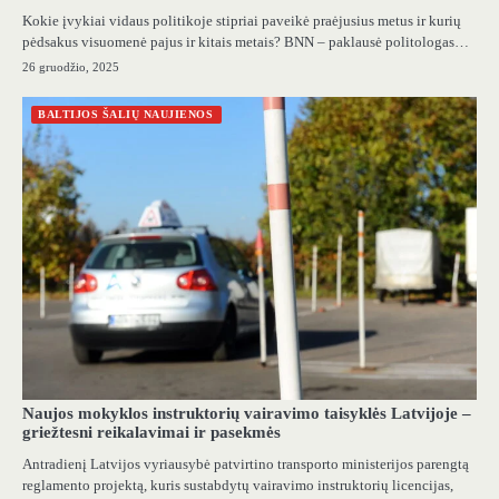
Kokie įvykiai vidaus politikoje stipriai paveikė praėjusius metus ir kurių
pėdsakus visuomenė pajus ir kitais metais? BNN – paklausė politologas…
26 gruodžio, 2025
BALTIJOS ŠALIŲ NAUJIENOS
Naujos mokyklos instruktorių vairavimo taisyklės Latvijoje –
griežtesni reikalavimai ir pasekmės
Antradienį Latvijos vyriausybė patvirtino transporto ministerijos parengtą
reglamento projektą, kuris sustabdytų vairavimo instruktorių licencijas,