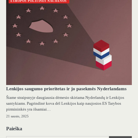
EUROPOS POLITINĖS NAUJIENOS
Lenkijos saugumo prioritetas ir jo pasekmės Nyderlandams
Šiame straipsnyje daugiausia dėmesio skiriama Nyderlandų ir Lenkijos
santykiams. Pagrindinė kova dėl Lenkijos kaip naujosios ES Tarybos
pirmininkės yra išsamiai…
21 sausio, 2025
Paieška