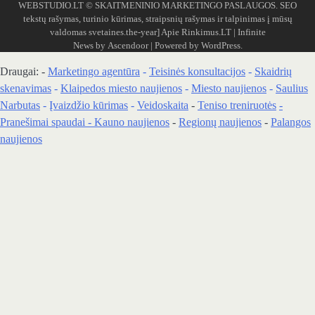
WEBSTUDIO.LT
© SKAITMENINIO MARKETINGO PASLAUGOS. SEO
tekstų rašymas, turinio kūrimas, straipsnių rašymas ir talpinimas į mūsų
valdomas svetaines.the-year]
Apie Rinkimus.LT
| Infinite
News by
Ascendoor
| Powered by
WordPress
.
Draugai: -
Marketingo agentūra
-
Teisinės konsultacijos
-
Skaidrių
skenavimas
-
Klaipedos miesto naujienos
-
Miesto naujienos
-
Saulius
Narbutas
-
Įvaizdžio kūrimas
-
Veidoskaita
-
Teniso treniruotės
-
Pranešimai spaudai -
Kauno naujienos
-
Regionų naujienos
-
Palangos
naujienos