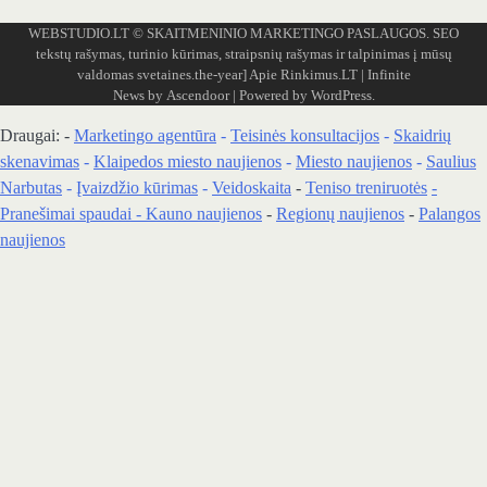
WEBSTUDIO.LT
© SKAITMENINIO MARKETINGO PASLAUGOS. SEO
tekstų rašymas, turinio kūrimas, straipsnių rašymas ir talpinimas į mūsų
valdomas svetaines.the-year]
Apie Rinkimus.LT
| Infinite
News by
Ascendoor
| Powered by
WordPress
.
Draugai: -
Marketingo agentūra
-
Teisinės konsultacijos
-
Skaidrių
skenavimas
-
Klaipedos miesto naujienos
-
Miesto naujienos
-
Saulius
Narbutas
-
Įvaizdžio kūrimas
-
Veidoskaita
-
Teniso treniruotės
-
Pranešimai spaudai -
Kauno naujienos
-
Regionų naujienos
-
Palangos
naujienos