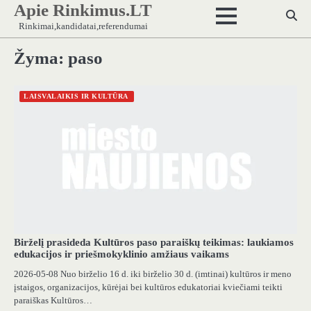
Apie Rinkimus.LT
Skip
to
Rinkimai,kandidatai,referendumai
content
Žyma:
paso
LAISVALAIKIS IR KULTŪRA
Birželį prasideda Kultūros paso paraiškų teikimas: laukiamos
edukacijos ir priešmokyklinio amžiaus vaikams
2026-05-08 Nuo birželio 16 d. iki birželio 30 d. (imtinai) kultūros ir meno
įstaigos, organizacijos, kūrėjai bei kultūros edukatoriai kviečiami teikti
paraiškas Kultūros…