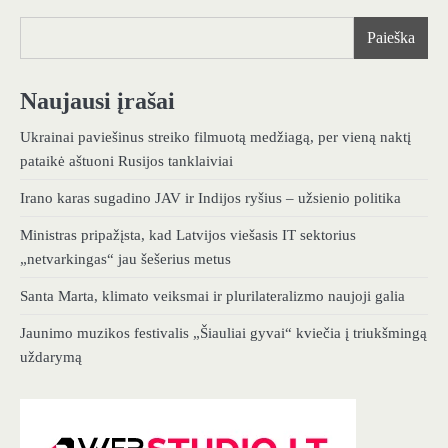
Paieška
Naujausi įrašai
Ukrainai paviešinus streiko filmuotą medžiagą, per vieną naktį
pataikė aštuoni Rusijos tanklaiviai
Irano karas sugadino JAV ir Indijos ryšius – užsienio politika
Ministras pripažįsta, kad Latvijos viešasis IT sektorius
„netvarkingas“ jau šešerius metus
Santa Marta, klimato veiksmai ir plurilateralizmo naujoji galia
Jaunimo muzikos festivalis „Šiauliai gyvai“ kviečia į triukšmingą
uždarymą