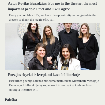
Actor Povilas Barzdžius: For me in the theater, the most
important people I met and I will agree
Every year on March 27, we have the opportunity to congratulate the
theater, to thank the magic of it, to…
Poezijos skyriai ir kvepianti kava bibliotekoje
Pasaulinės poezijos dienos minėjimo metu Jelena Mezzinaitė viešojoje
Panevezys bibliotekoje vyko jaukus ir šiltas įvykis, kuriame buvo
sujungta literatūra ir…
Paieška