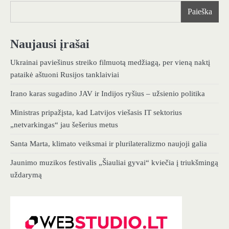
Paieška
Naujausi įrašai
Ukrainai paviešinus streiko filmuotą medžiagą, per vieną naktį
pataikė aštuoni Rusijos tanklaiviai
Irano karas sugadino JAV ir Indijos ryšius – užsienio politika
Ministras pripažįsta, kad Latvijos viešasis IT sektorius
„netvarkingas“ jau šešerius metus
Santa Marta, klimato veiksmai ir plurilateralizmo naujoji galia
Jaunimo muzikos festivalis „Šiauliai gyvai“ kviečia į triukšmingą
uždarymą