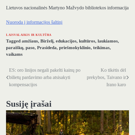
Lietuvos nacionalinės Martyno Mažvydo bibliotekos informacija
Nuoroda į informacijos šaltinį
LAISVALAIKIS IR KULTŪRA
Tagged
amžiaus
,
Birželį
,
edukacijos
,
kultūros
,
laukiamos
,
paraiškų
,
paso
,
Prasideda
,
priešmokyklinio
,
teikimas
,
vaikams
ES: oro linijos negali pakelti kainų po
Ko tikėtis dėl
Navigacija
bilietų pardavimo arba atsisakyti
prekybos, Taivano ir
tarp
kompensacijos
Irano karo
įrašų
Susiję įrašai