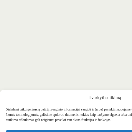
Tvarkyti sutikimą
Siekdami teikti geriausią patirtį, įrenginio informacijai saugoti ir (arba) pasiekti naudojame
šiomis technologijomis, galėsime apdoroti duomenis, tokius kaip naršymo elgsena arba uni
sutikimo atšaukimas gali neigiamai paveikti tam tikras funkcijas ir funkcijas.