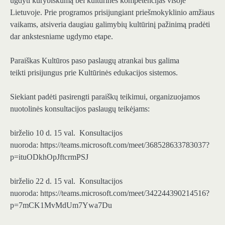
ugdyti kūrybiškumą bei kultūrines kompetencijas visoje
Lietuvoje. Prie programos prisijungiant priešmokyklinio amžiaus
vaikams, atsiveria daugiau galimybių kultūrinį pažinimą pradėti
dar ankstesniame ugdymo etape.
Paraiškas Kultūros paso paslaugų atrankai bus galima
teikti prisijungus prie Kultūrinės edukacijos sistemos.
Siekiant padėti pasirengti paraiškų teikimui, organizuojamos
nuotolinės konsultacijos paslaugų teikėjams:
birželio 10 d. 15 val. Konsultacijos
nuoroda: https://teams.microsoft.com/meet/368528633783037?
p=ituODkhOpJftcrmPSJ
birželio 22 d. 15 val. Konsultacijos
nuoroda: https://teams.microsoft.com/meet/342244390214516?
p=7mCK1MvMdUm7Ywa7Du