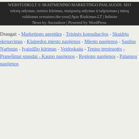
WEBSTUDIO.LT
© SKAITMENINIO MARKETINGO PASLAUGOS. SEO
tekstų rašymas, turinio kūrimas, straipsnių rašymas ir talpinimas į mūsų
valdomas svetaines.the-year]
Apie Rinkimus.LT
| Infinite
News by
Ascendoor
| Powered by
WordPress
.
Draugai: -
Marketingo agentūra
-
Teisinės konsultacijos
-
Skaidrių
skenavimas
-
Klaipedos miesto naujienos
-
Miesto naujienos
-
Saulius
Narbutas
-
Įvaizdžio kūrimas
-
Veidoskaita
-
Teniso treniruotės
-
Pranešimai spaudai -
Kauno naujienos
-
Regionų naujienos
-
Palangos
naujienos