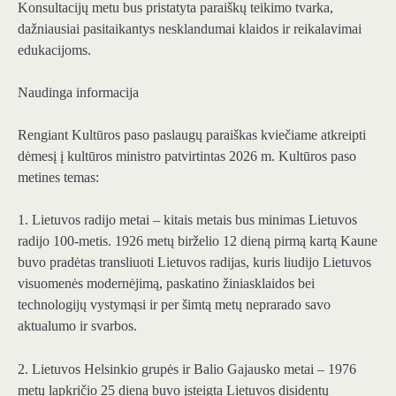
Konsultacijų metu bus pristatyta paraiškų teikimo tvarka,
dažniausiai pasitaikantys nesklandumai klaidos ir reikalavimai
edukacijoms.
Naudinga informacija
Rengiant Kultūros paso paslaugų paraiškas kviečiame atkreipti
dėmesį į kultūros ministro patvirtintas 2026 m. Kultūros paso
metines temas:
1. Lietuvos radijo metai – kitais metais bus minimas Lietuvos
radijo 100-metis. 1926 metų birželio 12 dieną pirmą kartą Kaune
buvo pradėtas transliuoti Lietuvos radijas, kuris liudijo Lietuvos
visuomenės modernėjimą, paskatino žiniasklaidos bei
technologijų vystymąsi ir per šimtą metų neprarado savo
aktualumo ir svarbos.
2. Lietuvos Helsinkio grupės ir Balio Gajausko metai – 1976
metų lapkričio 25 dieną buvo įsteigta Lietuvos disidentų