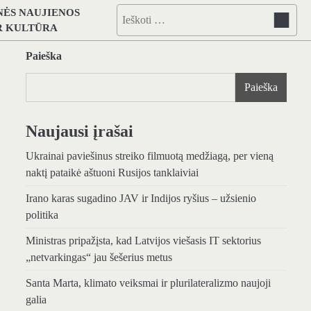
NĖS NAUJIENOS
Ieškoti:
IR KULTŪRA
Paieška
Paieška
Naujausi įrašai
Ukrainai paviešinus streiko filmuotą medžiagą, per vieną
naktį pataikė aštuoni Rusijos tanklaiviai
Irano karas sugadino JAV ir Indijos ryšius – užsienio
politika
Ministras pripažįsta, kad Latvijos viešasis IT sektorius
„netvarkingas“ jau šešerius metus
Santa Marta, klimato veiksmai ir plurilateralizmo naujoji
galia