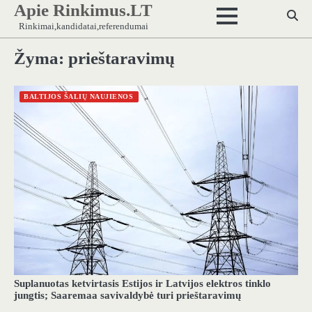
Apie Rinkimus.LT
Skip
to
Rinkimai,kandidatai,referendumai
content
Žyma:
prieštaravimų
BALTIJOS ŠALIŲ NAUJIENOS
Suplanuotas ketvirtasis Estijos ir Latvijos elektros tinklo
jungtis; Saaremaa savivaldybė turi prieštaravimų