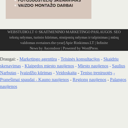
WEBSTUDIO.LT
© SKAITMENINIO MARKETINGO PASLAUGOS. SEO
tekstų rašymas, turinio kūrimas, straipsnių rašymas ir talpinimas į mūsų
valdomas svetaines.the-year]
Apie Rinkimus.LT
| Infinite
News by
Ascendoor
| Powered by
WordPress
.
Draugai: -
Marketingo agentūra
-
Teisinės konsultacijos
-
Skaidrių
skenavimas
-
Klaipedos miesto naujienos
-
Miesto naujienos
-
Saulius
Narbutas
-
Įvaizdžio kūrimas
-
Veidoskaita
-
Teniso treniruotės
-
Pranešimai spaudai -
Kauno naujienos
-
Regionų naujienos
-
Palangos
naujienos