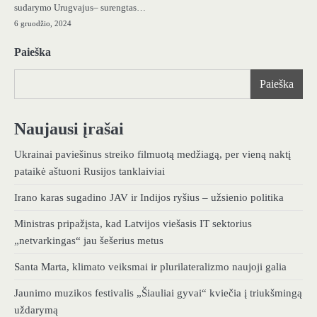
sudarymo Urugvajus– surengtas…
6 gruodžio, 2024
Paieška
Paieška
Naujausi įrašai
Ukrainai paviešinus streiko filmuotą medžiagą, per vieną naktį
pataikė aštuoni Rusijos tanklaiviai
Irano karas sugadino JAV ir Indijos ryšius – užsienio politika
Ministras pripažįsta, kad Latvijos viešasis IT sektorius
„netvarkingas“ jau šešerius metus
Santa Marta, klimato veiksmai ir plurilateralizmo naujoji galia
Jaunimo muzikos festivalis „Šiauliai gyvai“ kviečia į triukšmingą
uždarymą