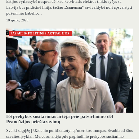
Estijos vyriausybė nusprendė, kad ketvirtasis elektros tinklo ryšys su
Latvija bus pridėtinė linija, tačiau „Saaremaa“ savivaldybė nori apsvarstyti
požeminio kabelio…
10 spalio, 2025
PASAULI0 POLITINĖS AKTUALIJOS
ES prekybos susitarimas artėja prie patvirtinimo dėl
Prancūzijos prieštaravimų
Sveiki sugrįžę į Užsienio politikaLotynų Amerikos trumpas. Svarbiausi šios
savaitės įvykiai: Mercosur artėja prie pagrindinio prekybos susitarimo