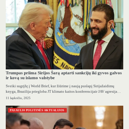
Trumpas priima Sirijos Šarą aptarti sankcijų iki gyvos galvos
ir kovą su islamo valstybe
Sveiki sugrįžę į World Brief, kur žiūrime į naują puslapį Sirijažaidimų
knyga, Brazilija priegloba JT klimato kaitos konferencijair JAV agresija…
11 lapkričio, 2025
PASAULI0 POLITINĖS AKTUALIJOS