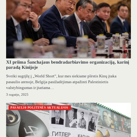
XI priima Šanchajaus bendradarbiavimo organizaciją, karinį
paradą Kinijoje
Sveiki sugrįžę į „World Short“, kur mes siekiame plėstis Kinų įtaka
pasaulio arenoje, Belgija pasižadėjimas atpažinti Palestinietis
valstybingumas ir įtariama…
3 rugsėjo, 2025
PASAULI0 POLITINĖS AKTUALIJOS