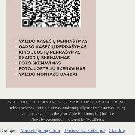
WEBSTUDIO.LT
© SKAITMENINIO MARKETINGO PASLAUGOS. SEO
tekstų rašymas, turinio kūrimas, straipsnių rašymas ir talpinimas į mūsų
valdomas svetaines.the-year]
Apie Rinkimus.LT
| Infinite
News by
Ascendoor
| Powered by
WordPress
.
Draugai: -
Marketingo agentūra
-
Teisinės konsultacijos
-
Skaidrių