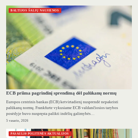
BALTIJOS ŠALIŲ NAUJIENOS
ECB priima pagrindinį sprendimą dėl palūkanų normų
Europos centrinis bankas (ECB) ketvirtadienį nusprendė nepakeisti
palūkanų normų. Frankfurte vykusiame ECB valdančiosios tarybos
posėdyje buvo nuspręsta palikti indėlių galimybės…
5 vasario, 2026
PASAULI0 POLITINĖS AKTUALIJOS