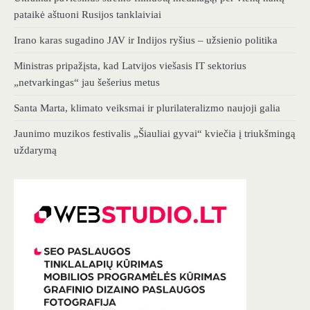
pataikė aštuoni Rusijos tanklaiviai
Irano karas sugadino JAV ir Indijos ryšius – užsienio politika
Ministras pripažįsta, kad Latvijos viešasis IT sektorius
„netvarkingas“ jau šešerius metus
Santa Marta, klimato veiksmai ir plurilateralizmo naujoji galia
Jaunimo muzikos festivalis „Šiauliai gyvai“ kviečia į triukšmingą
uždarymą