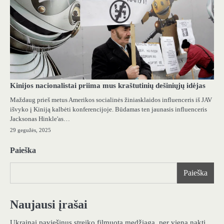
Kinijos nacionalistai priima mus kraštutinių dešiniųjų idėjas
Maždaug prieš metus Amerikos socialinės žiniasklaidos influenceris iš JAV
išvyko į Kiniją kalbėti konferencijoje. Būdamas ten jaunasis influenceris
Jacksonas Hinkle'as…
29 gegužės, 2025
Paieška
Paieška
Naujausi įrašai
Ukrainai paviešinus streiko filmuotą medžiagą, per vieną naktį