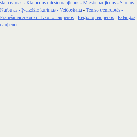
skenavimas
-
Klaipedos miesto naujienos
-
Miesto naujienos
-
Saulius
Narbutas
-
Įvaizdžio kūrimas
-
Veidoskaita
-
Teniso treniruotės
-
Pranešimai spaudai -
Kauno naujienos
-
Regionų naujienos
-
Palangos
naujienos