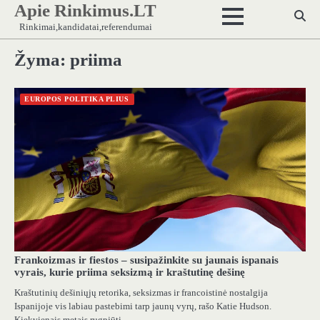
Apie Rinkimus.LT
Skip
to
Rinkimai,kandidatai,referendumai
content
Žyma:
priima
EUROPOS POLITIKA PLIUS
Frankoizmas ir fiestos – susipažinkite su jaunais ispanais
vyrais, kurie priima seksizmą ir kraštutinę dešinę
Kraštutinių dešiniųjų retorika, seksizmas ir francoistinė nostalgija
Ispanijoje vis labiau pastebimi tarp jaunų vyrų, rašo Katie Hudson.
Kiekvienais metais rugpjūtį…