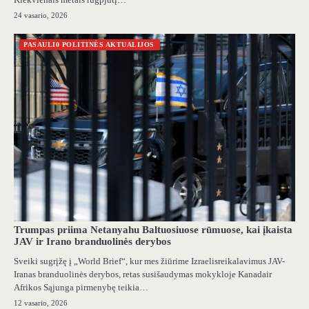
24 vasario, 2026
PASAULI0 POLITINĖS AKTUALIJOS
Trumpas priima Netanyahu Baltuosiuose rūmuose, kai įkaista
JAV ir Irano branduolinės derybos
Sveiki sugrįžę į „World Brief“, kur mes žiūrime Izraelisreikalavimus JAV-
Iranas branduolinės derybos, retas susišaudymas mokykloje Kanadair
Afrikos Sąjunga pirmenybę teikia…
12 vasario, 2026