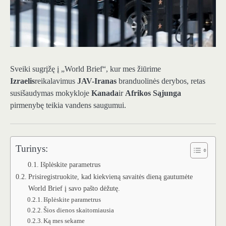
Sveiki sugrįžę į „World Brief“, kur mes žiūrime
Izraelis
reikalavimus
JAV-Iranas
branduolinės derybos, retas
susišaudymas mokykloje
Kanada
ir
Afrikos Sąjunga
pirmenybę teikia vandens saugumui.
Turinys:
Išplėskite parametrus
Prisiregistruokite, kad kiekvieną savaitės dieną gautumėte
World Brief į savo pašto dėžutę.
Išplėskite parametrus
Šios dienos skaitomiausia
Ką mes sekame