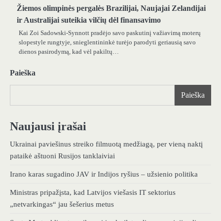
Žiemos olimpinės pergalės Brazilijai, Naujajai Zelandijai
ir Australijai suteikia vilčių dėl finansavimo
Kai Zoi Sadowski-Synnott pradėjo savo paskutinį važiavimą moterų
slopestyle rungtyje, snieglentininkė turėjo parodyti geriausią savo
dienos pasirodymą, kad vėl pakiltų…
Paieška
Paieška
Naujausi įrašai
Ukrainai paviešinus streiko filmuotą medžiagą, per vieną naktį
pataikė aštuoni Rusijos tanklaiviai
Irano karas sugadino JAV ir Indijos ryšius – užsienio politika
Ministras pripažįsta, kad Latvijos viešasis IT sektorius
„netvarkingas“ jau šešerius metus