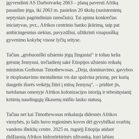
įgyvendinti AS Darbotvarkę 2063 – planą paversti Afriką
pasauline jėga, iki 2063 m. pasiekus 20 tikslų (susistemintų
septyniais pagrindiniais ramsčiais). Tai apima konkrečias
iniciatyvas, pvz., Afrikos centrinio banko įkūrimą, taip pat
ambicingesnius siekius, pavyzdžiui, užtikrinti visapusišką
gyvenimo kokybę visose lyčių srityse.
Tačiau „grobuoniški užsienio jėgų žingsniai“ ir toliau kelia
grėsmę žemynui, trečiadienį sakė Etiopijos užsienio reikalų
ministras Gedionas Timothewosas. „Deja, dominavimo, gavybos
ir eksploatavimo mentalitetas vis dar spalvina prizmę, per kurią
daugelis išorės veikėjų žiūri į mūsų žemyną“, – pridūrė jis,
turėdamas omenyje Afrikos kolonizacijos istoriją ir tebesitęsiantį
kritinių naudingųjų iškasenų mūšio lauko statusą.
Tačiau net kai Timothewosas reikalauja didesnės Afrikos
vienybės, jo šalis buvo regioninės kovos dėl gyvybiškai svarbių
vandens išteklių centre. 2025 m. rugsėjį Etiopija atidarė
didžiausią Afrikos hidroelektrinės užtvanką, kuri labiau