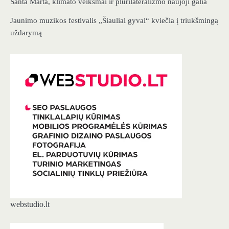
Santa Marta, klimato veiksmai ir plurilateralizmo naujoji galia
Jaunimo muzikos festivalis „Šiauliai gyvai“ kviečia į triukšmingą
uždarymą
webstudio.lt