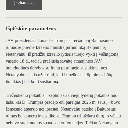
Įkeliama…
Išplėskite parametrus
JAV prezidentas Donaldas Trumpas trečiadienį Baltuosiuose
rūmuose priėmė Izraelio ministrą pirmininką Benjaminą
Netanyahu. Iš pradžių Izraelio lyderis turėjo vykti į Vašingtoną
vasario 18 d., tačiau praėjusią savaitę atnaujintos JAV
branduolinės derybos su Iranu pastūmėjo susitikimą, nes
Netanyahu siekia užtikrinti, kad Izraelio susirūpinimas būtų
įtrauktas į bet kokį susitarimą.
Trečiadienio pokalbis – septintasis dviejų lyderių pokalbis nuo
tada, kai D. Trumpas pradėjo eiti pareigas 2025 m. sausį – buvo
žemesnio atgarsio nei įprastai. Netanyahu pateko į Baltuosius
rūmus be kamerų ir susitiko su Trumpu už uždarų durų, o vėliau
nebuvo suplanuotos spaudos konferencijos. Tačiau Netanyahu