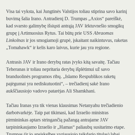
Visa tai vyksta, kai Jungtinės Valstijos toliau stiprina savo karinį
buvimą šalia Irano. Antradienį D. Trumpas „Axios“ pareiškė,
kad svarsto galimybę išsiųsti antrąją JAV lėktuvnešio smogikų
grupę į Artimuosius Rytus. Tai būtų prie USS
Abraomas
Linkolnas
ir jos smogiamoji grupė, įskaitant naikintuvus, raketas
„Tomahawk“ ir kelis karo laivus, kurie jau yra regione.
Antrasis JAV ir Irano derybų ratas įvyks kitą savaitę. Tačiau
Teheranas ir toliau nepritaria derybų išplėtimui už savo
branduolinės programos ribų. „Islamo Respublikos raketų
pajėgumai yra nediskutuotini“, – trečiadienį sakė Irano
aukščiausiojo vadovo patarėjas Ali Shamkhani.
Tačiau Iranas yra tik vienas klausimas Netanyahu trečiadienio
darbotvarkėje. Taip pat tikimasi, kad Izraelio ministras
pirmininkas aptars stringančią pažangą antrajame JAV
tarpininkaujamo Izraelio ir „Hamas“ paliaubų susitarimo etape.
Trumpas (ir jo apsiskelbęs vyriausiojo taikdario titulas) labai