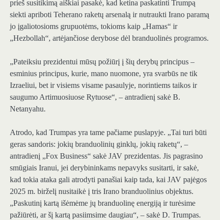
prieš susitikimą aiškiai pasakė, kad ketina paskatinti Trumpą
siekti apriboti Teherano raketų arsenalą ir nutraukti Irano paramą
jo įgaliotosioms grupuotėms, tokioms kaip „Hamas“ ir
„Hezbollah“, artėjančiose derybose dėl branduolinės programos.
„Pateiksiu prezidentui mūsų požiūrį į šių derybų principus –
esminius principus, kurie, mano nuomone, yra svarbūs ne tik
Izraeliui, bet ir visiems visame pasaulyje, norintiems taikos ir
saugumo Artimuosiuose Rytuose“, – antradienį sakė B.
Netanyahu.
Atrodo, kad Trumpas yra tame pačiame puslapyje. „Tai turi būti
geras sandoris: jokių branduolinių ginklų, jokių raketų“, –
antradienį „Fox Business“ sakė JAV prezidentas. Jis pagrasino
smūgiais Iranui, jei derybininkams nepavyks susitarti, ir sakė,
kad tokia ataka gali atrodyti panašiai kaip tada, kai JAV pajėgos
2025 m. birželį nusitaikė į tris Irano branduolinius objektus.
„Paskutinį kartą išėmėme jų branduolinę energiją ir turėsime
pažiūrėti, ar šį kartą pasiimsime daugiau“, – sakė D. Trumpas.