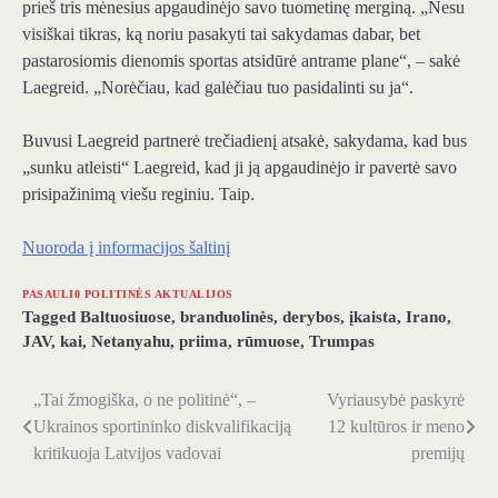
prieš tris mėnesius apgaudinėjo savo tuometinę merginą. „Nesu
visiškai tikras, ką noriu pasakyti tai sakydamas dabar, bet
pastarosiomis dienomis sportas atsidūrė antrame plane“, – sakė
Laegreid. „Norėčiau, kad galėčiau tuo pasidalinti su ja“.
Buvusi Laegreid partnerė trečiadienį atsakė, sakydama, kad bus
„sunku atleisti“ Laegreid, kad ji ją apgaudinėjo ir pavertė savo
prisipažinimą viešu reginiu. Taip.
Nuoroda į informacijos šaltinį
PASAULI0 POLITINĖS AKTUALIJOS
Tagged
Baltuosiuose
,
branduolinės
,
derybos
,
įkaista
,
Irano
,
JAV
,
kai
,
Netanyahu
,
priima
,
rūmuose
,
Trumpas
„Tai žmogiška, o ne politinė“, –
Vyriausybė paskyrė
Navigacija
Ukrainos sportininko diskvalifikaciją
12 kultūros ir meno
tarp
kritikuoja Latvijos vadovai
premijų
įrašų