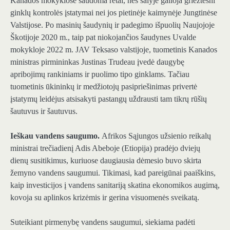
Kanados mokyklose šaudoma retai, nes šalyje galioja griežtesni
ginklų kontrolės įstatymai nei jos pietinėje kaimynėje Jungtinėse
Valstijose. Po masinių šaudynių ir padegimo išpuolių Naujojoje
Škotijoje 2020 m., taip pat niokojančios šaudynes Uvalde
mokykloje 2022 m. JAV Teksaso valstijoje, tuometinis Kanados
ministras pirmininkas Justinas Trudeau įvedė daugybę
apribojimų rankiniams ir puolimo tipo ginklams. Tačiau
tuometinis ūkininkų ir medžiotojų pasipriešinimas privertė
įstatymų leidėjus atsisakyti pastangų uždrausti tam tikrų rūšių
šautuvus ir šautuvus.
Ieškau vandens saugumo.
Afrikos Sąjungos užsienio reikalų
ministrai trečiadienį Adis Abeboje (Etiopija) pradėjo dviejų
dienų susitikimus, kuriuose daugiausia dėmesio buvo skirta
žemyno vandens saugumui. Tikimasi, kad pareigūnai paaiškins,
kaip investicijos į vandens sanitariją skatina ekonomikos augimą,
kovoja su aplinkos krizėmis ir gerina visuomenės sveikatą.
Suteikiant pirmenybę vandens saugumui, siekiama padėti