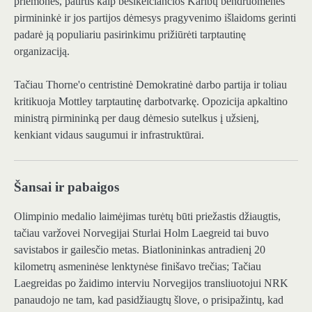
priemones, patirtis kaip besikeičiančios Karibų bendruomenės
pirmininkė ir jos partijos dėmesys pragyvenimo išlaidoms gerinti
padarė ją populiariu pasirinkimu prižiūrėti tarptautinę
organizaciją.
Tačiau Thorne'o centristinė Demokratinė darbo partija ir toliau
kritikuoja Mottley tarptautinę darbotvarkę. Opozicija apkaltino
ministrą pirmininką per daug dėmesio sutelkus į užsienį,
kenkiant vidaus saugumui ir infrastruktūrai.
Šansai ir pabaigos
Olimpinio medalio laimėjimas turėtų būti priežastis džiaugtis,
tačiau varžovei Norvegijai Sturlai Holm Laegreid tai buvo
savistabos ir gailesčio metas. Biatlonininkas antradienį 20
kilometrų asmeninėse lenktynėse finišavo trečias; Tačiau
Laegreidas po žaidimo interviu Norvegijos transliuotojui NRK
panaudojo ne tam, kad pasidžiaugtų šlove, o prisipažintų, kad