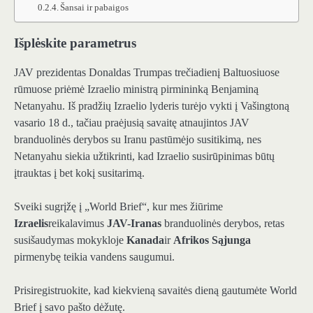
Šansai ir pabaigos
Išplėskite parametrus
JAV prezidentas Donaldas Trumpas trečiadienį Baltuosiuose
rūmuose priėmė Izraelio ministrą pirmininką Benjaminą
Netanyahu. Iš pradžių Izraelio lyderis turėjo vykti į Vašingtoną
vasario 18 d., tačiau praėjusią savaitę atnaujintos JAV
branduolinės derybos su Iranu pastūmėjo susitikimą, nes
Netanyahu siekia užtikrinti, kad Izraelio susirūpinimas būtų
įtrauktas į bet kokį susitarimą.
Sveiki sugrįžę į „World Brief“, kur mes žiūrime
Izraelis
reikalavimus
JAV-Iranas
branduolinės derybos, retas
susišaudymas mokykloje
Kanada
ir
Afrikos Sąjunga
pirmenybę teikia vandens saugumui.
Prisiregistruokite, kad kiekvieną savaitės dieną gautumėte World
Brief į savo pašto dėžutę.