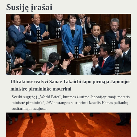
Susiję įrašai
Ultrakonservatyvi Sanae Takaichi tapo pirmąja Japonijos
ministre pirmininke moterimi
Sveiki sugrįžę į „World Brief“, kur mes žiūrime Japonijapirmoji moteris
ministrė pirmininkė, JAV pastangos sustiprinti Izraelis-Hamas paliaubų
susitarimą ir naujus…