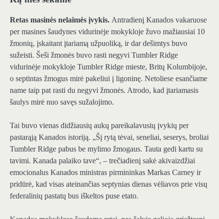
Retas masinės nelaimės įvykis.
Antradienį Kanados vakaruose
per masines šaudynes vidurinėje mokykloje žuvo mažiausiai 10
žmonių, įskaitant įtariamą užpuoliką, ir dar dešimtys buvo
sužeisti. Šeši žmonės buvo rasti negyvi Tumbler Ridge
vidurinėje mokykloje Tumbler Ridge mieste, Britų Kolumbijoje,
o septintas žmogus mirė pakeliui į ligoninę. Netoliese esančiame
name taip pat rasti du negyvi žmonės. Atrodo, kad įtariamasis
šaulys mirė nuo savęs sužalojimo.
Tai buvo vienas didžiausių aukų pareikalavusių įvykių per
pastarąją Kanados istoriją. „Šį rytą tėvai, seneliai, seserys, broliai
Tumbler Ridge pabus be mylimo žmogaus. Tauta gedi kartu su
tavimi. Kanada palaiko tave“, – trečiadienį sakė akivaizdžiai
emocionalus Kanados ministras pirmininkas Markas Carney ir
pridūrė, kad visas ateinančias septynias dienas vėliavos prie visų
federalinių pastatų bus iškeltos puse etato.