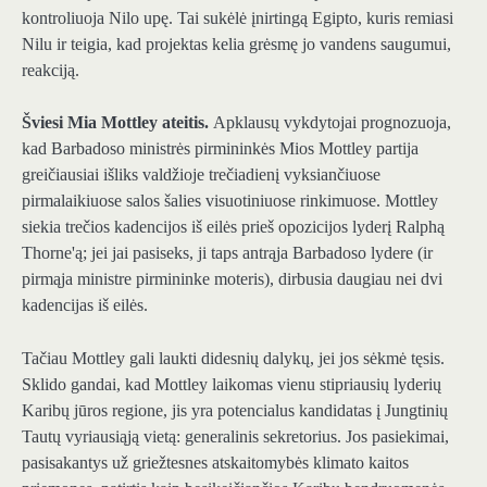
kontroliuoja Nilo upę. Tai sukėlė įnirtingą Egipto, kuris remiasi
Nilu ir teigia, kad projektas kelia grėsmę jo vandens saugumui,
reakciją.
Šviesi Mia Mottley ateitis.
Apklausų vykdytojai prognozuoja,
kad Barbadoso ministrės pirmininkės Mios Mottley partija
greičiausiai išliks valdžioje trečiadienį vyksiančiuose
pirmalaikiuose salos šalies visuotiniuose rinkimuose. Mottley
siekia trečios kadencijos iš eilės prieš opozicijos lyderį Ralphą
Thorne'ą; jei jai pasiseks, ji taps antrąja Barbadoso lydere (ir
pirmąja ministre pirmininke moteris), dirbusia daugiau nei dvi
kadencijas iš eilės.
Tačiau Mottley gali laukti didesnių dalykų, jei jos sėkmė tęsis.
Sklido gandai, kad Mottley laikomas vienu stipriausių lyderių
Karibų jūros regione, jis yra potencialus kandidatas į Jungtinių
Tautų vyriausiąją vietą: generalinis sekretorius. Jos pasiekimai,
pasisakantys už griežtesnes atskaitomybės klimato kaitos