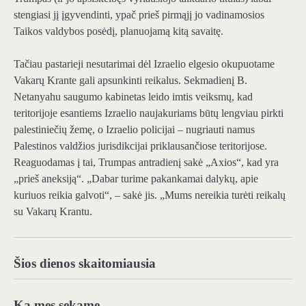
stengiasi jį įgyvendinti, ypač prieš pirmąjį jo vadinamosios
Taikos valdybos posėdį, planuojamą kitą savaitę.
Tačiau pastarieji nesutarimai dėl Izraelio elgesio okupuotame
Vakarų Krante gali apsunkinti reikalus. Sekmadienį B.
Netanyahu saugumo kabinetas leido imtis veiksmų, kad
teritorijoje esantiems Izraelio naujakuriams būtų lengviau pirkti
palestiniečių žemę, o Izraelio policijai – nugriauti namus
Palestinos valdžios jurisdikcijai priklausančiose teritorijose.
Reaguodamas į tai, Trumpas antradienį sakė „Axios“, kad yra
„prieš aneksiją“. „Dabar turime pakankamai dalykų, apie
kuriuos reikia galvoti“, – sakė jis. „Mums nereikia turėti reikalų
su Vakarų Krantu.
Šios dienos skaitomiausia
Ką mes sekame