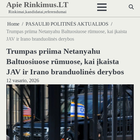
Apie Rinkimus.LT
Skip
to
Rinkimai,kandidatai,referendumai
content
Home
PASAULI0 POLITINĖS AKTUALIJOS
Trumpas priima Netanyahu Baltuosiuose rūmuose, kai įkaista
JAV ir Irano branduolinės derybos
Trumpas priima Netanyahu
Baltuosiuose rūmuose, kai įkaista
JAV ir Irano branduolinės derybos
12 vasario, 2026