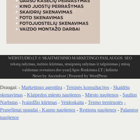
WEBSTUDIO.LT
© SKAITMENINIO MARKETINGO PASLAUGOS. SEO
tekstų rašymas, turinio kūrimas, straipsnių rašymas ir talpinimas į mūsų
valdomas svetaines.the-year]
Apie Rinkimus.LT
| Infinite
News by
Ascendoor
| Powered by
WordPress
.
Draugai: -
Marketingo agentūra
-
Teisinės konsultacijos
-
Skaidrių
skenavimas
-
Klaipedos miesto naujienos
-
Miesto naujienos
-
Saulius
Narbutas
-
Įvaizdžio kūrimas
-
Veidoskaita
-
Teniso treniruotės
-
Pranešimai spaudai -
Kauno naujienos
-
Regionų naujienos
-
Palangos
naujienos