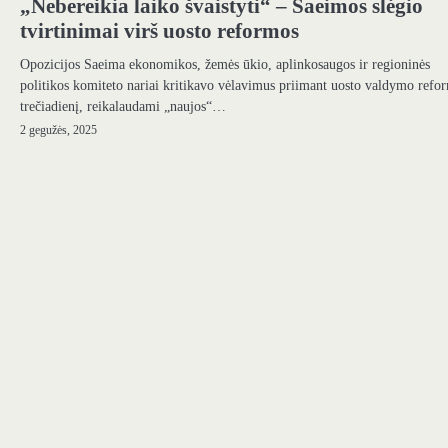
„Nebereikia laiko švaistyti“ – Saeimos slėgio
tvirtinimai virš uosto reformos
Opozicijos Saeima ekonomikos, žemės ūkio, aplinkosaugos ir regioninės
politikos komiteto nariai kritikavo vėlavimus priimant uosto valdymo refo
trečiadienį, reikalaudami „naujos“…
2 gegužės, 2025