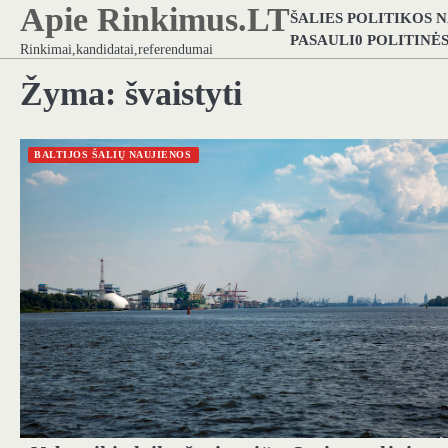
Apie Rinkimus.LT
Skip
ŠALIES POLITIKOS 
to
PASAULI0 POLITINĖ
Rinkimai,kandidatai,referendumai
content
Žyma:
švaistyti
BALTIJOS ŠALIŲ NAUJIENOS