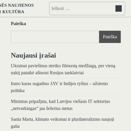
NĖS NAUJIENOS
Ieškoti:
IR KULTŪRA
Paieška
Paieška
Naujausi įrašai
Ukrainai paviešinus streiko filmuotą medžiagą, per vieną
naktį pataikė aštuoni Rusijos tanklaiviai
Irano karas sugadino JAV ir Indijos ryšius – užsienio
politika
Ministras pripažįsta, kad Latvijos viešasis IT sektorius
„netvarkingas“ jau šešerius metus
Santa Marta, klimato veiksmai ir plurilateralizmo naujoji
galia