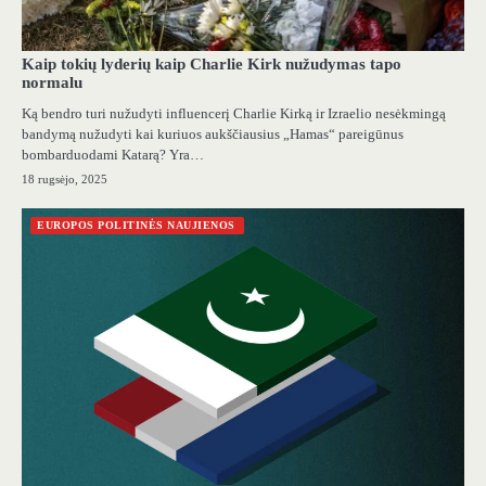
Kaip tokių lyderių kaip Charlie Kirk nužudymas tapo
normalu
Ką bendro turi nužudyti influencerį Charlie Kirką ir Izraelio nesėkmingą
bandymą nužudyti kai kuriuos aukščiausius „Hamas“ pareigūnus
bombarduodami Katarą? Yra…
18 rugsėjo, 2025
EUROPOS POLITINĖS NAUJIENOS