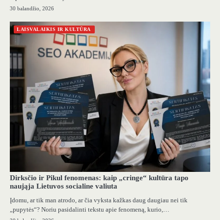
30 balandžio, 2026
LAISVALAIKIS IR KULTŪRA
Dirksčio ir Pikul fenomenas: kaip „cringe“ kultūra tapo
naująja Lietuvos socialine valiuta
Įdomu, ar tik man atrodo, ar čia vyksta kažkas daug daugiau nei tik
„pupytės“? Noriu pasidalinti tekstu apie fenomeną, kurio,…