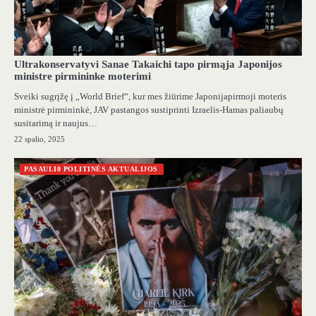
Ultrakonservatyvi Sanae Takaichi tapo pirmąja Japonijos
ministre pirmininke moterimi
Sveiki sugrįžę į „World Brief“, kur mes žiūrime Japonijapirmoji moteris
ministrė pirmininkė, JAV pastangos sustiprinti Izraelis-Hamas paliaubų
susitarimą ir naujus…
22 spalio, 2025
PASAULI0 POLITINĖS AKTUALIJOS