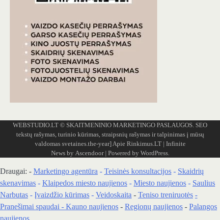
WEBSTUDIO.LT
© SKAITMENINIO MARKETINGO PASLAUGOS. SEO
tekstų rašymas, turinio kūrimas, straipsnių rašymas ir talpinimas į mūsų
valdomas svetaines.the-year]
Apie Rinkimus.LT
| Infinite
News by
Ascendoor
| Powered by
WordPress
.
Draugai: -
Marketingo agentūra
-
Teisinės konsultacijos
-
Skaidrių
skenavimas
-
Klaipedos miesto naujienos
-
Miesto naujienos
-
Saulius
Narbutas
-
Įvaizdžio kūrimas
-
Veidoskaita
-
Teniso treniruotės
-
Pranešimai spaudai -
Kauno naujienos
-
Regionų naujienos
-
Palangos
naujienos