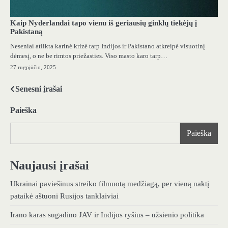
Kaip Nyderlandai tapo vienu iš geriausių ginklų tiekėjų į
Pakistaną
Neseniai atlikta karinė krizė tarp Indijos ir Pakistano atkreipė visuotinį
dėmesį, o ne be rimtos priežasties. Viso masto karo tarp…
27 rugpjūčio, 2025
Senesni įrašai
Navigacija
tarp
Paieška
įrašų
Paieška
Naujausi įrašai
Ukrainai paviešinus streiko filmuotą medžiagą, per vieną naktį
pataikė aštuoni Rusijos tanklaiviai
Irano karas sugadino JAV ir Indijos ryšius – užsienio politika