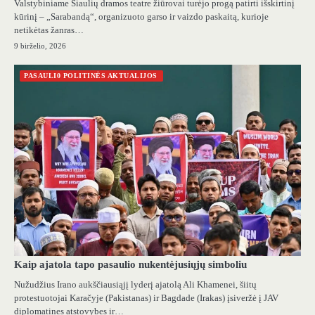
Valstybiniame Šiaulių dramos teatre žiūrovai turėjo progą patirti išskirtinį
kūrinį – „Sarabandą“, organizuoto garso ir vaizdo paskaitą, kurioje
netikėtas žanras…
9 birželio, 2026
PASAULI0 POLITINĖS AKTUALIJOS
Kaip ajatola tapo pasaulio nukentėjusiųjų simboliu
Nužudžius Irano aukščiausiąjį lyderį ajatolą Ali Khamenei, šiitų
protestuotojai Karačyje (Pakistanas) ir Bagdade (Irakas) įsiveržė į JAV
diplomatines atstovybes ir…