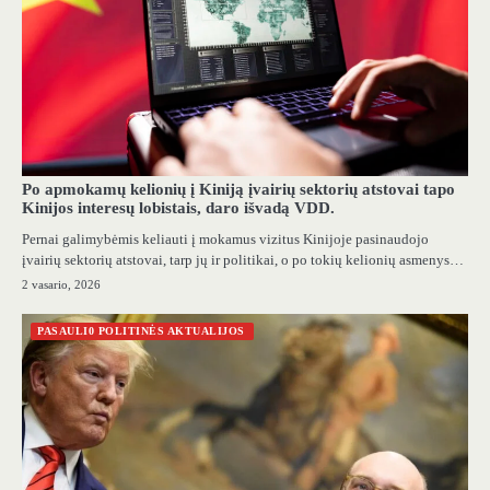
Po apmokamų kelionių į Kiniją įvairių sektorių atstovai tapo
Kinijos interesų lobistais, daro išvadą VDD.
Pernai galimybėmis keliauti į mokamus vizitus Kinijoje pasinaudojo
įvairių sektorių atstovai, tarp jų ir politikai, o po tokių kelionių asmenys…
2 vasario, 2026
PASAULI0 POLITINĖS AKTUALIJOS