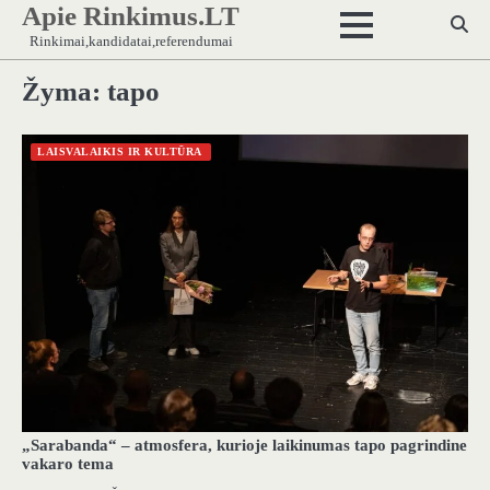
Apie Rinkimus.LT
Skip
to
Rinkimai,kandidatai,referendumai
content
Žyma:
tapo
LAISVALAIKIS IR KULTŪRA
„Sarabanda“ – atmosfera, kurioje laikinumas tapo pagrindine
vakaro tema