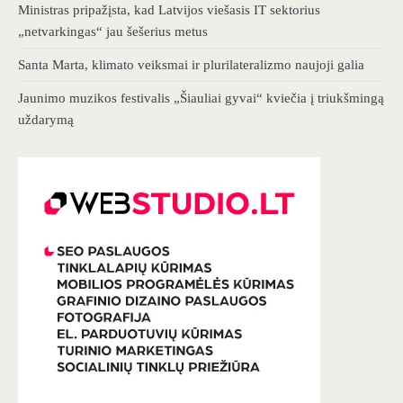
Ministras pripažįsta, kad Latvijos viešasis IT sektorius
„netvarkingas“ jau šešerius metus
Santa Marta, klimato veiksmai ir plurilateralizmo naujoji galia
Jaunimo muzikos festivalis „Šiauliai gyvai“ kviečia į triukšmingą
uždarymą