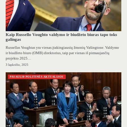
Kaip Russello Voughto valdymo ir biudžeto biuras tapo toks
galingas
Russellas Voughtas yra vienas įtakingiausių žmonių Vašingtone. Valdymo
ir biudžeto biuro (OMB) direktorius, taip pat vienas iš pirmaujančių
projekto 2025…
3 lapkričio, 2025
PASAULI0 POLITINĖS AKTUALIJOS