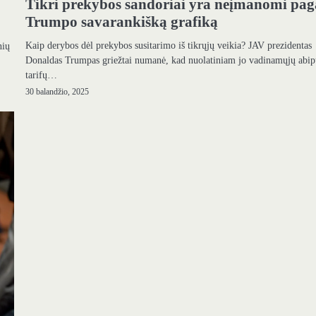
Tikri prekybos sandoriai yra neįmanomi pag
Trumpo savarankišką grafiką
Kaip derybos dėl prekybos susitarimo iš tikrųjų veikia? JAV prezidentas
nių
Donaldas Trumpas griežtai numanė, kad nuolatiniam jo vadinamųjų abip
tarifų…
30 balandžio, 2025