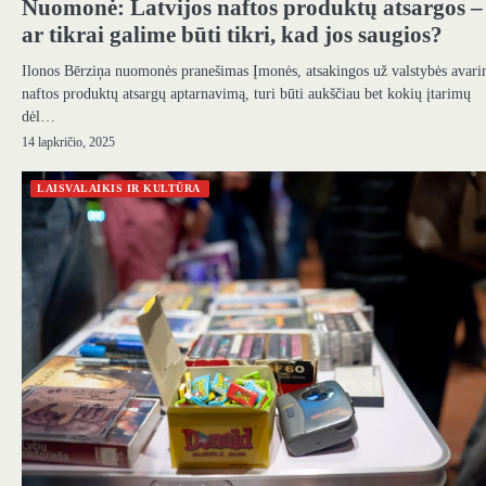
Nuomonė: Latvijos naftos produktų atsargos –
ar tikrai galime būti tikri, kad jos saugios?
Ilonos Bērziņa nuomonės pranešimas Įmonės, atsakingos už valstybės avari
naftos produktų atsargų aptarnavimą, turi būti aukščiau bet kokių įtarimų
dėl…
14 lapkričio, 2025
LAISVALAIKIS IR KULTŪRA