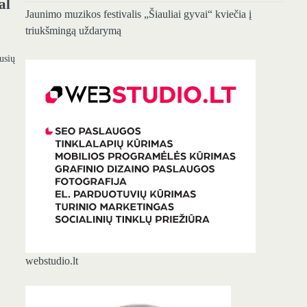
al
Jaunimo muzikos festivalis „Šiauliai gyvai“ kviečia į
triukšmingą uždarymą
usių
webstudio.lt