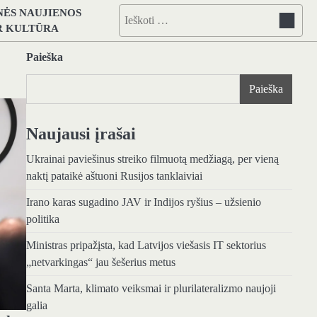
NĖS NAUJIENOS
Ieškoti:
IR KULTŪRA
Paieška
Paieška
Naujausi įrašai
Ukrainai paviešinus streiko filmuotą medžiagą, per vieną
naktį pataikė aštuoni Rusijos tanklaiviai
Irano karas sugadino JAV ir Indijos ryšius – užsienio
politika
Ministras pripažįsta, kad Latvijos viešasis IT sektorius
„netvarkingas“ jau šešerius metus
Santa Marta, klimato veiksmai ir plurilateralizmo naujoji
galia