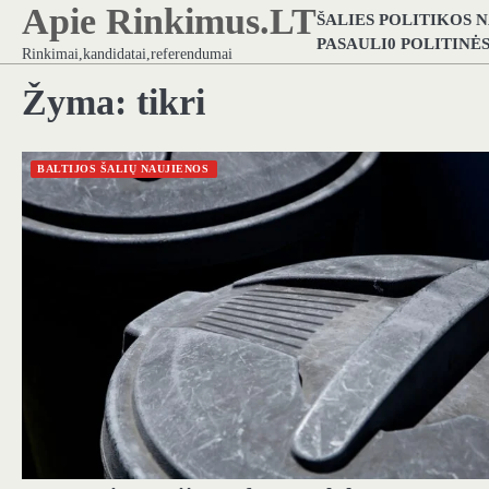
Apie Rinkimus.LT
Skip
ŠALIES POLITIKOS 
to
PASAULI0 POLITINĖ
Rinkimai,kandidatai,referendumai
content
Žyma:
tikri
BALTIJOS ŠALIŲ NAUJIENOS