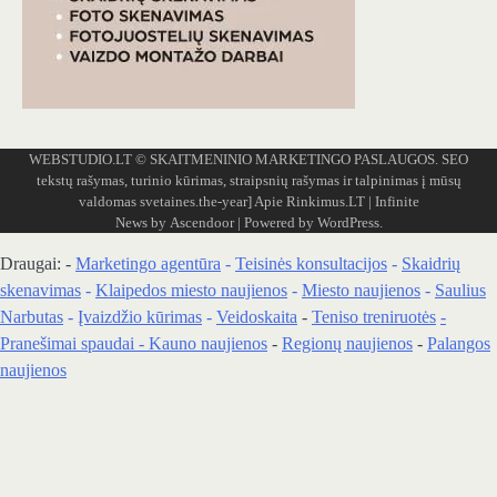
WEBSTUDIO.LT
© SKAITMENINIO MARKETINGO PASLAUGOS. SEO
tekstų rašymas, turinio kūrimas, straipsnių rašymas ir talpinimas į mūsų
valdomas svetaines.the-year]
Apie Rinkimus.LT
| Infinite
News by
Ascendoor
| Powered by
WordPress
.
Draugai: -
Marketingo agentūra
-
Teisinės konsultacijos
-
Skaidrių
skenavimas
-
Klaipedos miesto naujienos
-
Miesto naujienos
-
Saulius
Narbutas
-
Įvaizdžio kūrimas
-
Veidoskaita
-
Teniso treniruotės
-
Pranešimai spaudai -
Kauno naujienos
-
Regionų naujienos
-
Palangos
naujienos