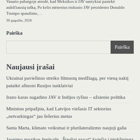
Vasario pabaigoje atrodė, kad Meksikos ir JAV santykiai pasiekė
aukščiausią tašką. Po kelis mėnesius trukusio JAV prezidento Donaldo
Trumpo spaudimo,…
30 gegužės, 2026
Paieška
Paieška
Naujausi įrašai
Ukrainai paviešinus streiko filmuotą medžiagą, per vieną naktį
pataikė aštuoni Rusijos tanklaiviai
Irano karas sugadino JAV ir Indijos ryšius – užsienio politika
Ministras pripažįsta, kad Latvijos viešasis IT sektorius
„netvarkingas“ jau šešerius metus
Santa Marta, klimato veiksmai ir plurilateralizmo naujoji galia
Jaunimo muzikos festivalis „Šiauliai gyvai“ kviečia į triukšmingą