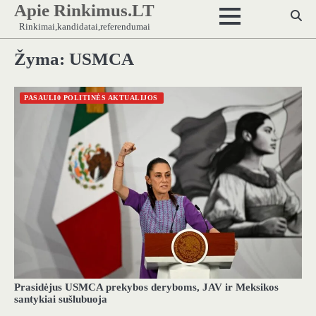
Apie Rinkimus.LT
Skip
to
Rinkimai,kandidatai,referendumai
content
Žyma:
USMCA
PASAULI0 POLITINĖS AKTUALIJOS
Prasidėjus USMCA prekybos deryboms, JAV ir Meksikos
santykiai sušlubuoja