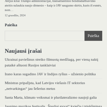
Atėjus kitai Trumpo administracijai, transatlantinio bendradarbiavimo
ateitis sulaukia naujo dėmesio – kaip ir JAV saugumo skėtis, kuris iš esmės,
nors…
12 gruodžio, 2024
Paieška
Paieška
Naujausi įrašai
Ukrainai paviešinus streiko filmuotą medžiagą, per vieną naktį
pataikė aštuoni Rusijos tanklaiviai
Irano karas sugadino JAV ir Indijos ryšius – užsienio politika
Ministras pripažįsta, kad Latvijos viešasis IT sektorius
„netvarkingas“ jau šešerius metus
Santa Marta, klimato veiksmai ir plurilateralizmo naujoji galia
Jaunimo muzikos festivalis „Šiauliai gyvai“ kviečia į triukšmingą