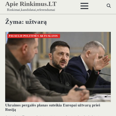
Apie Rinkimus.LT
Skip
to
Rinkimai,kandidatai,referendumai
content
Žyma:
užtvarą
PASAULI0 POLITINĖS AKTUALIJOS
Ukrainos pergalės planas suteikia Europai užtvarą prieš
Rusiją