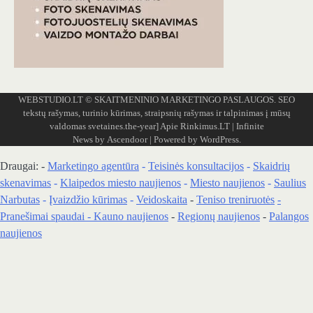
WEBSTUDIO.LT
© SKAITMENINIO MARKETINGO PASLAUGOS. SEO
tekstų rašymas, turinio kūrimas, straipsnių rašymas ir talpinimas į mūsų
valdomas svetaines.the-year]
Apie Rinkimus.LT
| Infinite
News by
Ascendoor
| Powered by
WordPress
.
Draugai: -
Marketingo agentūra
-
Teisinės konsultacijos
-
Skaidrių
skenavimas
-
Klaipedos miesto naujienos
-
Miesto naujienos
-
Saulius
Narbutas
-
Įvaizdžio kūrimas
-
Veidoskaita
-
Teniso treniruotės
-
Pranešimai spaudai -
Kauno naujienos
-
Regionų naujienos
-
Palangos
naujienos