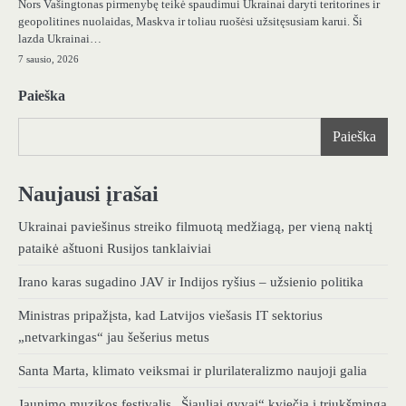
Nors Vašingtonas pirmenybę teikė spaudimui Ukrainai daryti teritorines ir
geopolitines nuolaidas, Maskva ir toliau ruošėsi užsitęsusiam karui. Ši
lazda Ukrainai…
7 sausio, 2026
Paieška
Paieška
Naujausi įrašai
Ukrainai paviešinus streiko filmuotą medžiagą, per vieną naktį
pataikė aštuoni Rusijos tanklaiviai
Irano karas sugadino JAV ir Indijos ryšius – užsienio politika
Ministras pripažįsta, kad Latvijos viešasis IT sektorius
„netvarkingas“ jau šešerius metus
Santa Marta, klimato veiksmai ir plurilateralizmo naujoji galia
Jaunimo muzikos festivalis „Šiauliai gyvai“ kviečia į triukšmingą