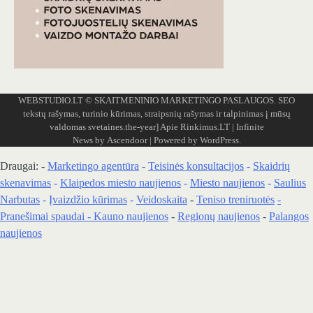
WEBSTUDIO.LT
© SKAITMENINIO MARKETINGO PASLAUGOS. SEO
tekstų rašymas, turinio kūrimas, straipsnių rašymas ir talpinimas į mūsų
valdomas svetaines.the-year]
Apie Rinkimus.LT
| Infinite
News by
Ascendoor
| Powered by
WordPress
.
Draugai: -
Marketingo agentūra
-
Teisinės konsultacijos
-
Skaidrių
skenavimas
-
Klaipedos miesto naujienos
-
Miesto naujienos
-
Saulius
Narbutas
-
Įvaizdžio kūrimas
-
Veidoskaita
-
Teniso treniruotės
-
Pranešimai spaudai -
Kauno naujienos
-
Regionų naujienos
-
Palangos
naujienos