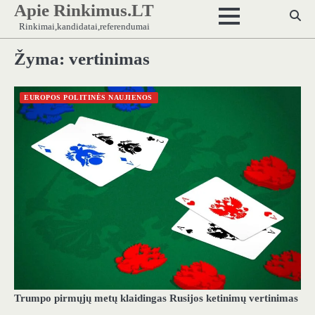
Apie Rinkimus.LT
Skip
to
Rinkimai,kandidatai,referendumai
content
Žyma:
vertinimas
EUROPOS POLITINĖS NAUJIENOS
Trumpo pirmųjų metų klaidingas Rusijos ketinimų vertinimas