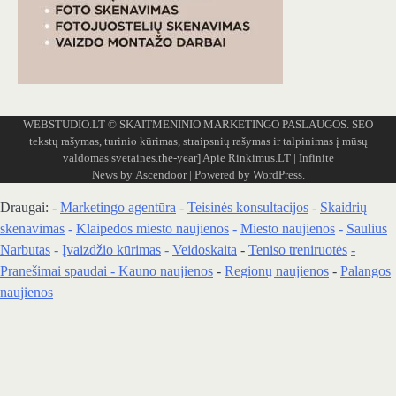
WEBSTUDIO.LT
© SKAITMENINIO MARKETINGO PASLAUGOS. SEO
tekstų rašymas, turinio kūrimas, straipsnių rašymas ir talpinimas į mūsų
valdomas svetaines.the-year]
Apie Rinkimus.LT
| Infinite
News by
Ascendoor
| Powered by
WordPress
.
Draugai: -
Marketingo agentūra
-
Teisinės konsultacijos
-
Skaidrių
skenavimas
-
Klaipedos miesto naujienos
-
Miesto naujienos
-
Saulius
Narbutas
-
Įvaizdžio kūrimas
-
Veidoskaita
-
Teniso treniruotės
-
Pranešimai spaudai -
Kauno naujienos
-
Regionų naujienos
-
Palangos
naujienos