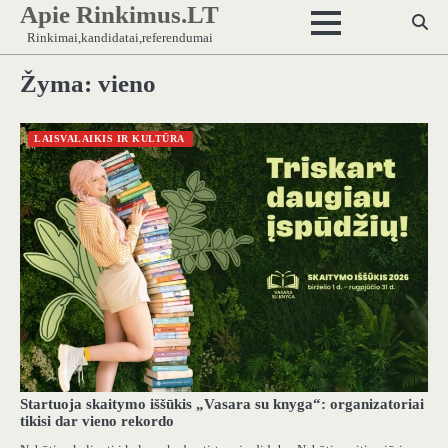
Apie Rinkimus.LT
Skip
to
Rinkimai,kandidatai,referendumai
content
Žyma:
vieno
LAISVALAIKIS IR KULTŪRA
Startuoja skaitymo iššūkis „Vasara su knyga“: organizatoriai
tikisi dar vieno rekordo