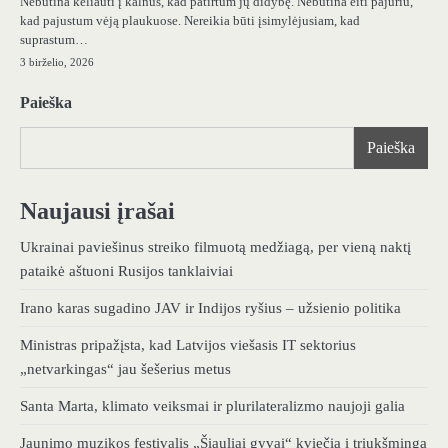
Nebūtina keliauti į kalnus, kad patirtum jų didybę. Nebūtina eiti pajūriu,
kad pajustum vėją plaukuose. Nereikia būti įsimylėjusiam, kad
suprastum…
3 birželio, 2026
Paieška
Paieška
Naujausi įrašai
Ukrainai paviešinus streiko filmuotą medžiagą, per vieną naktį
pataikė aštuoni Rusijos tanklaiviai
Irano karas sugadino JAV ir Indijos ryšius – užsienio politika
Ministras pripažįsta, kad Latvijos viešasis IT sektorius
„netvarkingas“ jau šešerius metus
Santa Marta, klimato veiksmai ir plurilateralizmo naujoji galia
Jaunimo muzikos festivalis „Šiauliai gyvai“ kviečia į triukšmingą