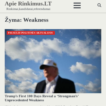
Apie Rinkimus.LT
Skip
to
Rinkimai,kandidatai,referendumai
content
Žyma:
Weakness
PASAULI0 POLITINĖS AKTUALIJOS
Trump’s First 100 Days Reveal a ‘Strongman’s’
Unprecedented Weakness