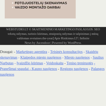
WEBSTUDIO.LT
© SKAITMENINIO MARKETINGO PASLAUGOS. SEO
tekstų rašymas, turinio kūrimas, straipsnių rašymas ir talpinimas į mūsų
valdomas svetaines.the-year]
Apie Rinkimus.LT
| Infinite
News by
Ascendoor
| Powered by
WordPress
.
Draugai: -
Marketingo agentūra
-
Teisinės konsultacijos
-
Skaidrių
skenavimas
-
Klaipedos miesto naujienos
-
Miesto naujienos
-
Saulius
Narbutas
-
Įvaizdžio kūrimas
-
Veidoskaita
-
Teniso treniruotės
-
Pranešimai spaudai -
Kauno naujienos
-
Regionų naujienos
-
Palangos
naujienos