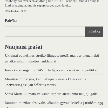
“Nobody has ever seen anything like it,” U.S. President Donald Trump is
fond of saying about his supercharged agenda of…
29 balandžio, 2025
Paieška
Paieška
Naujausi įrašai
Ukrainai paviešinus streiko filmuotą medžiagą, per vieną naktį
pataikė aštuoni Rusijos tanklaiviai
Irano karas sugadino JAV ir Indijos ryšius – užsienio politika
Ministras pripažįsta, kad Latvijos viešasis IT sektorius
„netvarkingas“ jau šešerius metus
Santa Marta, klimato veiksmai ir plurilateralizmo naujoji galia
Jaunimo muzikos festivalis „Šiauliai gyvai“ kviečia į triukšmingą