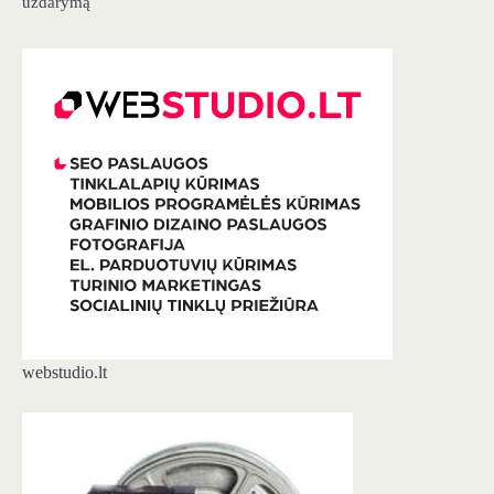
uždarymą
webstudio.lt