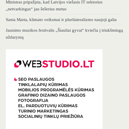
Ministras pripažįsta, kad Latvijos viešasis IT sektorius
„netvarkingas“ jau šešerius metus
Santa Marta, klimato veiksmai ir plurilateralizmo naujoji galia
Jaunimo muzikos festivalis „Šiauliai gyvai“ kviečia į triukšmingą
uždarymą