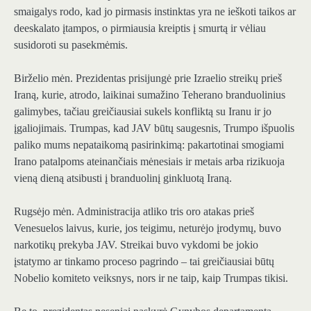
smaigalys rodo, kad jo pirmasis instinktas yra ne ieškoti taikos ar
deeskalato įtampos, o pirmiausia kreiptis į smurtą ir vėliau
susidoroti su pasekmėmis.
Birželio mėn. Prezidentas prisijungė prie Izraelio streikų prieš
Iraną, kurie, atrodo, laikinai sumažino Teherano branduolinius
galimybes, tačiau greičiausiai sukels konfliktą su Iranu ir jo
įgaliojimais. Trumpas, kad JAV būtų saugesnis, Trumpo išpuolis
paliko mums nepataikomą pasirinkimą: pakartotinai smogiami
Irano patalpoms ateinančiais mėnesiais ir metais arba rizikuoja
vieną dieną atsibusti į branduolinį ginkluotą Iraną.
Rugsėjo mėn. Administracija atliko tris oro atakas prieš
Venesuelos laivus, kurie, jos teigimu, neturėjo įrodymų, buvo
narkotikų prekyba JAV. Streikai buvo vykdomi be jokio
įstatymo ar tinkamo proceso pagrindo – tai greičiausiai būtų
Nobelio komiteto veiksnys, nors ir ne taip, kaip Trumpas tikisi.