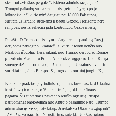
siekimui „visiškos pergalės“. Bideno administracija įteikė
Trumpui paliaubų susitarimą, kuris greitai subyrėjo po jo
laikrodžio, dėl kurio mirė daugiau nei 18 000 Palestinos,
sustiprėjus Izraelio streikams ir badui Gazoje. Horizonte nėra
ramybės, nes izraeliečiai juda kontroliuoti Gazos miestą.
Panašiai D.Trumpo atsisakymas daryti realų spaudimą Rusijai
deryboms pablogino ukrainiečius, kurie ir toliau kenčia nuo
Maskvos išpuolių. Tiesą sakant, nuo Trumpo derybų su Rusijos
prezidentu Vladimiru Putinu Ankoridže rugpjūčio 15 d., Rusija
surengė dešimtis oro atakų – žudo daugiau Ukrainos civilių ir
smarkiai sugadino Europos Sąjungos diplomatinį junginį Kije.
Nuo karo pradžios pagrindinis supratimas buvo tas, kad Ukraina
imsis kovų ir mirties, o Vakarai tiekė jį ginklais ir finansine
pagalba. Šis supratimas paskatino reikšmingiausią Rusijos
kariuomenės pablogėjimą nuo Antrojo pasaulinio karo. Trumpo
administracija viską matė kitaip. Ji reikalavo Ukrainos „grąžinti“
JAV už savo pagalbą dėl susitarimo, suteikiančio Vašingtono