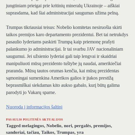
jungtiniam prieigai prie kritinių mineralų Ukrainoje – aiškiai
suprasdama, kad šiai administracijai saugumas užima pelną.
Trumpas tikriausiai teisus: Nobelio komitetas nesiruošia skirti
taikos premijos karo departamento prezidentui. Bet tai netrukdys
pasaulio lyderiams paskirti Trumpą kaip priemonę prašyti
palankumo jo administracijai. Ir tai svarbu JAV nacionaliniam
saugumui. Jei užsienio lyderiai gali taip lengvai ir skaidriai
manipuliuoti mūsų prezidento tuštybe jų naudai, amerikiečiai
praranda. Mūsų tautos orumas kenčia, kai mūsų prezidentas
sąmoningai sumenkina Amerikos galios ir įtakos prestižą
beprasmiškai siekdamas kito aukso gabalo, kurį būtų galima
parodyti jo Vakarų sparne.
Nuoroda į informacijos šaltinį
PASAULI0 POLITINĖS AKTUALIJOS
Tagged
melagingos
,
Nobelio
,
nori
,
pergalės
,
premijos
,
sandoriai
,
tačiau
,
Taikos
,
Trumpas
,
yra