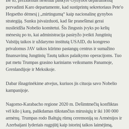
Be to, prezidentas neseniai paskyrė Gynybos departamentą
pervadinti Karo departamente, kad sustiprintų sekretoriaus Pete'o
Hegsetho dėmesį į „mirtingumą“ kaip nacionalinę gynybos
strategiją. Sunku įsivaizduoti, kad šie pranešimai gerai
nusileidžia Nobelio komitetui. Šis žingsnis įvyks po kelių
mėnesių po to, kai administracija pasiryžo įveikti Jungtinių
Valstijų taikos ir uždarymo institutą USAID, du kongreso
privalomus JAV taikos kūrimo pastangų centrus ir sumažino
finansavimą Jungtinių Tautų taikos palaikymo operacijoms. Tuo
pat metu Trumpas grasino kariniams veiksmams Panamoje,
Grenlandijoje ir Meksikoje.
Dabar išnagrinėkime atvejus, kuriuos jis cituoja savo Nobelio
kampanijoje.
Nagorno-Karabacho regione 2020 m. Dešimtmečių konfliktas
vėl kilo į karą, palikdamas tūkstančius mirusiųjų ir iki 100 000
armėnų. Trumpas rodo Baltųjų rūmų ceremoniją su Armėnijos ir
Azerbaijani lyderiais rugpjūtį kaip istorinį taikos laimėjimą,