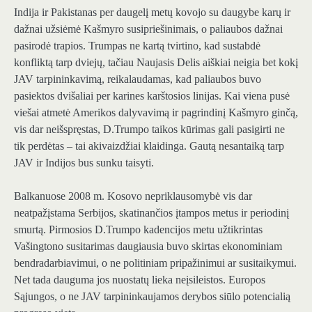
Indija ir Pakistanas per daugelį metų kovojo su daugybe karų ir
dažnai užsiėmė Kašmyro susipriešinimais, o paliaubos dažnai
pasirodė trapios. Trumpas ne kartą tvirtino, kad sustabdė
konfliktą tarp dviejų, tačiau Naujasis Delis aiškiai neigia bet kokį
JAV tarpininkavimą, reikalaudamas, kad paliaubos buvo
pasiektos dvišaliai per karines karštosios linijas. Kai viena pusė
viešai atmetė Amerikos dalyvavimą ir pagrindinį Kašmyro ginčą,
vis dar neišspręstas, D.Trumpo taikos kūrimas gali pasigirti ne
tik perdėtas – tai akivaizdžiai klaidinga. Gautą nesantaiką tarp
JAV ir Indijos bus sunku taisyti.
Balkanuose 2008 m. Kosovo nepriklausomybė vis dar
neatpažįstama Serbijos, skatinančios įtampos metus ir periodinį
smurtą. Pirmosios D.Trumpo kadencijos metu užtikrintas
Vašingtono susitarimas daugiausia buvo skirtas ekonominiam
bendradarbiavimui, o ne politiniam pripažinimui ar susitaikymui.
Net tada dauguma jos nuostatų lieka neįsileistos. Europos
Sąjungos, o ne JAV tarpininkaujamos derybos siūlo potencialią