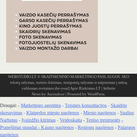
WEBSTUDIO.LT
© SKAITMENINIO MARKETINGO PASLAUGOS. SEO
tekstų rašymas, turinio kūrimas, straipsnių rašymas ir talpinimas į mūsų
valdomas svetaines.the-year]
Apie Rinkimus.LT
| Infinite
News by
Ascendoor
| Powered by
WordPress
.
Draugai: -
Marketingo agentūra
-
Teisinės konsultacijos
-
Skaidrių
skenavimas
-
Klaipedos miesto naujienos
-
Miesto naujienos
-
Saulius
Narbutas
-
Įvaizdžio kūrimas
-
Veidoskaita
-
Teniso treniruotės
-
Pranešimai spaudai -
Kauno naujienos
-
Regionų naujienos
-
Palangos
naujienos