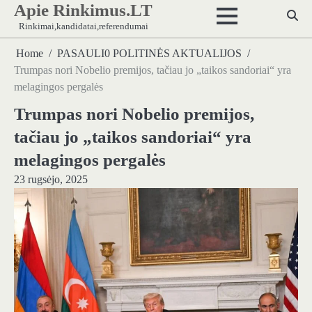
Apie Rinkimus.LT
Skip
to
Rinkimai,kandidatai,referendumai
content
Home
PASAULI0 POLITINĖS AKTUALIJOS
Trumpas nori Nobelio premijos, tačiau jo „taikos sandoriai“ yra
melagingos pergalės
Trumpas nori Nobelio premijos,
tačiau jo „taikos sandoriai“ yra
melagingos pergalės
23 rugsėjo, 2025