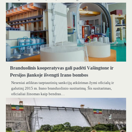
Branduolinis kooperatyvas gali padėti Vašingtone ir
Persijos įlankoje išvengti Irano bombos
Neseniai atliktas tarptautinių sankcijų atkūrimas žymi oficialų ir
galutinį 2015 m. Irano branduolinio susitarimą. Šis susitarimas,
oficialiai žinomas kaip bendras…