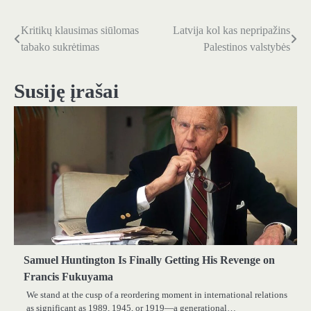
Kritikų klausimas siūlomas
Latvija kol kas nepripažins
Navigacija
tabako sukrėtimas
Palestinos valstybės
tarp
įrašų
Susiję įrašai
Samuel Huntington Is Finally Getting His Revenge on
Francis Fukuyama
We stand at the cusp of a reordering moment in international relations
as significant as 1989, 1945, or 1919—a generational…