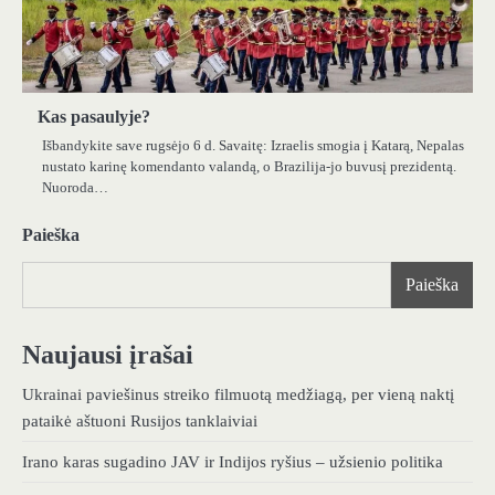
Kas pasaulyje?
Išbandykite save rugsėjo 6 d. Savaitę: Izraelis smogia į Katarą, Nepalas
nustato karinę komendanto valandą, o Brazilija-jo buvusį prezidentą.
Nuoroda…
Paieška
Paieška
Naujausi įrašai
Ukrainai paviešinus streiko filmuotą medžiagą, per vieną naktį
pataikė aštuoni Rusijos tanklaiviai
Irano karas sugadino JAV ir Indijos ryšius – užsienio politika