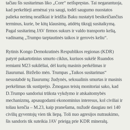
tačiau šis susitarimas liko „Core“ neišspręstas. Tai negarantuoja,
kad perkeltieji armėnai yra saugi, todėl saugumo nuostatos
palieka nerimą neaiškiai ir leidžia Baku nustatyti besikeičiančius
terminus, kurie, be kitų klausimų, atidėtų tikrąjį susitaikymą.
Pagal susitarimą JAV firmos sukurs ir valdo transporto kelią,
vadinamą „Trumpo tarptautinės taikos ir gerovės keliu“.
Rytinis Kongo Demokratinės Respublikos regionas (KDR)
patyrė pakartotinius smurto ciklus, kuriuos sukėlė Ruandos
remiami M23 sukilėliai, dėl kurių masinis perkėlimas ir
žiaurumai. Birželio mėn. Trumpas „Taikos susitarimas“
nesustabdė tų žiaurumų: žudynės, seksualinis smurtas ir masinis
perkėlimas tik sustiprėjo. Žmogaus teisių monitoriai sako, kad
D.Trumpo sandoriui trūksta vykdymo ir atskaitomybės
mechanizmų, apsaugodami ekonominius interesus, kol civiliai ir
toliau kenčia – M.23, kaip pranešama, nužudė daugiau nei 140
civilių gyventojų vien tik liepą. Toli nuo agresijos nutraukimo,
šis sandoris tik suteikia JAV prieigą prie KDR mineralų.