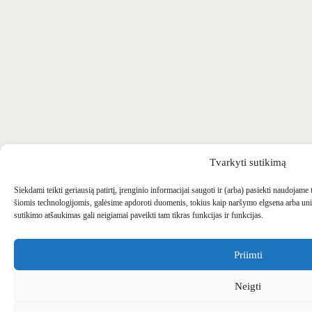
Tvarkyti sutikimą
Siekdami teikti geriausią patirtį, įrenginio informacijai saugoti ir (arba) pasiekti naudojame
šiomis technologijomis, galėsime apdoroti duomenis, tokius kaip naršymo elgsena arba uni
sutikimo atšaukimas gali neigiamai paveikti tam tikras funkcijas ir funkcijas.
Priimti
Neigti