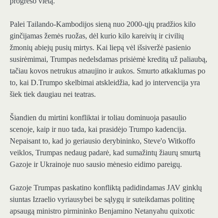
progreso vietą.
Palei Tailando-Kambodijos sieną nuo 2000-ųjų pradžios kilo
ginčijamas žemės ruožas, dėl kurio kilo kareivių ir civilių
žmonių abiejų pusių mirtys. Kai liepą vėl išsiveržė pasienio
susirėmimai, Trumpas nedelsdamas prisiėmė kreditą už paliaubą,
tačiau kovos netrukus atnaujino ir aukos. Smurto atkaklumas po
to, kai D.Trumpo skelbimai atskleidžia, kad jo intervencija yra
šiek tiek daugiau nei teatras.
Šiandien du mirtini konfliktai ir toliau dominuoja pasaulio
scenoje, kaip ir nuo tada, kai prasidėjo Trumpo kadencija.
Nepaisant to, kad jo geriausio derybininko, Steve'o Witkoffo
veiklos, Trumpas nedaug padarė, kad sumažintų žiaurų smurtą
Gazoje ir Ukrainoje nuo sausio mėnesio eidimo pareigų.
Gazoje Trumpas paskatino konfliktą padidindamas JAV ginklų
siuntas Izraelio vyriausybei be sąlygų ir suteikdamas politinę
apsaugą ministro pirmininko Benjamino Netanyahu quixotic