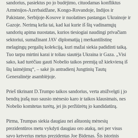
sandorius, pasiektus po jo budėjimo, cituodamas konfliktus
Armėnijos-Azerbaidžane, Kongo-Rovandoje, Indijos ir
Pakistane, Serbijoje-Kosove ir nuolatines pastangas Ukrainoje ir
Gazoje. Nerimą kelia tai, kad kai kurie iš šių vadinamųjų
sandorių apima nuostatas, kurios tiesiogiai naudingi privačiam
sektoriui, sumažinant JAV diplomatiją į merkantilistinę
melagingų pergalių kolekciją, kuri mažai siekia padidinti taiką.
Tuo tarpu mirtini karai ir toliau siautėja Ukraina ir Gaza. „Visi
sako, kad turėčiau gauti Nobelio taikos premiją už kiekvieną iš
šių laimėjimų“, – sakė jis antradienį Jungtinių Tautų
Generalinėje asamblėjoje.
Prieš tikrinant D.Trumpo taikos sandorius, verta atsižvelgti į jo
bendrą įrašą nuo sausio mėnesio karo ir taikos klausimais, nes
Nobelio komitetas turėtų, jei jis peržiūrėtų jo kandidatūrą.
Pirma, Trumpas siekia daugiau nei aštuonių mėnesių
prezidentūros metu vykdyti daugiau oro atakų, nei per visus
savo ketverius metus prezidentas Joe Bidenas. Šis istorinis