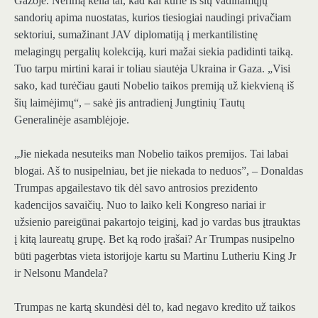
Gazoje. Nerimą kelia tai, kad kai kurie iš šių vadinamųjų
sandorių apima nuostatas, kurios tiesiogiai naudingi privačiam
sektoriui, sumažinant JAV diplomatiją į merkantilistinę
melagingų pergalių kolekciją, kuri mažai siekia padidinti taiką.
Tuo tarpu mirtini karai ir toliau siautėja Ukraina ir Gaza. „Visi
sako, kad turėčiau gauti Nobelio taikos premiją už kiekvieną iš
šių laimėjimų“, – sakė jis antradienį Jungtinių Tautų
Generalinėje asamblėjoje.
„Jie niekada nesuteiks man Nobelio taikos premijos. Tai labai
blogai. Aš to nusipelniau, bet jie niekada to neduos”, – Donaldas
Trumpas apgailestavo tik dėl savo antrosios prezidento
kadencijos savaičių. Nuo to laiko keli Kongreso nariai ir
užsienio pareigūnai pakartojo teiginį, kad jo vardas bus įtrauktas
į kitą laureatų grupę. Bet ką rodo įrašai? Ar Trumpas nusipelno
būti pagerbtas vieta istorijoje kartu su Martinu Lutheriu King Jr
ir Nelsonu Mandela?
Trumpas ne kartą skundėsi dėl to, kad negavo kredito už taikos