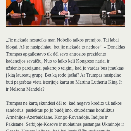
„Jie niekada nesuteiks man Nobelio taikos premijos. Tai labai
blogai. Aš to nusipelniau, bet jie niekada to neduos”, – Donaldas
Trumpas apgailestavo tik dėl savo antrosios prezidento
kadencijos savaičių. Nuo to laiko keli Kongreso nariai ir
užsienio pareigūnai pakartojo teiginį, kad jo vardas bus įtrauktas
į kitą laureatų grupę. Bet ką rodo įrašai? Ar Trumpas nusipelno
būti pagerbtas vieta istorijoje kartu su Martinu Lutheriu King Jr
ir Nelsonu Mandela?
Trumpas ne kartą skundėsi dėl to, kad negavo kredito už taikos
sandorius, pasiektus po jo budėjimo, cituodamas konfliktus
Armėnijos-Azerbaidžane, Kongo-Rovandoje, Indijos ir
Pakistane, Serbijoje-Kosove ir nuolatines pastangas Ukrainoje ir