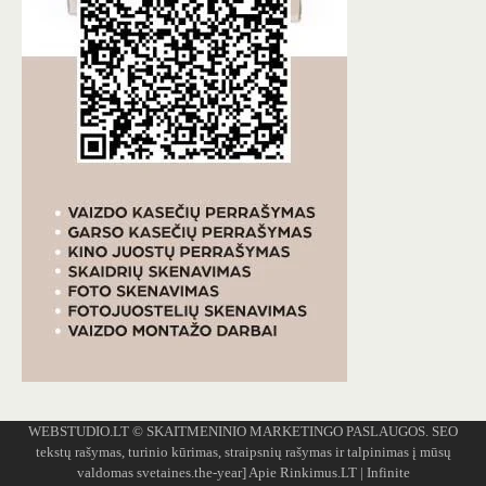
WEBSTUDIO.LT
© SKAITMENINIO MARKETINGO PASLAUGOS. SEO
tekstų rašymas, turinio kūrimas, straipsnių rašymas ir talpinimas į mūsų
valdomas svetaines.the-year]
Apie Rinkimus.LT
| Infinite