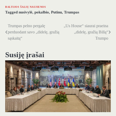
BALTIJOS ŠALIŲ NAUJIENOS
Tagged
nusivylė
,
pokalbio
,
Putinu
,
Trumpas
Trumpas pelno pergalę
„Us House“ siaurai praeina
Navigacija
perduodant savo „didelę, gražią
„didelę, gražią Billą“
tarp
sąskaitą“
Trumpo
įrašų
Susiję įrašai