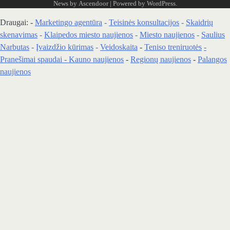
News by
Ascendoor
| Powered by
WordPress
.
Draugai: -
Marketingo agentūra
-
Teisinės konsultacijos
-
Skaidrių
skenavimas
-
Klaipedos miesto naujienos
-
Miesto naujienos
-
Saulius
Narbutas
-
Įvaizdžio kūrimas
-
Veidoskaita
-
Teniso treniruotės
-
Pranešimai spaudai -
Kauno naujienos
-
Regionų naujienos
-
Palangos
naujienos