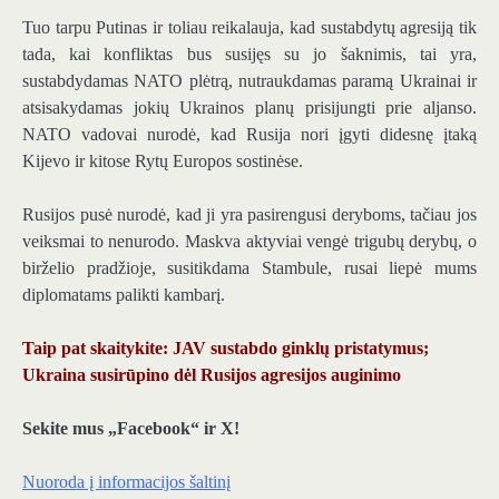
Tuo tarpu Putinas ir toliau reikalauja, kad sustabdytų agresiją tik
tada, kai konfliktas bus susijęs su jo šaknimis, tai yra,
sustabdydamas NATO plėtrą, nutraukdamas paramą Ukrainai ir
atsisakydamas jokių Ukrainos planų prisijungti prie aljanso.
NATO vadovai nurodė, kad Rusija nori įgyti didesnę įtaką
Kijevo ir kitose Rytų Europos sostinėse.
Rusijos pusė nurodė, kad ji yra pasirengusi deryboms, tačiau jos
veiksmai to nenurodo. Maskva aktyviai vengė trigubų derybų, o
birželio pradžioje, susitikdama Stambule, rusai liepė mums
diplomatams palikti kambarį.
Taip pat skaitykite: JAV sustabdo ginklų pristatymus;
Ukraina susirūpino dėl Rusijos agresijos auginimo
Sekite mus „Facebook“ ir X!
Nuoroda į informacijos šaltinį