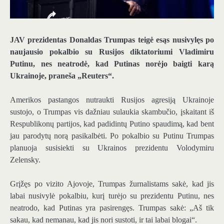
JAV prezidentas Donaldas Trumpas teigė esąs nusivylęs po
naujausio pokalbio su Rusijos diktatoriumi Vladimiru
Putinu, nes neatrodė, kad Putinas norėjo baigti karą
Ukrainoje, praneša „Reuters“.
Amerikos pastangos nutraukti Rusijos agresiją Ukrainoje
sustojo, o Trumpas vis dažniau sulaukia skambučio, įskaitant iš
Respublikonų partijos, kad padidintų Putino spaudimą, kad bent
jau parodytų norą pasikalbėti. Po pokalbio su Putinu Trumpas
planuoja susisiekti su Ukrainos prezidentu Volodymiru
Zelensky.
Grįžęs po vizito Ajovoje, Trumpas žurnalistams sakė, kad jis
labai nusivylė pokalbiu, kurį turėjo su prezidentu Putinu, nes
neatrodo, kad Putinas yra pasirengęs. Trumpas sakė: „Aš tik
sakau, kad nemanau, kad jis nori sustoti, ir tai labai blogai“.