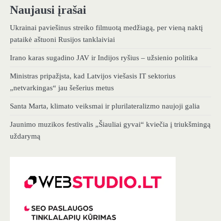
Naujausi įrašai
Ukrainai paviešinus streiko filmuotą medžiagą, per vieną naktį
pataikė aštuoni Rusijos tanklaiviai
Irano karas sugadino JAV ir Indijos ryšius – užsienio politika
Ministras pripažįsta, kad Latvijos viešasis IT sektorius
„netvarkingas“ jau šešerius metus
Santa Marta, klimato veiksmai ir plurilateralizmo naujoji galia
Jaunimo muzikos festivalis „Šiauliai gyvai“ kviečia į triukšmingą
uždarymą