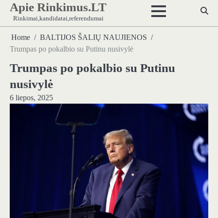
Apie Rinkimus.LT
Skip
to
Rinkimai,kandidatai,referendumai
content
Home
BALTIJOS ŠALIŲ NAUJIENOS
Trumpas po pokalbio su Putinu nusivylė
Trumpas po pokalbio su Putinu
nusivylė
6 liepos, 2025