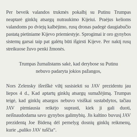
Per beveik valandos trukmės pokalbį su Putinu Trumpas
neaptarė ginklų atsargų nutraukimo Kijeiui. Praėjus kelioms
valandoms po dviejų kalbėjimo, rusų dronas padegė daugiabučio
pastatą pietiniame Kijevo priemiestyje. Sprogimai ir oro gynybos
sistemų garsai taip pat galėtų būti išgirsti Kijeve. Per naktį rusų
streikuose žuvo penki žmonės.
Trumpas žurnalistams sakė, kad derybose su Putinu
nebuvo padaryta jokios pažangos,
Nors Zelensky išreiškė viltį susisiekti su JAV prezidentu jau
liepos 4 d., Kad aptartų ginklų atsargų sumažėjimą. Trumpas
teigė, kad ginklų atsargos nebuvo visiškai sustabdytos, tačiau
JAV pirmiausia reikėjo suprasti, kiek ji gali duoti,
neišnaudodama savo gynybos galimybių. Jis kaltino buvusį JAV
prezidentą Joe Bideną dėl pernelyg dosnių ginklų reikmenų,
kurie „paliko JAV tuščia“.