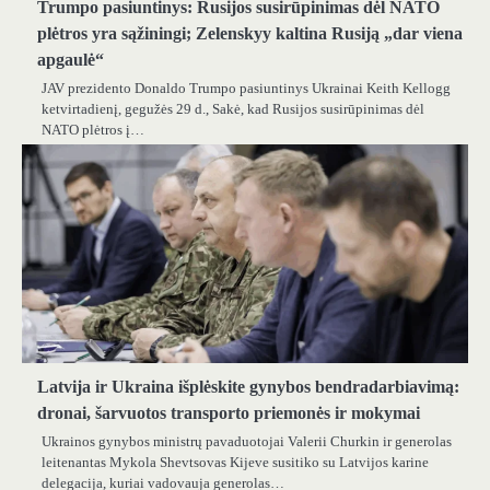
Trumpo pasiuntinys: Rusijos susirūpinimas dėl NATO
plėtros yra sąžiningi; Zelenskyy kaltina Rusiją „dar viena
apgaulė“
JAV prezidento Donaldo Trumpo pasiuntinys Ukrainai Keith Kellogg
ketvirtadienį, gegužės 29 d., Sakė, kad Rusijos susirūpinimas dėl
NATO plėtros į…
Latvija ir Ukraina išplėskite gynybos bendradarbiavimą:
dronai, šarvuotos transporto priemonės ir mokymai
Ukrainos gynybos ministrų pavaduotojai Valerii Churkin ir generolas
leitenantas Mykola Shevtsovas Kijeve susitiko su Latvijos karine
delegacija, kuriai vadovauja generolas…