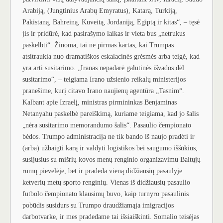
Arabiją, (Jungtinius Arabų Emyratus), Katarą, Turkiją,
Pakistaną, Bahreiną, Kuveitą, Jordaniją, Egiptą ir kitas“, – tęsė
jis ir pridūrė, kad pasirašymo laikas ir vieta bus „netrukus
paskelbti“. Žinoma, tai ne pirmas kartas, kai Trumpas
atsitraukia nuo dramatiškos eskalacinės grėsmės arba teigė, kad
yra arti susitarimo. „Iranas nepadarė galutinės išvados dėl
susitarimo“, – teigiama Irano užsienio reikalų ministerijos
pranešime, kurį citavo Irano naujienų agentūra „Tasnim“.
Kalbant apie Izraelį, ministras pirmininkas Benjaminas
Netanyahu paskelbė pareiškimą, kuriame teigiama, kad jo šalis
„nėra susitarimo memorandumo šalis“. Pasaulio čempionato
bėdos. Trumpo administracija ne tik bando iš naujo pradėti ir
(arba) užbaigti karą ir valdyti logistikos bei saugumo iššūkius,
susijusius su mišrių kovos menų renginio organizavimu Baltųjų
rūmų pievelėje, bet ir pradeda vieną didžiausių pasaulyje
ketverių metų sporto renginių. Vienas iš didžiausių pasaulio
futbolo čempionato klausimų buvo, kaip turnyro pasaulinis
pobūdis susidurs su Trumpo draudžiamąja imigracijos
darbotvarke, ir mes pradedame tai išsiaiškinti. Somalio teisėjas