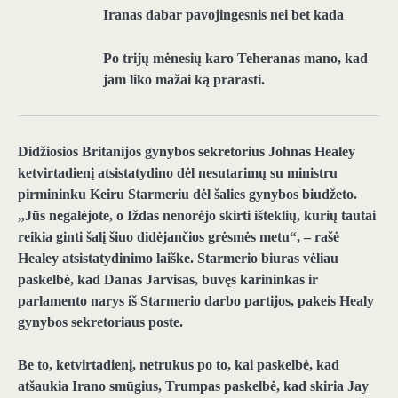
Iranas dabar pavojingesnis nei bet kada
Po trijų mėnesių karo Teheranas mano, kad
jam liko mažai ką prarasti.
Didžiosios Britanijos gynybos sekretorius Johnas Healey
ketvirtadienį atsistatydino dėl nesutarimų su ministru
pirmininku Keiru Starmeriu dėl šalies gynybos biudžeto.
„Jūs negalėjote, o Iždas nenorėjo skirti išteklių, kurių tautai
reikia ginti šalį šiuo didėjančios grėsmės metu“, – rašė
Healey atsistatydinimo laiške. Starmerio biuras vėliau
paskelbė, kad Danas Jarvisas, buvęs karininkas ir
parlamento narys iš Starmerio darbo partijos, pakeis Healy
gynybos sekretoriaus poste.
Be to, ketvirtadienį, netrukus po to, kai paskelbė, kad
atšaukia Irano smūgius, Trumpas paskelbė, kad skiria Jay