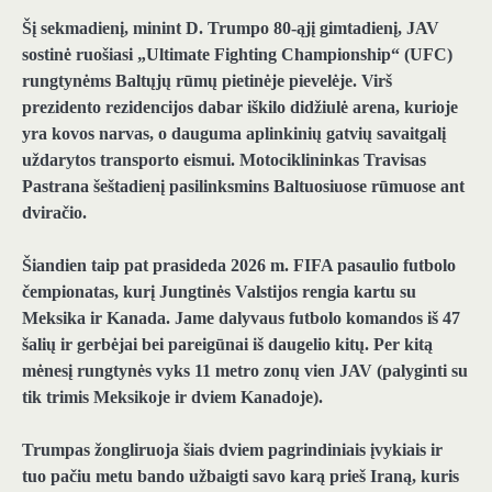
Šį sekmadienį, minint D. Trumpo 80-ąjį gimtadienį, JAV
sostinė ruošiasi „Ultimate Fighting Championship“ (UFC)
rungtynėms Baltųjų rūmų pietinėje pievelėje. Virš
prezidento rezidencijos dabar iškilo didžiulė arena, kurioje
yra kovos narvas, o dauguma aplinkinių gatvių savaitgalį
uždarytos transporto eismui. Motociklininkas Travisas
Pastrana šeštadienį pasilinksmins Baltuosiuose rūmuose ant
dviračio.
Šiandien taip pat prasideda 2026 m. FIFA pasaulio futbolo
čempionatas, kurį Jungtinės Valstijos rengia kartu su
Meksika ir Kanada. Jame dalyvaus futbolo komandos iš 47
šalių ir gerbėjai bei pareigūnai iš daugelio kitų. Per kitą
mėnesį rungtynės vyks 11 metro zonų vien JAV (palyginti su
tik trimis Meksikoje ir dviem Kanadoje).
Trumpas žongliruoja šiais dviem pagrindiniais įvykiais ir
tuo pačiu metu bando užbaigti savo karą prieš Iraną, kuris