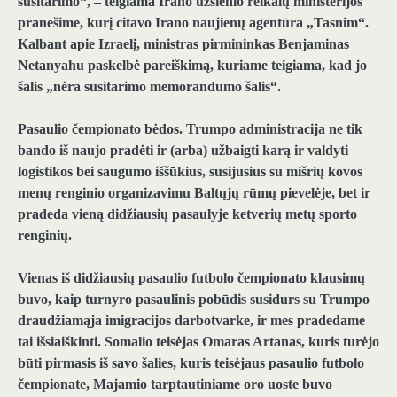
susitarimo“, – teigiama Irano užsienio reikalų ministerijos
pranešime, kurį citavo Irano naujienų agentūra „Tasnim“.
Kalbant apie Izraelį, ministras pirmininkas Benjaminas
Netanyahu paskelbė pareiškimą, kuriame teigiama, kad jo
šalis „nėra susitarimo memorandumo šalis“.
Pasaulio čempionato bėdos.
Trumpo administracija ne tik
bando iš naujo pradėti ir (arba) užbaigti karą ir valdyti
logistikos bei saugumo iššūkius, susijusius su mišrių kovos
menų renginio organizavimu Baltųjų rūmų pievelėje, bet ir
pradeda vieną didžiausių pasaulyje ketverių metų sporto
renginių.
Vienas iš didžiausių pasaulio futbolo čempionato klausimų
buvo, kaip turnyro pasaulinis pobūdis susidurs su Trumpo
draudžiamąja imigracijos darbotvarke, ir mes pradedame
tai išsiaiškinti. Somalio teisėjas Omaras Artanas, kuris turėjo
būti pirmasis iš savo šalies, kuris teisėjaus pasaulio futbolo
čempionate, Majamio tarptautiniame oro uoste buvo