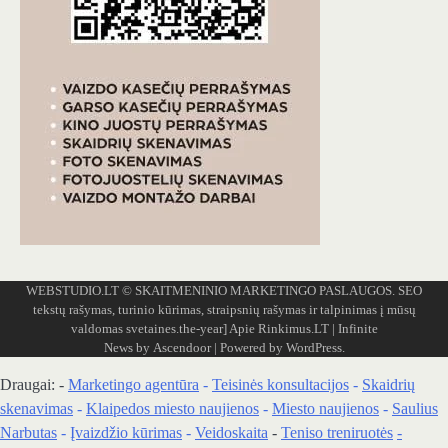
WEBSTUDIO.LT
© SKAITMENINIO MARKETINGO PASLAUGOS. SEO
tekstų rašymas, turinio kūrimas, straipsnių rašymas ir talpinimas į mūsų
valdomas svetaines.the-year]
Apie Rinkimus.LT
| Infinite
News by
Ascendoor
| Powered by
WordPress
.
Draugai: -
Marketingo agentūra
-
Teisinės konsultacijos
-
Skaidrių
skenavimas
-
Klaipedos miesto naujienos
-
Miesto naujienos
-
Saulius
Narbutas
-
Įvaizdžio kūrimas
-
Veidoskaita
-
Teniso treniruotės
-