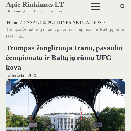
Apie Rinkimus.LT
Skip
to
Rinkimai,kandidatai,referendumai
content
Home
PASAULI0 POLITINĖS AKTUALIJOS
Trumpas žongliruoja Iranu, pasaulio čempionatu ir Baltųjų rūmų
UFC kova
Trumpas žongliruoja Iranu, pasaulio
čempionatu ir Baltųjų rūmų UFC
kova
12 birželio, 2026