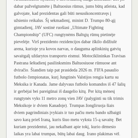
dabar pažvelgtumėte į Baltuosius rūmus, jums būtų atleista, kad
galvojate, kad prezidentas gali būti nesusikoncentravęs į
užsienio reikalus. Šį sekmadienį, minint D. Trumpo 80-ąjį
gimtadienį, JAV sostinė ruošiasi „Ultimate Fighting
Championship“ (UFC) rungtynėms Baltųjų rūmų pietinėje
pievelėje. Virš prezidento rezidencijos dabar iškilo didžiulė
arena, kurioje yra kovos narvas, o dauguma aplinkinių gatvių
savaitgalį uždarytos transporto eismui. Motociklininkas Travisas
Pastrana šeštadienį pasilinksmins Baltuosiuose rūmuose ant
dviračio. Šiandien taip pat prasideda 2026 m. FIFA pasaulio
futbolo čempionatas, kurį Jungtinės Valstijos rengia kartu su
Meksika ir Kanada. Jame dalyvaus futbolo komandos iš 47 šalių
ir gerbėjai bei pareigūnai iš daugelio kitų. Per kitą mėnesį
rungtynės vyks 11 metro zonų vien JAV (palyginti su tik trimis
Meksikoje ir dviem Kanadoje). Trumpas žongliruoja šiais
dviem pagrindiniais įvykiais ir tuo pačiu metu bando užbaigti
savo karą prieš Iraną, kuris šiuo metu vyksta 15-ą savaitę. Bet
kuriam prezidentui, jau nekalbant apie tokį, kurio dėmesio
laikas yra labai trumpas, būtų labai daug. Irano plakimas vėl.