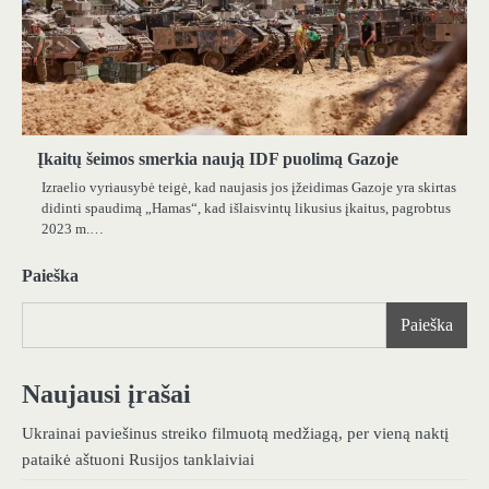
Įkaitų šeimos smerkia naują IDF puolimą Gazoje
Izraelio vyriausybė teigė, kad naujasis jos įžeidimas Gazoje yra skirtas
didinti spaudimą „Hamas“, kad išlaisvintų likusius įkaitus, pagrobtus
2023 m.…
Paieška
Paieška
Naujausi įrašai
Ukrainai paviešinus streiko filmuotą medžiagą, per vieną naktį
pataikė aštuoni Rusijos tanklaiviai