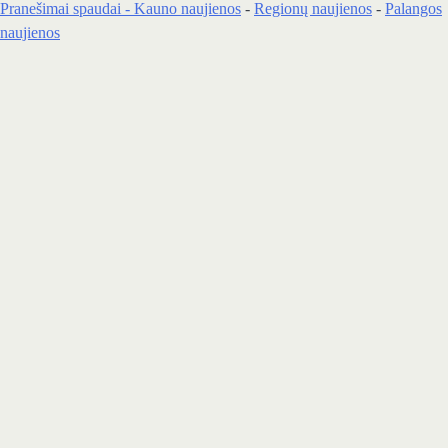
Pranešimai spaudai -
Kauno naujienos
-
Regionų naujienos
-
Palangos
naujienos