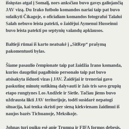
išsiųstas atgal į Somalį, nors anksčiau buvo gavęs galiojančią
JAV vizą. Du Irako futbolo komandos nariai taip pat buvo
sulaikyti Čikagoje, o oficialiam komandos fotografui Talalui
Salah nebuvo leista patekti, o žaidėjui Aymenui Husseinui
buvo leista patekti po septynių valandų apklausos.
Baltieji rūmai iš karto neatsakė į „SitRep“ prašymą
pakomentuoti bylas.
Šiame pasaulio čempionate taip pat žaidžia Irano komanda,
kurios daugeliui pagalbinio personalo taip pat buvo
atsisakyta išduoti vizas į JAV. Žaidėjai ir treneriai gavo
paskutinę minutę sutikimą dalyvauti ir žais tris savo grupių
etapo rungtynes ​​Los Andžele ir Sietle. Tačiau jiems buvo
uždrausta likti JAV teritorijoje, todėl susidarė nepatogi
situacija, kai tenka skristi per sieną kiekvienam žaidimui iš
naujos bazės Tichuanoje, Meksikoje.
Johnas turi puikų esė apie Trumpą ir FIFA formos debesis,