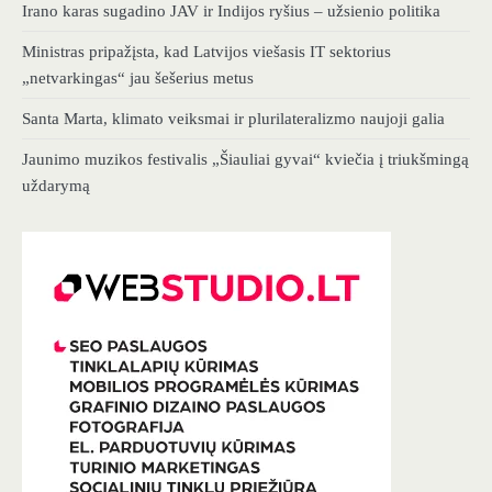
Irano karas sugadino JAV ir Indijos ryšius – užsienio politika
Ministras pripažįsta, kad Latvijos viešasis IT sektorius
„netvarkingas“ jau šešerius metus
Santa Marta, klimato veiksmai ir plurilateralizmo naujoji galia
Jaunimo muzikos festivalis „Šiauliai gyvai“ kviečia į triukšmingą
uždarymą