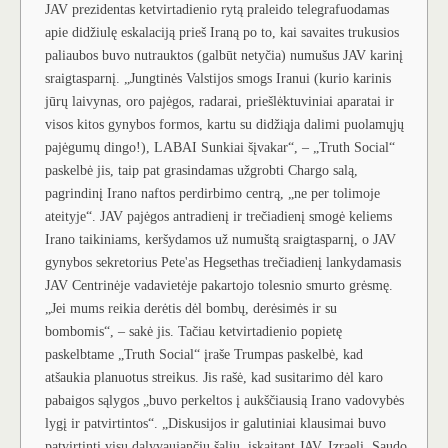
JAV prezidentas ketvirtadienio rytą praleido telegrafuodamas
apie didžiulę eskalaciją prieš Iraną po to, kai savaites trukusios
paliaubos buvo nutrauktos (galbūt netyčia) numušus JAV karinį
sraigtasparnį. „Jungtinės Valstijos smogs Iranui (kurio karinis
jūrų laivynas, oro pajėgos, radarai, priešlėktuviniai aparatai ir
visos kitos gynybos formos, kartu su didžiąja dalimi puolamųjų
pajėgumų dingo!), LABAI Sunkiai šįvakar“, – „Truth Social“
paskelbė jis, taip pat grasindamas užgrobti Chargo salą,
pagrindinį Irano naftos perdirbimo centrą, „ne per tolimoje
ateityje“. JAV pajėgos antradienį ir trečiadienį smogė keliems
Irano taikiniams, keršydamos už numuštą sraigtasparnį, o JAV
gynybos sekretorius Pete'as Hegsethas trečiadienį lankydamasis
JAV Centrinėje vadavietėje pakartojo tolesnio smurto grėsmę.
„Jei mums reikia derėtis dėl bombų, derėsimės ir su
bombomis“, – sakė jis. Tačiau ketvirtadienio popietę
paskelbtame „Truth Social“ įraše Trumpas paskelbė, kad
atšaukia planuotus streikus. Jis rašė, kad susitarimo dėl karo
pabaigos sąlygos „buvo perkeltos į aukščiausią Irano vadovybės
lygį ir patvirtintos“. „Diskusijos ir galutiniai klausimai buvo
patvirtinti visų dalyvaujančių šalių, įskaitant JAV, Izraelį, Saudo