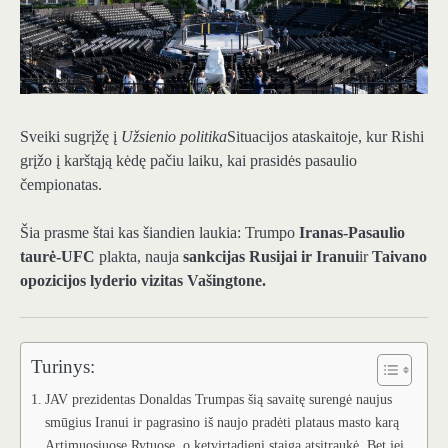
Sveiki sugrįžę į
Užsienio politika
Situacijos ataskaitoje, kur Rishi
grįžo į karštąją kėdę pačiu laiku, kai prasidės pasaulio
čempionatas.
Šia prasme štai kas šiandien laukia: Trumpo
Iranas-Pasaulio
taurė-UFC
plakta, nauja
sankcijas Rusijai ir Iranui
ir
Taivano
opozicijos lyderio vizitas Vašingtone.
Turinys:
JAV prezidentas Donaldas Trumpas šią savaitę surengė naujus
smūgius Iranui ir pagrasino iš naujo pradėti plataus masto karą
Artimuosiuose Rytuose, o ketvirtadienį staiga atsitraukė. Bet jei