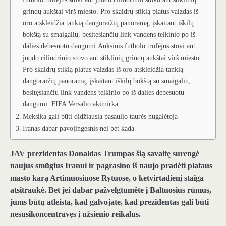
grindų aukštai virš miesto. Pro skaidrų stiklą platus vaizdas iš
oro atskleidžia tankią dangoraižių panoramą, įskaitant iškilų
bokštą su smaigaliu, besitęsiančiu link vandens telkinio po iš
dalies debesuotu dangumi.Auksinis futbolo trofėjus stovi ant
juodo cilindrinio stovo ant stiklinių grindų aukštai virš miesto.
Pro skaidrų stiklą platus vaizdas iš oro atskleidžia tankią
dangoraižių panoramą, įskaitant iškilų bokštą su smaigaliu,
besitęsiančiu link vandens telkinio po iš dalies debesuotu
dangumi. FIFA Versalio akimirka
Meksika gali būti didžiausia pasaulio taurės nugalėtoja
Iranas dabar pavojingesnis nei bet kada
JAV prezidentas Donaldas Trumpas šią savaitę surengė
naujus smūgius Iranui ir pagrasino iš naujo pradėti plataus
masto karą Artimuosiuose Rytuose, o ketvirtadienį staiga
atsitraukė. Bet jei dabar pažvelgtumėte į Baltuosius rūmus,
jums būtų atleista, kad galvojate, kad prezidentas gali būti
nesusikoncentravęs į užsienio reikalus.