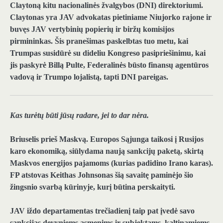
Claytoną kitu nacionalinės žvalgybos (DNI) direktoriumi.
Claytonas yra JAV advokatas pietiniame Niujorko rajone ir
buvęs JAV vertybinių popierių ir biržų komisijos
pirmininkas. Šis pranešimas paskelbtas tuo metu, kai
Trumpas susidūrė su dideliu Kongreso pasipriešinimu, kai
jis paskyrė Billą Pulte, Federalinės būsto finansų agentūros
vadovą ir Trumpo lojalistą, tapti DNI pareigas.
Kas turėtų būti jūsų radare, jei to dar nėra.
Briuselis prieš Maskvą.
Europos Sąjunga taikosi į Rusijos
karo ekonomiką, siūlydama naują sankcijų paketą, skirtą
Maskvos energijos pajamoms (kurias padidino Irano karas).
FP atstovas Keithas Johnsonas šią savaitę paminėjo šio
žingsnio svarbą kūrinyje, kurį būtina perskaityti.
JAV iždo departamentas trečiadienį taip pat įvedė savo
sankcijas devyniems asmenims ir subjektams, kaltinamiems