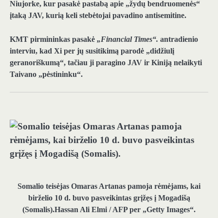
Niujorke, kur pasakė pastabą apie „žydų bendruomenės“
įtaką JAV, kurią keli stebėtojai pavadino antisemitine.
KMT pirmininkas pasakė
„Financial Times“.
antradienio
interviu, kad Xi per jų susitikimą parodė „didžiulį
geranoriškumą“, tačiau ji paragino JAV ir Kiniją nelaikyti
Taivano „pėstininku“.
Somalio teisėjas Omaras Artanas pamoja rėmėjams, kai
birželio 10 d. buvo pasveikintas grįžęs į Mogadišą
(Somalis).
Hassan Ali Elmi / AFP per „Getty Images“.