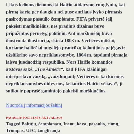
Likus kelioms dienoms iki Haičio atidarymo rungtynių, kai
pirmą kartą per daugiau nei pusę amžiaus įvyko pirmasis
pasirodymas pasaulio čempionate, FIFA privertė šalį
pakeisti marškinėlius, nes pradinis dizainas buvo
pripažintas pernelyg politiniu. Ant marškinėlių buvo
iliustruota iliustracija, skirta 1803 m. Vertières mūšiui,
kuriame haitiečiai nugalėjo prancūzų kolonijines pajėgas ir
užsitikrino savo nepriklausomybę, 1804 m. tapdami pirmąja
laisva juodaodžių respublika. Nors Haičio komandos
atstovas sakė.
„The Athletic“.
kad FIFA klaidingai
interpretavo vaizdą, „vaizduojantį Vertières ir kai kuriuos
nepriklausomybės didvyrius, keliančius Haičio vėliavą“, ji
sutiko ir paprašė gamintojo pakeisti marškinėlius.
Nuoroda į informacijos šaltinį
PASAULI0 POLITINĖS AKTUALIJOS
Tagged
Baltųjų
,
čempionatu
,
Iranu
,
kova
,
pasaulio
,
rūmų
,
Trumpas
,
UFC
,
žongliruoja