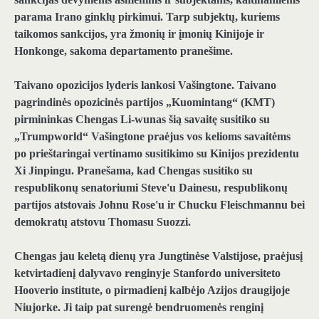
parama Irano ginklų pirkimui. Tarp subjektų, kuriems
taikomos sankcijos, yra žmonių ir įmonių Kinijoje ir
Honkonge, sakoma departamento pranešime.
Taivano opozicijos lyderis lankosi Vašingtone.
Taivano
pagrindinės opozicinės partijos „Kuomintang“ (KMT)
pirmininkas Chengas Li-wunas šią savaitę susitiko su
„Trumpworld“ Vašingtone praėjus vos kelioms savaitėms
po prieštaringai vertinamo susitikimo su Kinijos prezidentu
Xi Jinpingu. Pranešama, kad Chengas susitiko su
respublikonų senatoriumi Steve'u Dainesu, respublikonų
partijos atstovais Johnu Rose'u ir Chucku Fleischmannu bei
demokratų atstovu Thomasu Suozzi.
Chengas jau keletą dienų yra Jungtinėse Valstijose, praėjusį
ketvirtadienį dalyvavo renginyje Stanfordo universiteto
Hooverio institute, o pirmadienį kalbėjo Azijos draugijoje
Niujorke. Ji taip pat surengė bendruomenės renginį