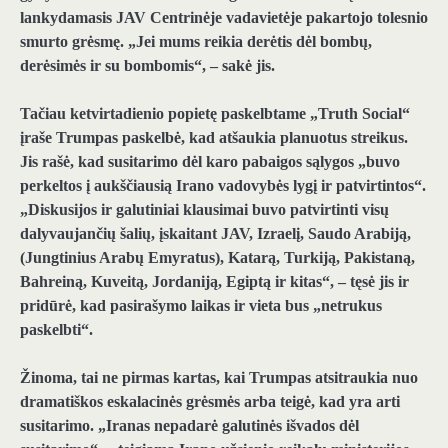
lankydamasis JAV Centrinėje vadavietėje pakartojo tolesnio
smurto grėsmę. „Jei mums reikia derėtis dėl bombų,
derėsimės ir su bombomis“, – sakė jis.
Tačiau ketvirtadienio popietę paskelbtame „Truth Social“
įraše Trumpas paskelbė, kad atšaukia planuotus streikus.
Jis rašė, kad susitarimo dėl karo pabaigos sąlygos „buvo
perkeltos į aukščiausią Irano vadovybės lygį ir patvirtintos“.
„Diskusijos ir galutiniai klausimai buvo patvirtinti visų
dalyvaujančių šalių, įskaitant JAV, Izraelį, Saudo Arabiją,
(Jungtinius Arabų Emyratus), Katarą, Turkiją, Pakistaną,
Bahreiną, Kuveitą, Jordaniją, Egiptą ir kitas“, – tęsė jis ir
pridūrė, kad pasirašymo laikas ir vieta bus „netrukus
paskelbti“.
Žinoma, tai ne pirmas kartas, kai Trumpas atsitraukia nuo
dramatiškos eskalacinės grėsmės arba teigė, kad yra arti
susitarimo. „Iranas nepadarė galutinės išvados dėl