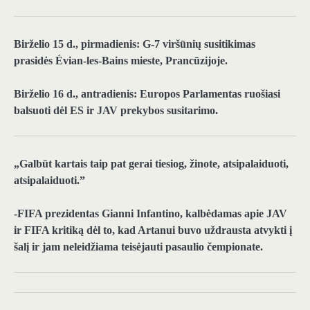
Birželio 15 d., pirmadienis:
G-7 viršūnių susitikimas
prasidės Évian-les-Bains mieste, Prancūzijoje.
Birželio 16 d., antradienis:
Europos Parlamentas ruošiasi
balsuoti dėl ES ir JAV prekybos susitarimo.
„Galbūt kartais taip pat gerai tiesiog, žinote, atsipalaiduoti,
atsipalaiduoti.”
-FIFA prezidentas Gianni Infantino, kalbėdamas apie JAV
ir FIFA kritiką dėl to, kad Artanui buvo uždrausta atvykti į
šalį ir jam neleidžiama teisėjauti pasaulio čempionate.