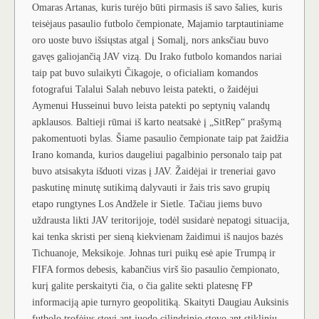
Omaras Artanas, kuris turėjo būti pirmasis iš savo šalies, kuris
teisėjaus pasaulio futbolo čempionate, Majamio tarptautiniame
oro uoste buvo išsiųstas atgal į Somalį, nors anksčiau buvo
gavęs galiojančią JAV vizą. Du Irako futbolo komandos nariai
taip pat buvo sulaikyti Čikagoje, o oficialiam komandos
fotografui Talalui Salah nebuvo leista patekti, o žaidėjui
Aymenui Husseinui buvo leista patekti po septynių valandų
apklausos. Baltieji rūmai iš karto neatsakė į „SitRep“ prašymą
pakomentuoti bylas. Šiame pasaulio čempionate taip pat žaidžia
Irano komanda, kurios daugeliui pagalbinio personalo taip pat
buvo atsisakyta išduoti vizas į JAV. Žaidėjai ir treneriai gavo
paskutinę minutę sutikimą dalyvauti ir žais tris savo grupių
etapo rungtynes ​​Los Andžele ir Sietle. Tačiau jiems buvo
uždrausta likti JAV teritorijoje, todėl susidarė nepatogi situacija,
kai tenka skristi per sieną kiekvienam žaidimui iš naujos bazės
Tichuanoje, Meksikoje. Johnas turi puikų esė apie Trumpą ir
FIFA formos debesis, kabančius virš šio pasaulio čempionato,
kurį galite perskaityti čia, o čia galite sekti platesnę FP
informaciją apie turnyro geopolitiką. Skaityti Daugiau Auksinis
futbolo trofėjus stovi ant juodo cilindrinio stovo ant stiklinių