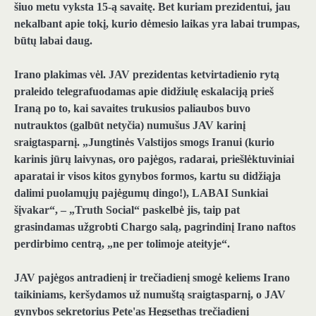
šiuo metu vyksta 15-ą savaitę. Bet kuriam prezidentui, jau
nekalbant apie tokį, kurio dėmesio laikas yra labai trumpas,
būtų labai daug.
Irano plakimas vėl.
JAV prezidentas ketvirtadienio rytą
praleido telegrafuodamas apie didžiulę eskalaciją prieš
Iraną po to, kai savaites trukusios paliaubos buvo
nutrauktos (galbūt netyčia) numušus JAV karinį
sraigtasparnį. „Jungtinės Valstijos smogs Iranui (kurio
karinis jūrų laivynas, oro pajėgos, radarai, priešlėktuviniai
aparatai ir visos kitos gynybos formos, kartu su didžiąja
dalimi puolamųjų pajėgumų dingo!), LABAI Sunkiai
šįvakar“, – „Truth Social“ paskelbė jis, taip pat
grasindamas užgrobti Chargo salą, pagrindinį Irano naftos
perdirbimo centrą, „ne per tolimoje ateityje“.
JAV pajėgos antradienį ir trečiadienį smogė keliems Irano
taikiniams, keršydamos už numuštą sraigtasparnį, o JAV
gynybos sekretorius Pete'as Hegsethas trečiadienį