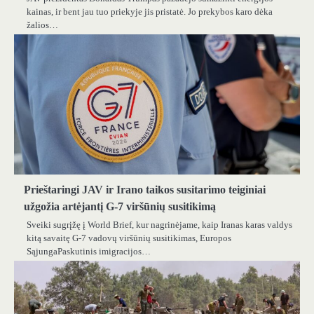
kainas, ir bent jau tuo priekyje jis pristatė. Jo prekybos karo dėka
žalios…
Prieštaringi JAV ir Irano taikos susitarimo teiginiai
užgožia artėjantį G-7 viršūnių susitikimą
Sveiki sugrįžę į World Brief, kur nagrinėjame, kaip Iranas karas valdys
kitą savaitę G-7 vadovų viršūnių susitikimas, Europos
SąjungaPaskutinis imigracijos…