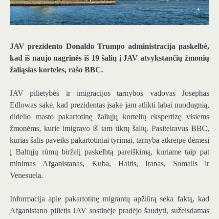
JAV prezidento Donaldo Trumpo administracija paskelbė,
kad iš naujo nagrinės iš 19 šalių į JAV atvykstančių žmonių
žaliąsias korteles, rašo BBC.
JAV pilietybės ir imigracijos tarnybos vadovas Josephas
Edlowas sakė, kad prezidentas įsakė jam atlikti labai nuodugnią,
didelio masto pakartotinę žaliųjų kortelių ekspertizę visiems
žmonėms, kurie imigravo iš tam tikrų šalių. Pasiteiravus BBC,
kurias šalis paveiks pakartotiniai tyrimai, tarnyba atkreipė dėmesį
į Baltųjų rūmų birželį paskelbtą pareiškimą, kuriame taip pat
minimas Afganistanas, Kuba, Haitis, Iranas, Somalis ir
Venesuela.
Informacija apie pakartotinę migrantų apžiūrą seka faktą, kad
Afganistano pilietis JAV sostinėje pradėjo šaudyti, sužeisdamas