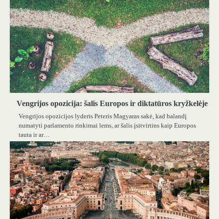
Vengrijos opozicija: šalis Europos ir diktatūros kryžkelėje
Vengrijos opozicijos lyderis Peteris Magyaras sakė, kad balandį
numatyti parlamento rinkimai lems, ar šalis įsitvirtins kaip Europos
tauta ir ar…