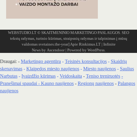
WEBSTUDIO.LT
© SKAITMENINIO MARKETINGO PASLAUGOS. SEO
tekstų rašymas, turinio kūrimas, straipsnių rašymas ir talpinimas į mūsų
valdomas svetaines.the-year]
Apie Rinkimus.LT
| Infinite
News by
Ascendoor
| Powered by
WordPress
.
Draugai: -
Marketingo agentūra
-
Teisinės konsultacijos
-
Skaidrių
skenavimas
-
Klaipedos miesto naujienos
-
Miesto naujienos
-
Saulius
Narbutas
-
Įvaizdžio kūrimas
-
Veidoskaita
-
Teniso treniruotės
-
Pranešimai spaudai -
Kauno naujienos
-
Regionų naujienos
-
Palangos
naujienos