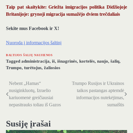
Taip pat skaitykite: Griežta imigracijos politika Didžiojoje
Britanijoje: grynoji migracija sumažėjo dviem trečdaliais
Sekite mus Facebook ir X!
Nuoroda į informacijos šaltinį
BALTIJOS ŠALIŲ NAUJIENOS
Tagged
administracija
,
iš
,
išnagrinės
,
kortelės
,
naujo
,
šalių
,
Trumpo
,
turėtojus
,
žaliosios
Nebent „Hamas“
Trumpo Rusijos ir Ukrainos
Navigacija
nusiginkluotų, Izraelio
taikos pastangas aptemdė
tarp
kariuomenė greičiausiai
informacijos nutekėjimas,
nepasitrauks toliau iš Gazos
sumaištis
įrašų
Susiję įrašai