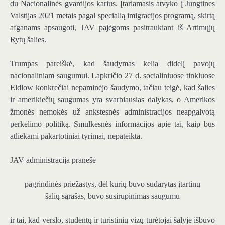
du Nacionalinės gvardijos karius. Įtariamasis atvyko į Jungtines
Valstijas 2021 metais pagal specialią imigracijos programą, skirtą
afganams apsaugoti, JAV pajėgoms pasitraukiant iš Artimųjų
Rytų šalies.
Trumpas pareiškė, kad šaudymas kelia didelį pavojų
nacionaliniam saugumui. Lapkričio 27 d. socialiniuose tinkluose
Eldlow konkrečiai nepaminėjo šaudymo, tačiau teigė, kad šalies
ir amerikiečių saugumas yra svarbiausias dalykas, o Amerikos
žmonės nemokės už ankstesnės administracijos neapgalvotą
perkėlimo politiką. Smulkesnės informacijos apie tai, kaip bus
atliekami pakartotiniai tyrimai, nepateikta.
JAV administracija pranešė
pagrindinės priežastys, dėl kurių buvo sudarytas įtartinų
šalių sąrašas, buvo susirūpinimas saugumu
ir tai, kad verslo, studentų ir turistinių vizų turėtojai šalyje išbuvo