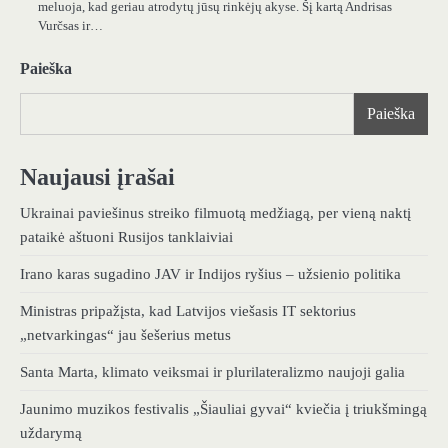
meluoja, kad geriau atrodytų jūsų rinkėjų akyse. Šį kartą Andrisas
Vurčsas ir…
Paieška
Paieška
Naujausi įrašai
Ukrainai paviešinus streiko filmuotą medžiagą, per vieną naktį
pataikė aštuoni Rusijos tanklaiviai
Irano karas sugadino JAV ir Indijos ryšius – užsienio politika
Ministras pripažįsta, kad Latvijos viešasis IT sektorius
„netvarkingas“ jau šešerius metus
Santa Marta, klimato veiksmai ir plurilateralizmo naujoji galia
Jaunimo muzikos festivalis „Šiauliai gyvai“ kviečia į triukšmingą
uždarymą