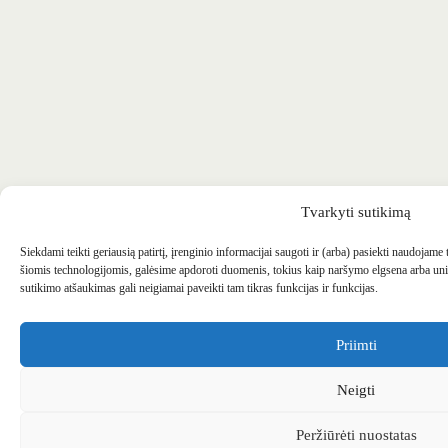
Tvarkyti sutikimą
Siekdami teikti geriausią patirtį, įrenginio informacijai saugoti ir (arba) pasiekti naudojame
šiomis technologijomis, galėsime apdoroti duomenis, tokius kaip naršymo elgsena arba uni
sutikimo atšaukimas gali neigiamai paveikti tam tikras funkcijas ir funkcijas.
Priimti
Neigti
Peržiūrėti nuostatas