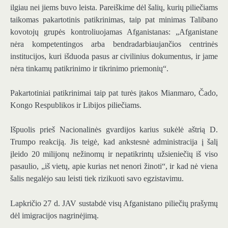
ilgiau nei jiems buvo leista. Pareiškime dėl šalių, kurių piliečiams
taikomas pakartotinis patikrinimas, taip pat minimas Talibano
kovotojų grupės kontroliuojamas Afganistanas: „Afganistane
nėra kompetentingos arba bendradarbiaujančios centrinės
institucijos, kuri išduoda pasus ar civilinius dokumentus, ir jame
nėra tinkamų patikrinimo ir tikrinimo priemonių“.
Pakartotiniai patikrinimai taip pat turės įtakos Mianmaro, Čado,
Kongo Respublikos ir Libijos piliečiams.
Išpuolis prieš Nacionalinės gvardijos karius sukėlė aštrią D.
Trumpo reakciją. Jis teigė, kad ankstesnė administracija į šalį
įleido 20 milijonų nežinomų ir nepatikrintų užsieniečių iš viso
pasaulio, „iš vietų, apie kurias net nenori žinoti“, ir kad nė viena
šalis negalėjo sau leisti tiek rizikuoti savo egzistavimu.
Lapkričio 27 d. JAV sustabdė visų Afganistano piliečių prašymų
dėl imigracijos nagrinėjimą.