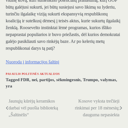
vidinę kovą, kuri sumenkino potencialų pranašumą, kurį GOP
būtų galėjusi sukurti, jei būtų susiejusi savo likimą su lyderiu,
turinčiu ilgalaikę viziją sukurti ekspansyvią respublikonų
koaliciją ir sutelkusį dėmesį į teisės aktus, kurie sukurtų ilgalaikį
ženklą. Roosevelto instinktai lėmė programas, kurios išliko
nepaprastai populiarios ir buvo priežastis, dėl kurios demokratai
galėjo pasikliauti savo rinkėjų baze. Ar po kelerių metų
respublikonai darys tą patį?
Nuoroda į informacijos šaltinį
PASAULI0 POLITINĖS AKTUALIJOS
Tagged
FDR
,
nei
,
partijos
,
sėkmingesnis
,
Trumpo
,
valymas
,
yra
Jaunųjų kūrėjų keramikos
Kosove vyksta trečiieji
Navigacija
darbai vėl puošia biblioteką
rinkimai per 18 mėnesių;
tarp
„Šaltinėlis“
dauguma nepasiekta
įrašų