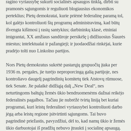
ragino vyriausybę sukurti socialinės apsaugos tinklą, dirbti su
pramonės sąjungomis ir reguliuoti blogiausius ekonomikos
perteklius; Pietų demokratai, kurie priėmė federalinę paramą tol,
kol galėjo kontroliuoti šių programų administravimą, kad būtų
išvengta kišimosi į rasių santykius; darbininkų klasė, etniniai
imigrantai, XX amžiaus sandūroje persikėlę į didžiuosius Šiaurės
miestus; intelektualai ir pažangieji; ir juodaodžiai rinkėjai, kurie
pradėjo tolti nuo Linkolno partijos.
Nors Pietų demokratus sukrėtė pastarųjų grupuočių įtaka per
1936 m. pergales, jie turėjo neproporcingą galią partijoje, nes
kontroliavo daugelį pagrindinių komitetų tiek Atstovų rūmuose,
tiek Senate. Jie palaikė didžiąją dalį „New Deal“, nes
neturtingoms baltųjų žemės ūkio bendruomenėms dažnai reikėjo
federalinės pagalbos. Tačiau jie nubrėžė tvirtą liniją bet kuriai
programai, kuri leistų federalinei vyriausybei kontroliuoti darbo
jėgą arba leistų regione įsitvirtinti sąjungoms. Tai buvo
pagrindinė priežastis, pavyzdžiui, dėl to, kad namų ūkio ir žemės
ūkio darbuotojai iš pradžių nebuvo įtraukti į socialinę apsaugą.