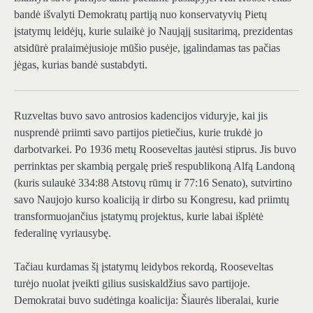
bandė išvalyti Demokratų partiją nuo konservatyvių Pietų
įstatymų leidėjų, kurie sulaikė jo Naująjį susitarimą, prezidentas
atsidūrė pralaimėjusioje mūšio pusėje, įgalindamas tas pačias
jėgas, kurias bandė sustabdyti.
Ruzveltas buvo
savo antrosios kadencijos viduryje, kai jis
nusprendė priimti savo partijos pietiečius, kurie trukdė jo
darbotvarkei. Po 1936 metų Rooseveltas jautėsi stiprus. Jis buvo
perrinktas per skambią pergalę prieš respublikoną Alfą Landoną
(kuris sulaukė 334:88 Atstovų rūmų ir 77:16 Senato), sutvirtino
savo Naujojo kurso koaliciją ir dirbo su Kongresu, kad priimtų
transformuojančius įstatymų projektus, kurie labai išplėtė
federalinę vyriausybę.
Tačiau kurdamas šį įstatymų leidybos rekordą, Rooseveltas
turėjo nuolat įveikti gilius susiskaldžius savo partijoje.
Demokratai buvo sudėtinga koalicija: Šiaurės liberalai, kurie