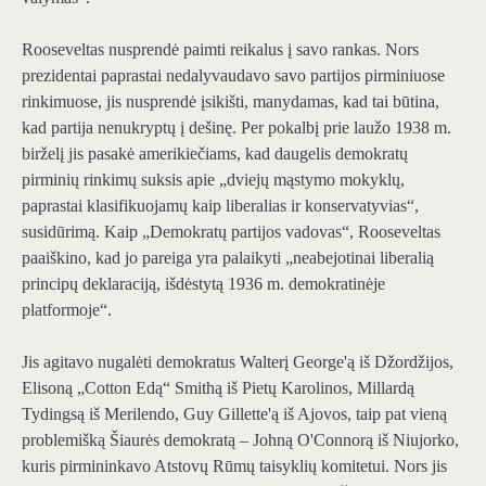
Rooseveltas nusprendė paimti reikalus į savo rankas. Nors
prezidentai paprastai nedalyvaudavo savo partijos pirminiuose
rinkimuose, jis nusprendė įsikišti, manydamas, kad tai būtina,
kad partija nenukryptų į dešinę. Per pokalbį prie laužo 1938 m.
birželį jis pasakė amerikiečiams, kad daugelis demokratų
pirminių rinkimų suksis apie „dviejų mąstymo mokyklų,
paprastai klasifikuojamų kaip liberalias ir konservatyvias“,
susidūrimą. Kaip „Demokratų partijos vadovas“, Rooseveltas
paaiškino, kad jo pareiga yra palaikyti „neabejotinai liberalią
principų deklaraciją, išdėstytą 1936 m. demokratinėje
platformoje“.
Jis agitavo nugalėti demokratus Walterį George'ą iš Džordžijos,
Elisoną „Cotton Edą“ Smithą iš Pietų Karolinos, Millardą
Tydingsą iš Merilendo, Guy Gillette'ą iš Ajovos, taip pat vieną
problemišką Šiaurės demokratą – Johną O'Connorą iš Niujorko,
kuris pirmininkavo Atstovų Rūmų taisyklių komitetui. Nors jis