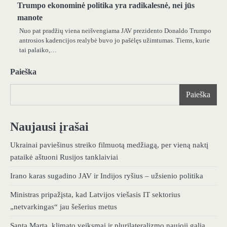
Trumpo ekonominė politika yra radikalesnė, nei jūs
manote
Nuo pat pradžių viena neišvengiama JAV prezidento Donaldo Trumpo
antrosios kadencijos realybė buvo jo pašėlęs užimtumas. Tiems, kurie
tai palaiko,…
Paieška
Paieška
Naujausi įrašai
Ukrainai paviešinus streiko filmuotą medžiagą, per vieną naktį
pataikė aštuoni Rusijos tanklaiviai
Irano karas sugadino JAV ir Indijos ryšius – užsienio politika
Ministras pripažįsta, kad Latvijos viešasis IT sektorius
„netvarkingas“ jau šešerius metus
Santa Marta, klimato veiksmai ir plurilateralizmo naujoji galia