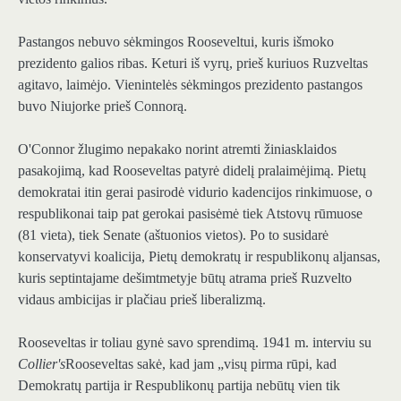
Pastangos nebuvo sėkmingos Rooseveltui, kuris išmoko
prezidento galios ribas. Keturi iš vyrų, prieš kuriuos Ruzveltas
agitavo, laimėjo. Vienintelės sėkmingos prezidento pastangos
buvo Niujorke prieš Connorą.
O'Connor žlugimo nepakako norint atremti žiniasklaidos
pasakojimą, kad Rooseveltas patyrė didelį pralaimėjimą. Pietų
demokratai itin gerai pasirodė vidurio kadencijos rinkimuose, o
respublikonai taip pat gerokai pasisėmė tiek Atstovų rūmuose
(81 vieta), tiek Senate (aštuonios vietos). Po to susidarė
konservatyvi koalicija, Pietų demokratų ir respublikonų aljansas,
kuris septintajame dešimtmetyje būtų atrama prieš Ruzvelto
vidaus ambicijas ir plačiau prieš liberalizmą.
Rooseveltas ir toliau gynė savo sprendimą. 1941 m. interviu su
Collier's
Rooseveltas sakė, kad jam „visų pirma rūpi, kad
Demokratų partija ir Respublikonų partija nebūtų vien tik