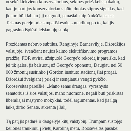
nesekė kiekvieno konservatoriaus, sėkmės prieš kelis pakaktų,
kad jo partijos konservatoriams būtų duotas stiprus signalas, kad
jie turi būti labiau į jį reaguoti, panašiai kaip Aukščiausiasis
Teismas perėjo prie simpatiškesnių sprendimų po to, kai jis
pagrasino išplėsti teisiamųjų suolą.
Prezidentas nebuvo subtilus. Renginyje Barnesvilyje, Džordžijos
valstijoje, švenčiant naujos kaimo elektrifikavimo programos
pradžią, FDR atvirai užsipuolė George'o rekordą ir pareiškė, kad
jei tik galės, jis balsuotų už George'o oponentą. Daugiau nei 50
000 žmonių susirinko į Gordon instituto stadioną šiai progai.
Džordžui žvelgiant į priekį ir stengiantis vengti pykčio,
Rooseveltas pareiškė: „Mano senas draugas, vyresnysis
senatorius iš šios valstijos, mano nuomone, negali būti priskirtas
liberaliajai mąstymo mokyklai, todėl argumentas, kad jis ilgą
laiką dirbo Senate, atkrenta į šalį.
Tą patį jis padarė ir daugelyje kitų valstybių. Trumpam sustojęs
kelionės traukiniu į Pietų Karoliną metu, Rooseveltas pasakė: