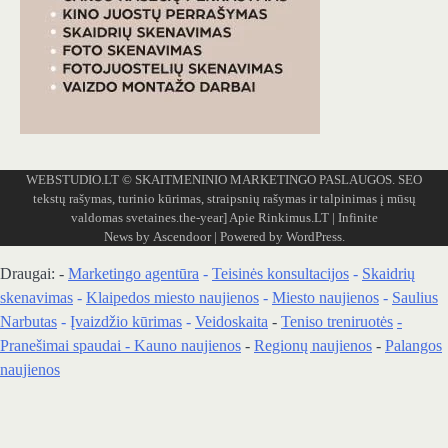
WEBSTUDIO.LT
© SKAITMENINIO MARKETINGO PASLAUGOS. SEO
tekstų rašymas, turinio kūrimas, straipsnių rašymas ir talpinimas į mūsų
valdomas svetaines.the-year]
Apie Rinkimus.LT
| Infinite
News by
Ascendoor
| Powered by
WordPress
.
Draugai: -
Marketingo agentūra
-
Teisinės konsultacijos
-
Skaidrių
skenavimas
-
Klaipedos miesto naujienos
-
Miesto naujienos
-
Saulius
Narbutas
-
Įvaizdžio kūrimas
-
Veidoskaita
-
Teniso treniruotės
-
Pranešimai spaudai -
Kauno naujienos
-
Regionų naujienos
-
Palangos
naujienos