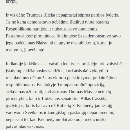
kryptį.
Ir vis dėlto Trumpas išlieka nepaprastai stiprus partijos lyderis.
Jis ne kartą demonstravo gebėjimą išlaikyti tvirtą paramą
Respublikonų partijoje ir nubausti savo oponentus.
Pastaruosiuose pirminiuose rinkimuose jis pademonstravo savo
jėgą padėdamas išlaisvinti daugybę respublikonų, kurie, jo
manymu, jį peržengė.
Indianoje jo kišimasis į valstijų lenktynes ​​prisidėjo prie valstybės
įstatymų leidžiamosios valdžios, kuri atsisakė vykdyti jo
reikalavimus dėl amžiaus vidurio perskirstymo, pralaimėjimo
respublikonams. Kentukyje Trumpas subūrė opoziciją,
siekdamas užtikrinti, kad atstovas Thomas Massie netektų
pirmenybių, kaip ir Luizianos senatorius Billas Cassidy –
gydytojas, kuris balsavo už Robertą F. Kennedy jaunesnįjį
vadovauti Sveikatos ir žmogiškųjų paslaugų departamentui,
nepaisant to, kad Kennedy nuolat atakuoja mediciniškai
patvirtintas vakcinas.