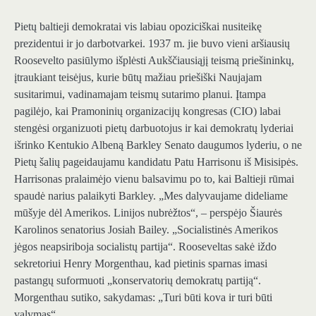
Pietų baltieji demokratai vis labiau opoziciškai nusiteikę
prezidentui ir jo darbotvarkei. 1937 m. jie buvo vieni aršiausių
Roosevelto pasiūlymo išplėsti Aukščiausiąjį teismą priešininkų,
įtraukiant teisėjus, kurie būtų mažiau priešiški Naujajam
susitarimui, vadinamajam teismų sutarimo planui. Įtampa
pagilėjo, kai Pramoninių organizacijų kongresas (CIO) labai
stengėsi organizuoti pietų darbuotojus ir kai demokratų lyderiai
išrinko Kentukio Albeną Barkley Senato daugumos lyderiu, o ne
Pietų šalių pageidaujamu kandidatu Patu Harrisonu iš Misisipės.
Harrisonas pralaimėjo vienu balsavimu po to, kai Baltieji rūmai
spaudė narius palaikyti Barkley. „Mes dalyvaujame dideliame
mūšyje dėl Amerikos. Linijos nubrėžtos“, – perspėjo Šiaurės
Karolinos senatorius Josiah Bailey. „Socialistinės Amerikos
jėgos neapsiriboja socialistų partija“. Rooseveltas sakė iždo
sekretoriui Henry Morgenthau, kad pietinis sparnas imasi
pastangų suformuoti „konservatorių demokratų partiją“.
Morgenthau sutiko, sakydamas: „Turi būti kova ir turi būti
valymas“.