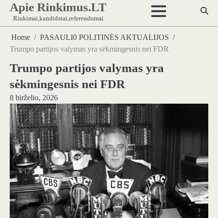
Apie Rinkimus.LT
Skip
to
Rinkimai,kandidatai,referendumai
content
Home
PASAULI0 POLITINĖS AKTUALIJOS
Trumpo partijos valymas yra sėkmingesnis nei FDR
Trumpo partijos valymas yra
sėkmingesnis nei FDR
8 birželio, 2026