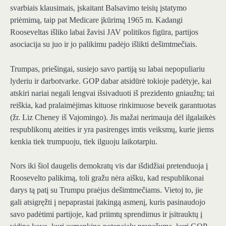
svarbiais klausimais, įskaitant Balsavimo teisių įstatymo
priėmimą, taip pat Medicare įkūrimą 1965 m. Kadangi
Rooseveltas išliko labai žavisi JAV politikos figūra, partijos
asociacija su juo ir jo palikimu padėjo išlikti dešimtmečiais.
Trumpas, priešingai, susiejo savo partiją su labai nepopuliariu
lyderiu ir darbotvarke. GOP dabar atsidūrė tokioje padėtyje, kai
atskiri nariai negali lengvai išsivaduoti iš prezidento gniaužtų; tai
reiškia, kad pralaimėjimas kituose rinkimuose beveik garantuotas
(žr. Liz Cheney iš Vajomingo). Jis mažai nerimauja dėl ilgalaikės
respublikonų ateities ir yra pasirengęs imtis veiksmų, kurie jiems
kenkia tiek trumpuoju, tiek ilguoju laikotarpiu.
Nors iki šiol daugelis demokratų vis dar išdidžiai pretenduoja į
Roosevelto palikimą, toli gražu nėra aišku, kad respublikonai
darys tą patį su Trumpu praėjus dešimtmečiams. Vietoj to, jie
gali atsigręžti į nepaprastai įtakingą asmenį, kuris pasinaudojo
savo padėtimi partijoje, kad priimtų sprendimus ir įsitrauktų į