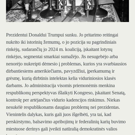
Prezidentui Donaldui Trumpui sunku. Jo pritarimo reitingai
nukrito iki istorinių žemumų, o jo pozicija su pagrindiniais
rinkėjų, sudarančių jo 2024 m. koaliciją, įskaitant lotynų
rinkėjus, segmentai smarkiai sumažėjo. Jis nesugebėjo arba
nenorėjo nukreipti dėmesio į problemas, kurios yra svarbiausios
dirbantiesiems amerikiečiams, pavyzdžiui, įperkamumą ir
grėsmę, kurią dirbtinis intelektas kelia viduriniosios klasės
darbams. Jo administracija visomis priemonėmis menkina
respublikonų perspektyvas išlaikyti Kongreso, įskaitant Senatą,
kontrolę per artėjančius vidurio kadencijos rinkimus. Niekas
nesukėlė respublikonams daugiau problemų nei prezidentas.
Vienintelis dalykas, kuris gali juos išgelbėti, yra tai, kad
perskirstymo, balsavimo apribojimų ir federalinių karių buvimo
miestuose derinys gali įveikti natūralią demokratinės valios