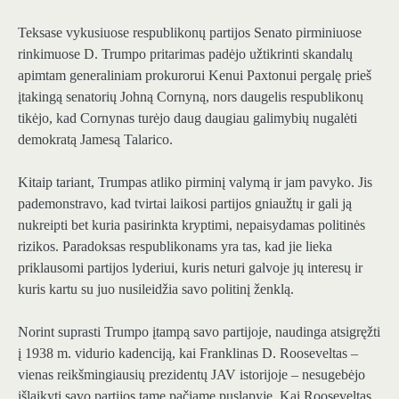
Teksase vykusiuose respublikonų partijos Senato pirminiuose
rinkimuose D. Trumpo pritarimas padėjo užtikrinti skandalų
apimtam generaliniam prokurorui Kenui Paxtonui pergalę prieš
įtakingą senatorių Johną Cornyną, nors daugelis respublikonų
tikėjo, kad Cornynas turėjo daug daugiau galimybių nugalėti
demokratą Jamesą Talarico.
Kitaip tariant, Trumpas atliko pirminį valymą ir jam pavyko. Jis
pademonstravo, kad tvirtai laikosi partijos gniaužtų ir gali ją
nukreipti bet kuria pasirinkta kryptimi, nepaisydamas politinės
rizikos. Paradoksas respublikonams yra tas, kad jie lieka
priklausomi partijos lyderiui, kuris neturi galvoje jų interesų ir
kuris kartu su juo nusileidžia savo politinį ženklą.
Norint suprasti Trumpo įtampą savo partijoje, naudinga atsigręžti
į 1938 m. vidurio kadenciją, kai Franklinas D. Rooseveltas –
vienas reikšmingiausių prezidentų JAV istorijoje – nesugebėjo
išlaikyti savo partijos tame pačiame puslapyje. Kai Rooseveltas