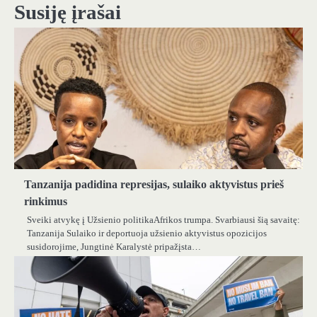
Susiję įrašai
Tanzanija padidina represijas, sulaiko aktyvistus prieš
rinkimus
Sveiki atvykę į Užsienio politikaAfrikos trumpa. Svarbiausi šią savaitę:
Tanzanija Sulaiko ir deportuoja užsienio aktyvistus opozicijos
susidorojime, Jungtinė Karalystė pripažįsta…