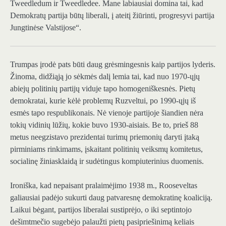
Tweedledum ir Tweedledee. Mane labiausiai domina tai, kad
Demokratų partija būtų liberali, į ateitį žiūrinti, progresyvi partija
Jungtinėse Valstijose“.
Trumpas įrodė
pats būti daug grėsmingesnis kaip partijos lyderis.
Žinoma, didžiąją jo sėkmės dalį lemia tai, kad nuo 1970-ųjų
abiejų politinių partijų viduje tapo homogeniškesnės. Pietų
demokratai, kurie kėlė problemų Ruzveltui, po 1990-ųjų iš
esmės tapo respublikonais. Nė vienoje partijoje šiandien nėra
tokių vidinių lūžių, kokie buvo 1930-aisiais. Be to, prieš 88
metus neegzistavo prezidentai turimų priemonių daryti įtaką
pirminiams rinkimams, įskaitant politinių veiksmų komitetus,
socialinę žiniasklaidą ir sudėtingus kompiuterinius duomenis.
Ironiška, kad nepaisant pralaimėjimo 1938 m., Rooseveltas
galiausiai padėjo sukurti daug patvaresnę demokratinę koaliciją.
Laikui bėgant, partijos liberalai sustiprėjo, o iki septintojo
dešimtmečio sugebėjo palaužti pietų pasipriešinimą keliais