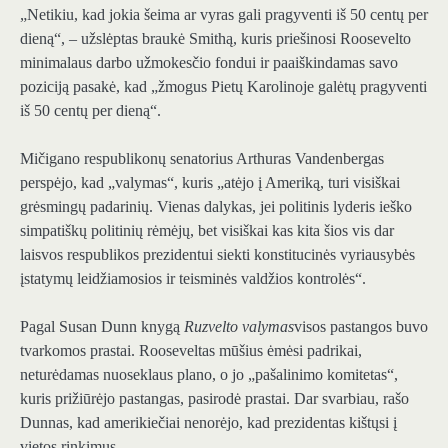
„Netikiu, kad jokia šeima ar vyras gali pragyventi iš 50 centų per
dieną“, – užslėptas braukė Smithą, kuris priešinosi Roosevelto
minimalaus darbo užmokesčio fondui ir paaiškindamas savo
poziciją pasakė, kad „žmogus Pietų Karolinoje galėtų pragyventi
iš 50 centų per dieną“.
Mičigano respublikonų senatorius Arthuras Vandenbergas
perspėjo, kad „valymas“, kuris „atėjo į Ameriką, turi visiškai
grėsmingų padarinių. Vienas dalykas, jei politinis lyderis ieško
simpatiškų politinių rėmėjų, bet visiškai kas kita šios vis dar
laisvos respublikos prezidentui siekti konstitucinės vyriausybės
įstatymų leidžiamosios ir teisminės valdžios kontrolės“.
Pagal Susan Dunn knygą
Ruzvelto valymas
visos pastangos buvo
tvarkomos prastai. Rooseveltas mūšius ėmėsi padrikai,
neturėdamas nuoseklaus plano, o jo „pašalinimo komitetas“,
kuris prižiūrėjo pastangas, pasirodė prastai. Dar svarbiau, rašo
Dunnas, kad amerikiečiai nenorėjo, kad prezidentas kištųsi į
vietos rinkimus.