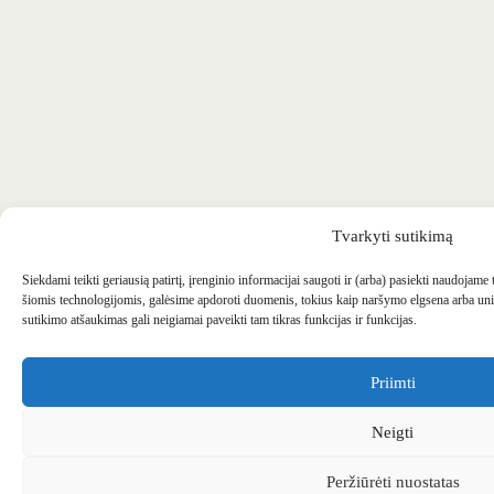
Tvarkyti sutikimą
Siekdami teikti geriausią patirtį, įrenginio informacijai saugoti ir (arba) pasiekti naudojame
šiomis technologijomis, galėsime apdoroti duomenis, tokius kaip naršymo elgsena arba uni
sutikimo atšaukimas gali neigiamai paveikti tam tikras funkcijas ir funkcijas.
Priimti
Neigti
Peržiūrėti nuostatas