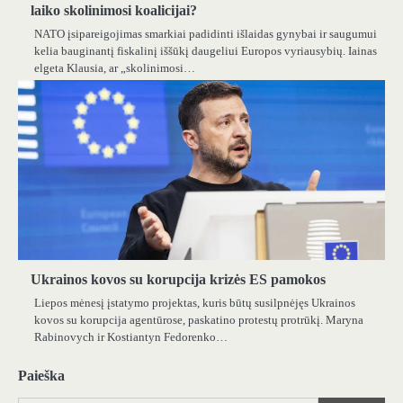
laiko skolinimosi koalicijai?
NATO įsipareigojimas smarkiai padidinti išlaidas gynybai ir saugumui
kelia bauginantį fiskalinį iššūkį daugeliui Europos vyriausybių. Iainas
elgeta Klausia, ar „skolinimosi…
Ukrainos kovos su korupcija krizės ES pamokos
Liepos mėnesį įstatymo projektas, kuris būtų susilpnėjęs Ukrainos
kovos su korupcija agentūrose, paskatino protestų protrūkį. Maryna
Rabinovych ir Kostiantyn Fedorenko…
Paieška