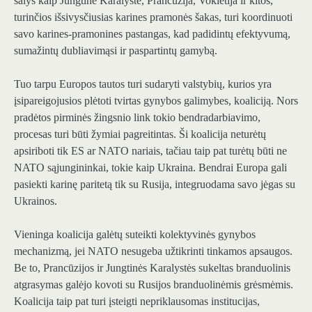
šalys kaip Jungtinė Karalystė, Prancūzija, Vokietija ir kitos,
turinčios išsivysčiusias karines pramonės šakas, turi koordinuoti
savo karines-pramonines pastangas, kad padidintų efektyvumą,
sumažintų dubliavimąsi ir paspartintų gamybą.
Tuo tarpu Europos tautos turi sudaryti valstybių, kurios yra
įsipareigojusios plėtoti tvirtas gynybos galimybes, koaliciją. Nors
pradėtos pirminės žingsnio link tokio bendradarbiavimo,
procesas turi būti žymiai pagreitintas. Ši koalicija neturėtų
apsiriboti tik ES ar NATO nariais, tačiau taip pat turėtų būti ne
NATO sąjungininkai, tokie kaip Ukraina. Bendrai Europa gali
pasiekti karinę paritetą tik su Rusija, integruodama savo jėgas su
Ukrainos.
Vieninga koalicija galėtų suteikti kolektyvinės gynybos
mechanizmą, jei NATO nesugeba užtikrinti tinkamos apsaugos.
Be to, Prancūzijos ir Jungtinės Karalystės sukeltas branduolinis
atgrasymas galėjo kovoti su Rusijos branduolinėmis grėsmėmis.
Koalicija taip pat turi įsteigti nepriklausomas institucijas,