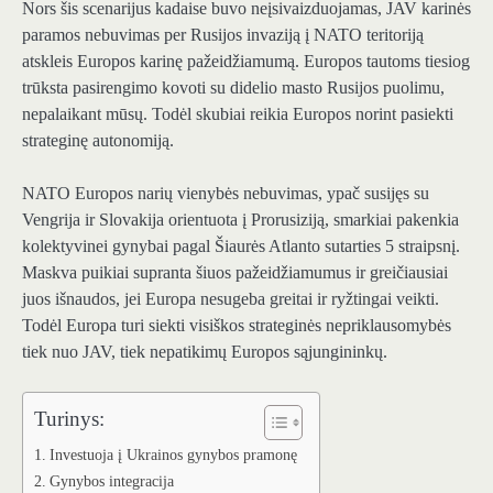
Nors šis scenarijus kadaise buvo neįsivaizduojamas, JAV karinės
paramos nebuvimas per Rusijos invaziją į NATO teritoriją
atskleis Europos karinę pažeidžiamumą. Europos tautoms tiesiog
trūksta pasirengimo kovoti su didelio masto Rusijos puolimu,
nepalaikant mūsų. Todėl skubiai reikia Europos norint pasiekti
strateginę autonomiją.
NATO Europos narių vienybės nebuvimas, ypač susijęs su
Vengrija ir Slovakija orientuota į Prorusiziją, smarkiai pakenkia
kolektyvinei gynybai pagal Šiaurės Atlanto sutarties 5 straipsnį.
Maskva puikiai supranta šiuos pažeidžiamumus ir greičiausiai
juos išnaudos, jei Europa nesugeba greitai ir ryžtingai veikti.
Todėl Europa turi siekti visiškos strateginės nepriklausomybės
tiek nuo JAV, tiek nepatikimų Europos sąjungininkų.
Turinys:
Investuoja į Ukrainos gynybos pramonę
Gynybos integracija