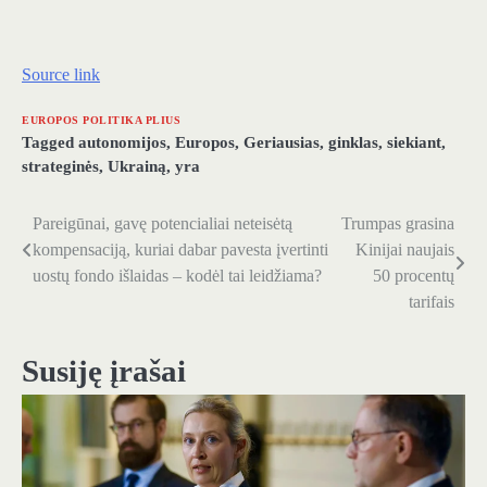
Source link
EUROPOS POLITIKA PLIUS
Tagged
autonomijos
,
Europos
,
Geriausias
,
ginklas
,
siekiant
,
strateginės
,
Ukrainą
,
yra
Pareigūnai, gavę potencialiai neteisėtą
Trumpas grasina
Navigacija
kompensaciją, kuriai dabar pavesta įvertinti
Kinijai naujais
tarp
uostų fondo išlaidas – kodėl tai leidžiama?
50 procentų
tarifais
įrašų
Susiję įrašai