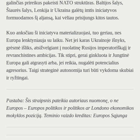
galinčias prireikus pakeisti NATO struktūras. Baltijos šalys,
Šiaurės šalys, Lenkija ir Ukraina galėtų imtis iniciatyvos
formuodamos šį aljansą, kai vėliau prisijungs kitos tautos.
Kuo anksčiau ši iniciatyva materializuojasi, tuo geriau, nes
Europa lenktyniauja su laiku. Net jei karas Ukrainoje išnyks,
grėsmė išliks, atsižvelgiant į nuolatinę Rusijos imperatoriškąjį ir
revranchistines ambicijas. Tik stipri, gerai ginkluota ir Jungtinė
Europa gali atgrasyti arba, jei reikia, nugalėti potencialius
agresorius. Taigi strateginė autonomija turi būti vykdoma skubiai
ir ryžtingai.
Pastaba: Šis straipsnis pateikia autoriaus nuomonę, o ne
Europos – Europos politikos ir politikos ar Londono ekonomikos
mokyklos poziciją. Teminio vaizdo kreditas: Europos Sąjunga