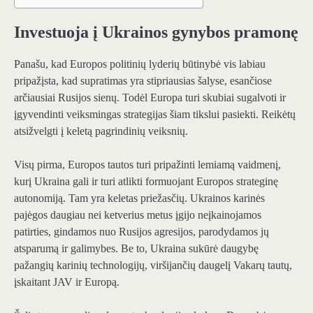
Investuoja į Ukrainos gynybos pramonę
Panašu, kad Europos politinių lyderių būtinybė vis labiau
pripažįsta, kad supratimas yra stipriausias šalyse, esančiose
arčiausiai Rusijos sienų. Todėl Europa turi skubiai sugalvoti ir
įgyvendinti veiksmingas strategijas šiam tikslui pasiekti. Reikėtų
atsižvelgti į keletą pagrindinių veiksnių.
Visų pirma, Europos tautos turi pripažinti lemiamą vaidmenį,
kurį Ukraina gali ir turi atlikti formuojant Europos strateginę
autonomiją. Tam yra keletas priežasčių. Ukrainos karinės
pajėgos daugiau nei ketverius metus įgijo neįkainojamos
patirties, gindamos nuo Rusijos agresijos, parodydamos jų
atsparumą ir galimybes. Be to, Ukraina sukūrė daugybę
pažangių karinių technologijų, viršijančių daugelį Vakarų tautų,
įskaitant JAV ir Europą.