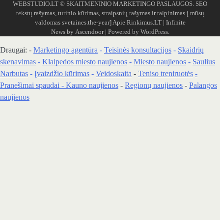
WEBSTUDIO.LT
© SKAITMENINIO MARKETINGO PASLAUGOS. SEO
tekstų rašymas, turinio kūrimas, straipsnių rašymas ir talpinimas į mūsų
valdomas svetaines.the-year]
Apie Rinkimus.LT
| Infinite
News by
Ascendoor
| Powered by
WordPress
.
Draugai: -
Marketingo agentūra
-
Teisinės konsultacijos
-
Skaidrių
skenavimas
-
Klaipedos miesto naujienos
-
Miesto naujienos
-
Saulius
Narbutas
-
Įvaizdžio kūrimas
-
Veidoskaita
-
Teniso treniruotės
-
Pranešimai spaudai -
Kauno naujienos
-
Regionų naujienos
-
Palangos
naujienos