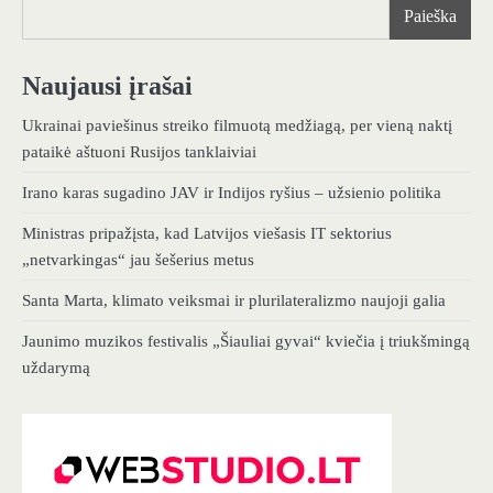
Paieška
Naujausi įrašai
Ukrainai paviešinus streiko filmuotą medžiagą, per vieną naktį
pataikė aštuoni Rusijos tanklaiviai
Irano karas sugadino JAV ir Indijos ryšius – užsienio politika
Ministras pripažįsta, kad Latvijos viešasis IT sektorius
„netvarkingas“ jau šešerius metus
Santa Marta, klimato veiksmai ir plurilateralizmo naujoji galia
Jaunimo muzikos festivalis „Šiauliai gyvai“ kviečia į triukšmingą
uždarymą