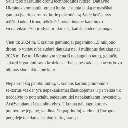
Šalis tapo pasauline dronų technologijos lydere. Daugybė
Ukrainos kompanijų greitai kuria, testuoja lauką ir masiškai
gamina įvairius dronus, kurie pasirodė esą žaidę keičiantys
mūšio lauke. Dronų reikšmė šiuolaikiniame kare buvo
vienareikšmiškai įrodyta, ir tikimasi, kad ši tendencija augs.
Vien tik 2024 m. Ukrainos gamintojai pagamino 1,5 milijono
dronų, o vyriausybė sudarė daugiau nei 4 milijonus daugiau nei
2025 m. Be to, Ukraina yra viena iš nedaugelio tautų, galinčių
sukurti ir gaminti savo kruizines ir balistines raketas, kurios buvo
būtinos šiuolaikiniame kare.
Nepaisant šių patobulinimų, Ukrainos karinis-pramoninis
sektorius vis dar yra nepakankamai išnaudojamas ir jis veikia tik
trečdalyje jo potencialių pajėgumų dėl nepakankamų investicijų.
Atsižvelgiant į šias aplinkybes, Ukraina gali tapti karine-
pramonine jėgaine, vaidinančia pagrindinį vaidmenį Europos
pergalėje tiekdama esminę karinę įrangą.