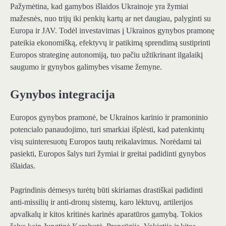
Pažymėtina, kad gamybos išlaidos Ukrainoje yra žymiai
mažesnės, nuo trijų iki penkių kartų ar net daugiau, palyginti su
Europa ir JAV. Todėl investavimas į Ukrainos gynybos pramonę
pateikia ekonomišką, efektyvų ir patikimą sprendimą sustiprinti
Europos strateginę autonomiją, tuo pačiu užtikrinant ilgalaikį
saugumo ir gynybos galimybes visame žemyne.
Gynybos integracija
Europos gynybos pramonė, be Ukrainos karinio ir pramoninio
potencialo panaudojimo, turi smarkiai išplėsti, kad patenkintų
visų suinteresuotų Europos tautų reikalavimus. Norėdami tai
pasiekti, Europos šalys turi žymiai ir greitai padidinti gynybos
išlaidas.
Pagrindinis dėmesys turėtų būti skiriamas drastiškai padidinti
anti-missilių ir anti-dronų sistemų, karo lėktuvų, artilerijos
apvalkalų ir kitos kritinės karinės aparatūros gamybą. Tokios