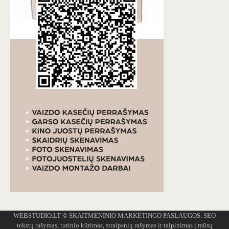
WEBSTUDIO.LT
© SKAITMENINIO MARKETINGO PASLAUGOS. SEO
tekstų rašymas, turinio kūrimas, straipsnių rašymas ir talpinimas į mūsų