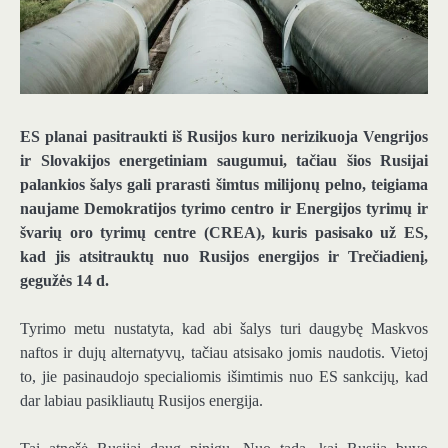
ES planai pasitraukti iš Rusijos kuro nerizikuoja Vengrijos
ir Slovakijos energetiniam saugumui, tačiau šios Rusijai
palankios šalys gali prarasti šimtus milijonų pelno, teigiama
naujame Demokratijos tyrimo centro ir Energijos tyrimų ir
švarių oro tyrimų centre (CREA), kuris pasisako už ES,
kad jis atsitrauktų nuo Rusijos energijos ir Trečiadienį,
gegužės 14 d.
Tyrimo metu nustatyta, kad abi šalys turi daugybę Maskvos
naftos ir dujų alternatyvų, tačiau atsisako jomis naudotis. Vietoj
to, jie pasinaudojo specialiomis išimtimis nuo ES sankcijų, kad
dar labiau pasikliautų Rusijos energija.