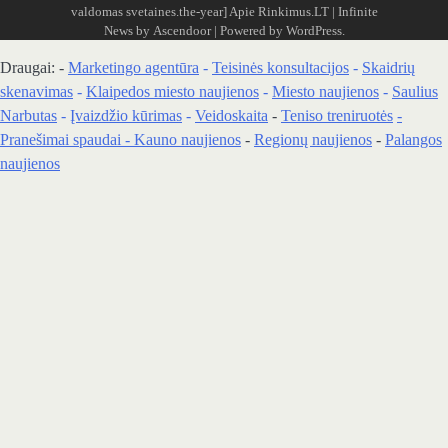
valdomas svetaines.the-year]
Apie Rinkimus.LT
| Infinite
News by
Ascendoor
| Powered by
WordPress
.
Draugai: -
Marketingo agentūra
-
Teisinės konsultacijos
-
Skaidrių
skenavimas
-
Klaipedos miesto naujienos
-
Miesto naujienos
-
Saulius
Narbutas
-
Įvaizdžio kūrimas
-
Veidoskaita
-
Teniso treniruotės
-
Pranešimai spaudai -
Kauno naujienos
-
Regionų naujienos
-
Palangos
naujienos