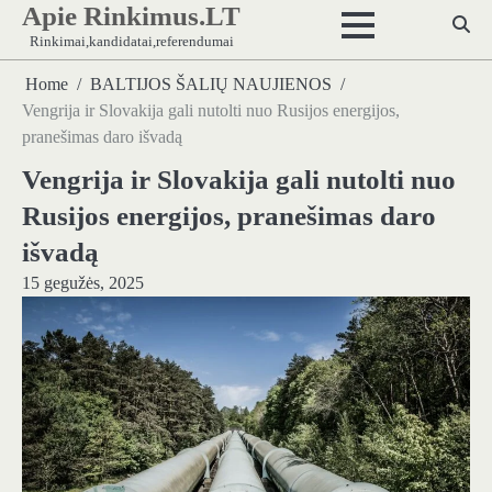
Apie Rinkimus.LT
Skip
to
Rinkimai,kandidatai,referendumai
content
Home
BALTIJOS ŠALIŲ NAUJIENOS
Vengrija ir Slovakija gali nutolti nuo Rusijos energijos,
pranešimas daro išvadą
Vengrija ir Slovakija gali nutolti nuo
Rusijos energijos, pranešimas daro
išvadą
15 gegužės, 2025