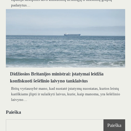
padarytus…
Didžiosios Britanijos ministrai: įstatymai leidžia
konfiskuoti šešėlinio laivyno tanklaivius
Britų vyriausybė mano, kad nustatė įstatymų nuostatas, kurios leistų
kariškiams įlipti ir sulaikyti laivus, kurie, kaip manoma, yra šešėlinio
laivyno…
Paieška
Paieška