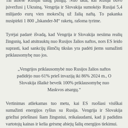
Tai atnešė Rusijai daug pinigų. Nuo tada, kai Rusija buvo
įsiveržusi į Ukrainą, Vengrija ir Slovakija sumokėjo Rusijai 5,4
milijardo eurų vien mokesčių už žalią naftą. To pakanka
nusipirkti 1 800 „Iskander-M“ raketų, rašoma tyrime.
Tyrėjai padarė išvadą, kad Vengrija ir Slovakija nesiima realių
žingsnių, kad atsitrauktų nuo Rusijos žalios naftos, nors ES leido
suprasti, kad sankcijų išimčių tikslas yra padėti jiems sumažinti
priklausomybę nuo jos.
„Vengrijos priklausomybė nuo Rusijos žalios naftos
padidėjo nuo 61% prieš invaziją iki 86% 2024 m., O
Slovakija išlaikė beveik 100% priklausomybę nuo
Maskvos atsargų.“
Vertinimas atliekamas tuo metu, kai ES ruošiasi visiškai
sumažinti energijos ryšius su Rusija. Vengrija ir Slovakija
griežtai priešinasi šiam žingsniui, reikalaudami, kad ji padidins
vartotojų kainas ir kelia grėsmę abiejų šalių energijos tiekimui.