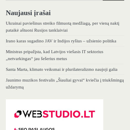
Naujausi įrašai
Ukrainai paviešinus streiko filmuotą medžiagą, per vieną naktį
pataikė aštuoni Rusijos tanklaiviai
Irano karas sugadino JAV ir Indijos ryšius – užsienio politika
Ministras pripažįsta, kad Latvijos viešasis IT sektorius
„netvarkingas“ jau šešerius metus
Santa Marta, klimato veiksmai ir plurilateralizmo naujoji galia
Jaunimo muzikos festivalis „Šiauliai gyvai“ kviečia į triukšmingą
uždarymą