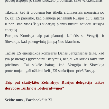
padėtų išspręsti jo šalies biudžeto problemas, sakė Wickendenas.
Tikėtina, kad ši problema bus iškelta artimiausiais mėnesiais po
to, kai ES pareiškė, kad planuoja panaikinti Rusijos dujų sutartis
ir nori, kad visos šalys sudarytų planus nustoti naudoti Rusijos
energiją.
Europos Komisija taip pat planuoja kalbėtis su Vengrija ir
Slovakija, kad palengvintų įtampą šiuo klausimu.
Tačiau ES energetikos komisaras Danas Jørgensenas teigė, kad
yra pasirengęs įgyvendinti įstatymus, net jei kai kurios šalys tam
priešinosi. Tai sukėlė baimę, kad Vengrija ir Slovakija
protestuojant gali užkirsti kelią ES sankcijoms prieš Rusiją.
Taip pat skaitykite: Zelenskyy: Rusijos delegacija taikos
derybose Turkijoje „dekoratyvinės“
Sekite mus „Facebook“ ir X!