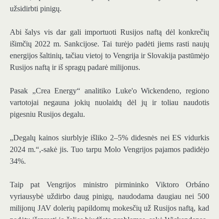
užsidirbti pinigų.
Abi šalys vis dar gali importuoti Rusijos naftą dėl konkrečių
išimčių 2022 m. Sankcijose. Tai turėjo padėti jiems rasti naujų
energijos šaltinių, tačiau vietoj to Vengrija ir Slovakija pastūmėjo
Rusijos naftą ir iš spragų padarė milijonus.
Pasak „Crea Energy“ analitiko Luke'o Wickendeno, regiono
vartotojai negauna jokių nuolaidų dėl jų ir toliau naudotis
pigesniu Rusijos degalu.
„Degalų kainos siurblyje išliko 2–5% didesnės nei ES vidurkis
2024 m.“,-sakė jis. Tuo tarpu Molo Vengrijos pajamos padidėjo
34%.
Taip pat Vengrijos ministro pirmininko Viktoro Orbáno
vyriausybė uždirbo daug pinigų, naudodama daugiau nei 500
milijonų JAV dolerių papildomų mokesčių už Rusijos naftą, kad