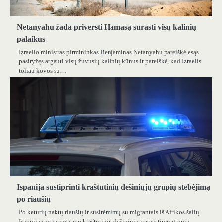
Netanyahu žada priversti Hamasą surasti visų kalinių
palaikus
Izraelio ministras pirmininkas Benjaminas Netanyahu pareiškė esąs
pasiryžęs atgauti visų žuvusių kalinių kūnus ir pareiškė, kad Izraelis
toliau kovos su…
Ispanija sustiprinti kraštutinių dešiniųjų grupių stebėjimą
po riaušių
Po keturių naktų riaušių ir susirėmimų su migrantais iš Afrikos šalių
Ispanija sustiprins savo kraštutinių dešiniųjų ir rasistinių grupių