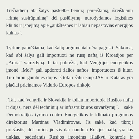
Trečiadienį abi šalys paskelbė bendrą pareiškimą, išreiškiantį
„rimtą susirūpinimą“ dėl pasiūlymų, nurodydamos logistines
kliūtis ir įspėjimą apie „aukštesnes ir labiau nepastovias energijos
kainas“.
Tyrime pabrėžiama, kad šalių argumentai nėra pagrįsti. Sakoma,
kad abi šalys gali importuoti ne rusų naftą iš Kroatijos per
„Adria“ vamzdyną. Ir tai pabrėžia, kad Vengrijos energetikos
įmonė „Mol“ gali apdoroti žalios naftos, importuotos iš kitur.
Tuo tarpu gamtinės dujos iš tokių šalių kaip JAV ir Kataras yra
plačiai prieinamos Vidurio Europos rinkoje.
„Tai, kad Vengrija ir Slovakija ir toliau importuoja Rusijos naftą
ir dujas, nėra dėl techninių ar infrastruktūros suvaržymų“, – sakė
Demokratijos tyrimo centro Energetikos ir klimato programos
direktorius Martinas Vladimirovas. Jis sakė, kad tikroji
priežastis, dėl kurios jie vis dar naudoja Rusijos naftą, yra tas
tinklas, padedantis Rusijos įmonėms išlaikyti kontrolę ir