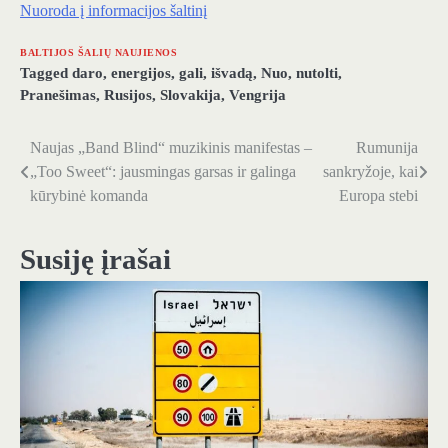
Nuoroda į informacijos šaltinį
BALTIJOS ŠALIŲ NAUJIENOS
Tagged
daro
,
energijos
,
gali
,
išvadą
,
Nuo
,
nutolti
,
Pranešimas
,
Rusijos
,
Slovakija
,
Vengrija
Naujas „Band Blind“ muzikinis manifestas –
Rumunija
Navigacija
„Too Sweet“: jausmingas garsas ir galinga
sankryžoje, kai
tarp
kūrybinė komanda
Europa stebi
įrašų
Susiję įrašai