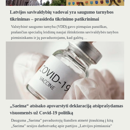
Latvijos savivaldybių vadovai yra saugumo tarnybos
tikrinimas – prasideda tikrinimo patikrinimai
Valstybinė saugumo tarnyba (VDD) gavo pirmąsias paraiškas,
prašančias specialių leidimų naujai išrinktiems savivaldybės tarybos
pirmininkams ir jų pavaduotojams, kad galėtų…
„Saeima“ atsisako apsvarstyti deklaraciją atsiprašydamas
visuomenės už Covid-19 politiką
Dauguma „Saeima“ pavaduotojų šiandien atmetė įtraukimą į kitą
„Saeima“ sesijos darbotvarkę apie partijos „Latvijos pirmiausia“