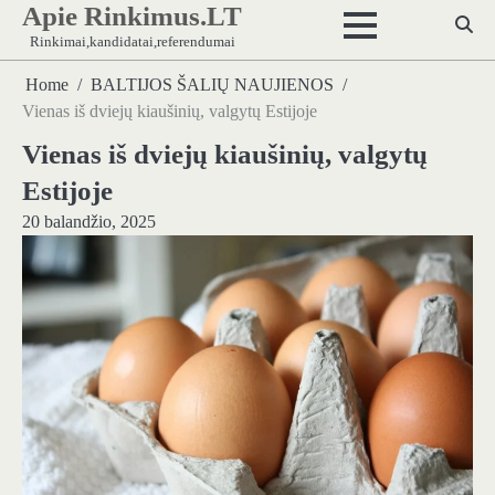
Apie Rinkimus.LT
Skip
to
Rinkimai,kandidatai,referendumai
content
Home
BALTIJOS ŠALIŲ NAUJIENOS
Vienas iš dviejų kiaušinių, valgytų Estijoje
Vienas iš dviejų kiaušinių, valgytų
Estijoje
20 balandžio, 2025