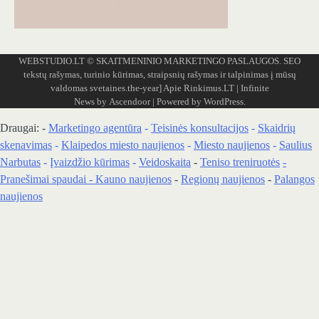
WEBSTUDIO.LT
© SKAITMENINIO MARKETINGO PASLAUGOS. SEO
tekstų rašymas, turinio kūrimas, straipsnių rašymas ir talpinimas į mūsų
valdomas svetaines.the-year]
Apie Rinkimus.LT
| Infinite
News by
Ascendoor
| Powered by
WordPress
.
Draugai: -
Marketingo agentūra
-
Teisinės konsultacijos
-
Skaidrių
skenavimas
-
Klaipedos miesto naujienos
-
Miesto naujienos
-
Saulius
Narbutas
-
Įvaizdžio kūrimas
-
Veidoskaita
-
Teniso treniruotės
-
Pranešimai spaudai -
Kauno naujienos
-
Regionų naujienos
-
Palangos
naujienos