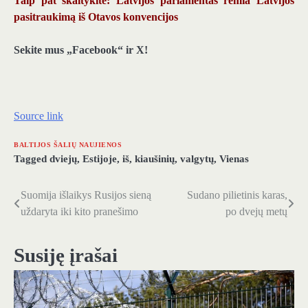
Taip pat skaitykite: Latvijos parlamentas remia Latvijos
pasitraukimą iš Otavos konvencijos
Sekite mus „Facebook“ ir X!
Source link
BALTIJOS ŠALIŲ NAUJIENOS
Tagged
dviejų
,
Estijoje
,
iš
,
kiaušinių
,
valgytų
,
Vienas
Suomija išlaikys Rusijos sieną
Sudano pilietinis karas,
Navigacija
uždaryta iki kito pranešimo
po dvejų metų
tarp
įrašų
Susiję įrašai