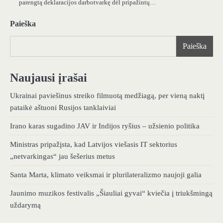
parengtą deklaracijos darbotvarkę dėl pripažintų…
Paieška
Paieška
Naujausi įrašai
Ukrainai paviešinus streiko filmuotą medžiagą, per vieną naktį
pataikė aštuoni Rusijos tanklaiviai
Irano karas sugadino JAV ir Indijos ryšius – užsienio politika
Ministras pripažįsta, kad Latvijos viešasis IT sektorius
„netvarkingas“ jau šešerius metus
Santa Marta, klimato veiksmai ir plurilateralizmo naujoji galia
Jaunimo muzikos festivalis „Šiauliai gyvai“ kviečia į triukšmingą
uždarymą