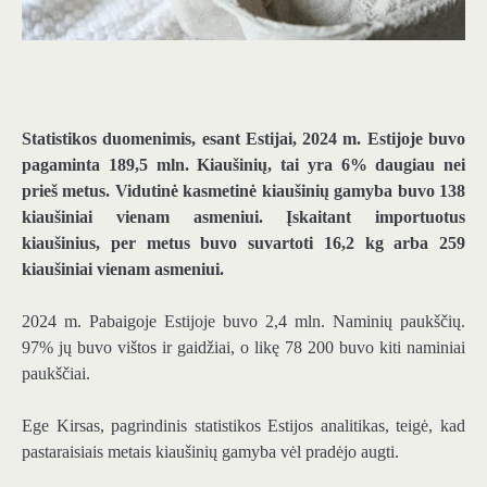
Statistikos duomenimis, esant Estijai, 2024 m. Estijoje buvo
pagaminta 189,5 mln. Kiaušinių, tai yra 6% daugiau nei
prieš metus. Vidutinė kasmetinė kiaušinių gamyba buvo 138
kiaušiniai vienam asmeniui. Įskaitant importuotus
kiaušinius, per metus buvo suvartoti 16,2 kg arba 259
kiaušiniai vienam asmeniui.
2024 m. Pabaigoje Estijoje buvo 2,4 mln. Naminių paukščių.
97% jų buvo vištos ir gaidžiai, o likę 78 200 buvo kiti naminiai
paukščiai.
Ege Kirsas, pagrindinis statistikos Estijos analitikas, teigė, kad
pastaraisiais metais kiaušinių gamyba vėl pradėjo augti.