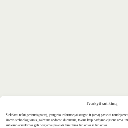
Tvarkyti sutikimą
Siekdami teikti geriausią patirtį, įrenginio informacijai saugoti ir (arba) pasiekti naudojame
šiomis technologijomis, galėsime apdoroti duomenis, tokius kaip naršymo elgsena arba uni
sutikimo atšaukimas gali neigiamai paveikti tam tikras funkcijas ir funkcijas.