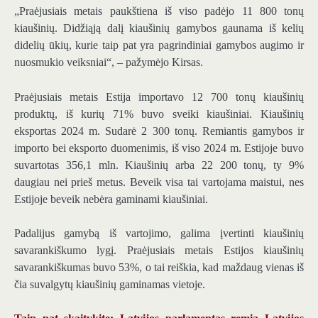
„Praėjusiais metais paukštiena iš viso padėjo 11 800 tonų
kiaušinių. Didžiąją dalį kiaušinių gamybos gaunama iš kelių
didelių ūkių, kurie taip pat yra pagrindiniai gamybos augimo ir
nuosmukio veiksniai“, – pažymėjo Kirsas.
Praėjusiais metais Estija importavo 12 700 tonų kiaušinių
produktų, iš kurių 71% buvo sveiki kiaušiniai. Kiaušinių
eksportas 2024 m. Sudarė 2 300 tonų. Remiantis gamybos ir
importo bei eksporto duomenimis, iš viso 2024 m. Estijoje buvo
suvartotas 356,1 mln. Kiaušinių arba 22 200 tonų, ty 9%
daugiau nei prieš metus. Beveik visa tai vartojama maistui, nes
Estijoje beveik nebėra gaminami kiaušiniai.
Padalijus gamybą iš vartojimo, galima įvertinti kiaušinių
savarankiškumo lygį. Praėjusiais metais Estijos kiaušinių
savarankiškumas buvo 53%, o tai reiškia, kad maždaug vienas iš
čia suvalgytų kiaušinių gaminamas vietoje.