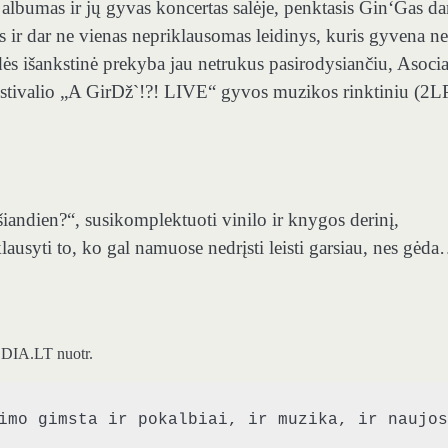
lbumas ir jų gyvas koncertas salėje, penktasis Gin‘Gas da
ir dar ne vienas nepriklausomas leidinys, kuris gyvena ne
dės išankstinė prekyba jau netrukus pasirodysiančiu, Asocia
stivalio „A GirDž`!?! LIVE“ gyvos muzikos rinktiniu (2L
šiandien?“, susikomplektuoti vinilo ir knygos derinį,
 klausyti to, ko gal namuose nedrįsti leisti garsiau, nes gėd
EDIA.LT nuotr.
imo gimsta ir pokalbiai, ir muzika, ir naujos