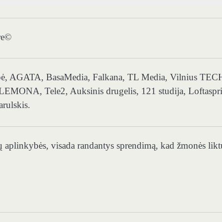
re©
aldybė, AGATA, BasaMedia, Falkana, TL Media, Vilnius TEC
 LEMONA, Tele2, Auksinis drugelis, 121 studija, Loftaspri
rulskis.
ų aplinkybės, visada randantys sprendimą, kad žmonės likt