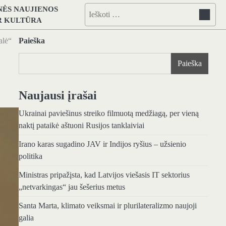
NĖS NAUJIENOS
Ieškoti:
IR KULTŪRA
alė“
Paieška
Paieška
Naujausi įrašai
Ukrainai paviešinus streiko filmuotą medžiagą, per vieną
naktį pataikė aštuoni Rusijos tanklaiviai
Irano karas sugadino JAV ir Indijos ryšius – užsienio
politika
Ministras pripažįsta, kad Latvijos viešasis IT sektorius
„netvarkingas“ jau šešerius metus
Santa Marta, klimato veiksmai ir plurilateralizmo naujoji
galia