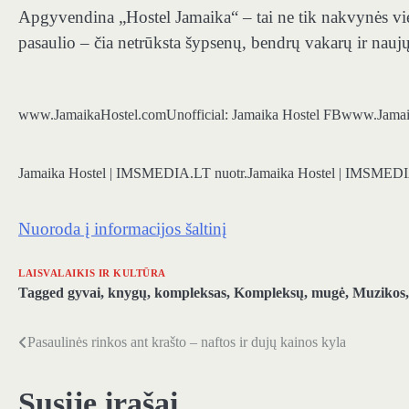
Apgyvendina „Hostel Jamaika“ – tai ne tik nakvynės viet
pasaulio – čia netrūksta šypsenų, bendrų vakarų ir nau
www.JamaikaHostel.com
Unofficial: Jamaika Hostel FB
www.Jamai
Jamaika Hostel | IMSMEDIA.LT nuotr.
Jamaika Hostel | IMSMEDI
Nuoroda į informacijos šaltinį
LAISVALAIKIS IR KULTŪRA
Tagged
gyvai
,
knygų
,
kompleksas
,
Kompleksų
,
mugė
,
Muzikos
Pasaulinės rinkos ant krašto – naftos ir dujų kainos kyla
Navigacija
tarp
Susiję įrašai