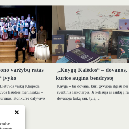
jono varžybų ratas
„Knygų Kalėdos“ – dovanos,
“ įvyko
kurios augina bendrystę
Lietuvos vaikų Klaipėda
Knyga – tai dovana, kuri gyvuoja ilgiau nei
tuvos liaudies menininkai –
šventinis laikotarpis. Ji keliauja iš rankų į r
 kūrimas. Konkurse dalyvavo
dovanoja laiką sau, tylą,…
me tokias