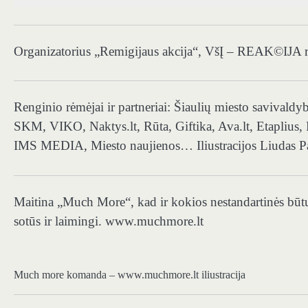
Organizatorius „Remigijaus akcija“, VšĮ – REAK©IJA 
Renginio rėmėjai ir partneriai: Šiaulių miesto saviv
SKM, VIKO, Naktys.lt, Rūta, Giftika, Ava.lt, Etaplius,
IMS MEDIA, Miesto naujienos… Iliustracijos Liudas Pa
Maitina „Much More“, kad ir kokios nestandartinės būt
sotūs ir laimingi. www.muchmore.lt
Much more komanda – www.muchmore.lt iliustracija