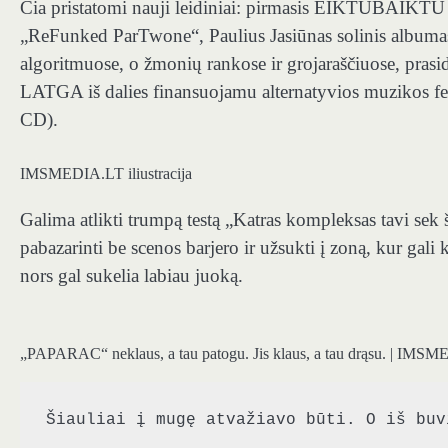
Čia pristatomi nauji leidiniai: pirmasis EIKTUBAIKTU a
„ReFunked ParTwone“, Paulius Jasiūnas solinis albumas 
algoritmuose, o žmonių rankose ir grojaraščiuose, prasi
LATGA iš dalies finansuojamu alternatyvios muzikos fe
CD).
IMSMEDIA.LT iliustracija
Galima atlikti trumpą testą „Katras kompleksas tavi sek 
pabazarinti be scenos barjero ir užsukti į zoną, kur gali
nors gal sukelia labiau juoką.
„PAPARAC“ neklaus, a tau patogu. Jis klaus, a tau drąsu. | IMSM
Šiauliai į mugę atvažiavo būti. O iš buv