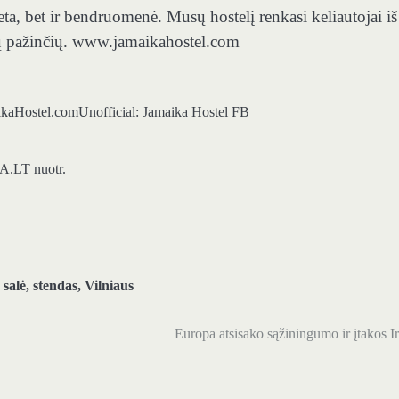
a, bet ir bendruomenė. Mūsų hostelį renkasi keliautojai iš
jų pažinčių. www.jamaikahostel.com
kaHostel.com
Unofficial: Jamaika Hostel FB
A.LT nuotr.
,
salė
,
stendas
,
Vilniaus
Europa atsisako sąžiningumo ir įtakos I