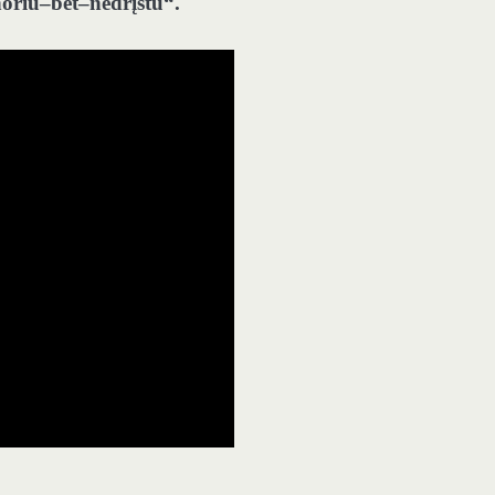
noriu–bet–nedrįstu“.