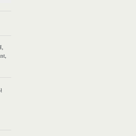
H,
nt,
ų