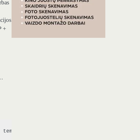
rbas
cijos
P +
a…
 temos, kurios persikelia iš Vilniaus salių 