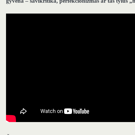
gyvena – savikritika, perfekcionizmas ar tas tylus „