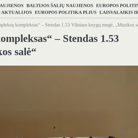
NAUJIENOS
BALTIJOS ŠALIŲ NAUJIENOS
EUROPOS POLITI
S AKTUALIJOS
EUROPOS POLITIKA PLIUS
LAISVALAIKIS 
eksų kompleksas“ – Stendas 1.53 Vilniaus knygų mugė, „Muzikos s
mpleksas“ – Stendas 1.53
os salė“