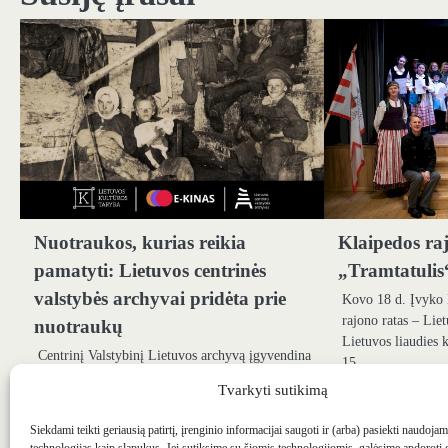
įrašų
Nuotraukos, kurias reikia
Klaipedos ra
pamatyti: Lietuvos centrinės
„Tramtatulis
valstybės archyvai pridėta prie
Kovo 18 d. Įvyko 
rajono ratas – Lie
nuotraukų
Lietuvos liaudies
Centrinį Valstybinį Lietuvos archyvą įgyvendina
15…
dalinis projektas „1914–1918 m. Fotografijos
Tvarkyti sutikimą
įsigijimas“, kurį finansuoja Lietuvos Kultūros
tarybos taryba, kuria siekiama išsaugoti…
Siekdami teikti geriausią patirtį, įrenginio informacijai saugoti ir (arba) pasiekti naudoja