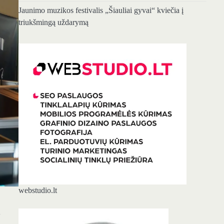
Jaunimo muzikos festivalis „Šiauliai gyvai“ kviečia į
triukšmingą uždarymą
webstudio.lt
n