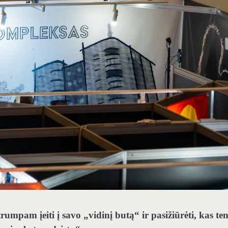
rumpam įeiti į savo „vidinį butą“ ir pasižiūrėti, kas te