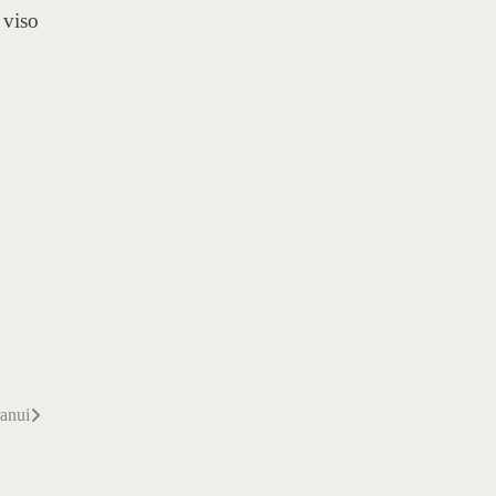
 viso
ranui