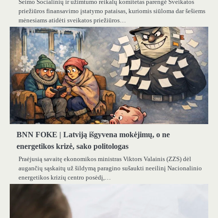
Seimo Socialinių ir užimtumo reikalų komitetas parengė Sveikatos
priežiūros finansavimo įstatymo pataisas, kuriomis siūloma dar šešiems
mėnesiams atidėti sveikatos priežiūros…
BNN FOKE | Latviją išgyvena mokėjimų, o ne
energetikos krizė, sako politologas
Praėjusią savaitę ekonomikos ministras Viktors Valainis (ZZS) dėl
augančių sąskaitų už šildymą paragino sušaukti neeilinį Nacionalinio
energetikos krizių centro posėdį,…