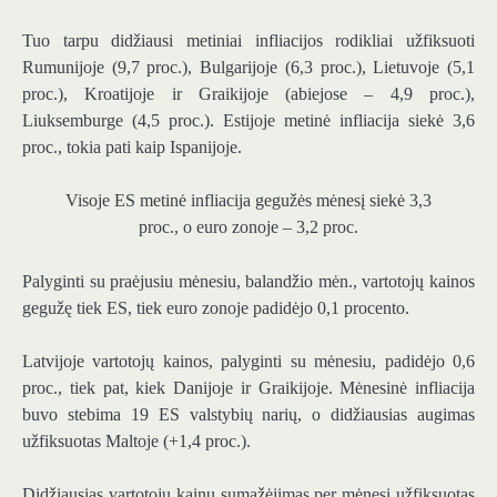
Tuo tarpu didžiausi metiniai infliacijos rodikliai užfiksuoti
Rumunijoje (9,7 proc.), Bulgarijoje (6,3 proc.), Lietuvoje (5,1
proc.), Kroatijoje ir Graikijoje (abiejose – 4,9 proc.),
Liuksemburge (4,5 proc.). Estijoje metinė infliacija siekė 3,6
proc., tokia pati kaip Ispanijoje.
Visoje ES metinė infliacija gegužės mėnesį siekė 3,3
proc., o euro zonoje – 3,2 proc.
Palyginti su praėjusiu mėnesiu, balandžio mėn., vartotojų kainos
gegužę tiek ES, tiek euro zonoje padidėjo 0,1 procento.
Latvijoje vartotojų kainos, palyginti su mėnesiu, padidėjo 0,6
proc., tiek pat, kiek Danijoje ir Graikijoje. Mėnesinė infliacija
buvo stebima 19 ES valstybių narių, o didžiausias augimas
užfiksuotas Maltoje (+1,4 proc.).
Didžiausias vartotojų kainų sumažėjimas per mėnesį užfiksuotas