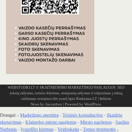
WEBSTUDIO.LT
© SKAITMENINIO MARKETINGO PASLAUGOS. SEO
tekstų rašymas, turinio kūrimas, straipsnių rašymas ir talpinimas į mūsų
valdomas svetaines.the-year]
Apie Rinkimus.LT
| Infinite
News by
Ascendoor
| Powered by
WordPress
.
Draugai: -
Marketingo agentūra
-
Teisinės konsultacijos
-
Skaidrių
skenavimas
-
Klaipedos miesto naujienos
-
Miesto naujienos
-
Saulius
Narbutas
-
Įvaizdžio kūrimas
-
Veidoskaita
-
Teniso treniruotės
-