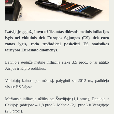
Latvijoje gegužę buvo užfiksuotas didesnis metinis infliacijos
lygis nei vidutinis tiek Europos Sąjungos (ES), tiek euro
zonos lygis, rodo trečiadienį paskelbti ES statistikos
tarnybos Eurostato duomenys.
Latvijoje gegužę metinė infliacija siekė 3,5 proc., o tai atitiko
Airijos ir Kipro rodiklius.
Vartotojų kainos per mėnesį, palyginti su 2012 m., padidėjo
visose ES šalyse.
Mažiausia infliacija užfiksuota Švedijoje (1,1 proc.), Danijoje ir
Čekijoje (abiejose – 1,8 proc.), Maltoje (2,1 proc.) ir Vengrijoje
(2,3 proc.).