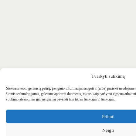
Tvarkyti sutikimą
Siekdami teikti geriausią patirtį, įrenginio informacijai saugoti ir (arba) pasiekti naudojame
šiomis technologijomis, galėsime apdoroti duomenis, tokius kaip naršymo elgsena arba uni
sutikimo atšaukimas gali neigiamai paveikti tam tikras funkcijas ir funkcijas.
Priimti
Neigti