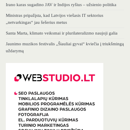
Irano karas sugadino JAV ir Indijos ryšius – užsienio politika
Ministras pripažįsta, kad Latvijos viešasis IT sektorius
„netvarkingas“ jau šešerius metus
Santa Marta, klimato veiksmai ir plurilateralizmo naujoji galia
Jaunimo muzikos festivalis „Šiauliai gyvai“ kviečia į triukšmingą
uždarymą