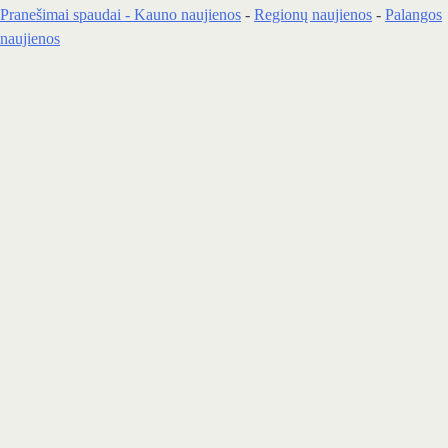
Pranešimai spaudai -
Kauno naujienos
-
Regionų naujienos
-
Palangos
naujienos