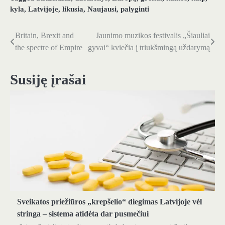
kyla
,
Latvijoje
,
likusia
,
Naujausi
,
palyginti
Britain, Brexit and
Jaunimo muzikos festivalis „Šiauliai
Navigacija
the spectre of Empire
gyvai“ kviečia į triukšmingą uždarymą
tarp
įrašų
Susiję įrašai
Sveikatos priežiūros „krepšelio“ diegimas Latvijoje vėl
stringa – sistema atidėta dar pusmečiui