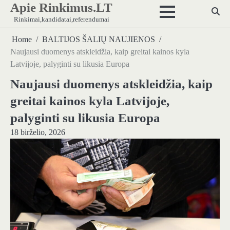
Apie Rinkimus.LT
Skip
to
Rinkimai,kandidatai,referendumai
content
Home
BALTIJOS ŠALIŲ NAUJIENOS
Naujausi duomenys atskleidžia, kaip greitai kainos kyla
Latvijoje, palyginti su likusia Europa
Naujausi duomenys atskleidžia, kaip
greitai kainos kyla Latvijoje,
palyginti su likusia Europa
18 birželio, 2026