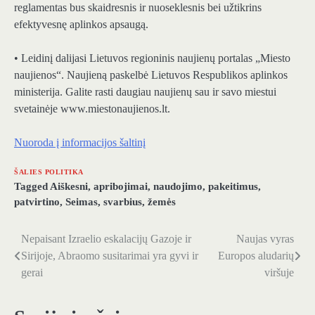
reglamentas bus skaidresnis ir nuoseklesnis bei užtikrins
efektyvesnę aplinkos apsaugą.
• Leidinį dalijasi Lietuvos regioninis naujienų portalas „Miesto
naujienos“. Naujieną paskelbė Lietuvos Respublikos aplinkos
ministerija. Galite rasti daugiau naujienų sau ir savo miestui
svetainėje www.miestonaujienos.lt.
Nuoroda į informacijos šaltinį
ŠALIES POLITIKA
Tagged
Aiškesni
,
apribojimai
,
naudojimo
,
pakeitimus
,
patvirtino
,
Seimas
,
svarbius
,
žemės
Nepaisant Izraelio eskalacijų Gazoje ir
Naujas vyras
Navigacija
Sirijoje, Abraomo susitarimai yra gyvi ir
Europos aludarių
tarp
gerai
viršuje
įrašų