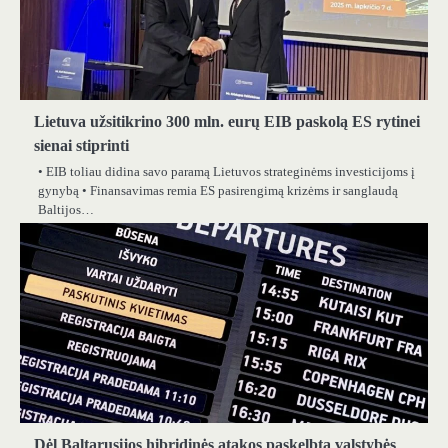
Lietuva užsitikrino 300 mln. eurų EIB paskolą ES rytinei
sienai stiprinti
• EIB toliau didina savo paramą Lietuvos strateginėms investicijoms į
gynybą • Finansavimas remia ES pasirengimą krizėms ir sanglaudą
Baltijos…
Dėl Baltarusijos hibridinės atakos paskelbta valstybės