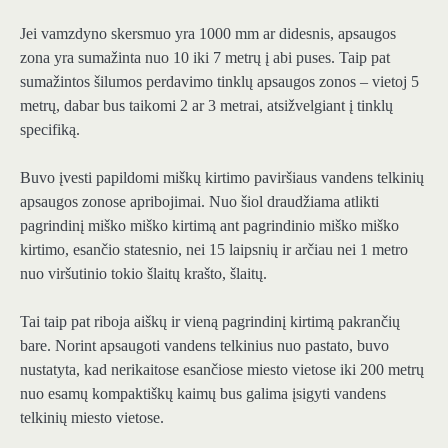
Jei vamzdyno skersmuo yra 1000 mm ar didesnis, apsaugos
zona yra sumažinta nuo 10 iki 7 metrų į abi puses. Taip pat
sumažintos šilumos perdavimo tinklų apsaugos zonos – vietoj 5
metrų, dabar bus taikomi 2 ar 3 metrai, atsižvelgiant į tinklų
specifiką.
Buvo įvesti papildomi miškų kirtimo paviršiaus vandens telkinių
apsaugos zonose apribojimai. Nuo šiol draudžiama atlikti
pagrindinį miško miško kirtimą ant pagrindinio miško miško
kirtimo, esančio statesnio, nei 15 laipsnių ir arčiau nei 1 metro
nuo viršutinio tokio šlaitų krašto, šlaitų.
Tai taip pat riboja aiškų ir vieną pagrindinį kirtimą pakrančių
bare. Norint apsaugoti vandens telkinius nuo pastato, buvo
nustatyta, kad nerikaitose esančiose miesto vietose iki 200 metrų
nuo esamų kompaktiškų kaimų bus galima įsigyti vandens
telkinių miesto vietose.