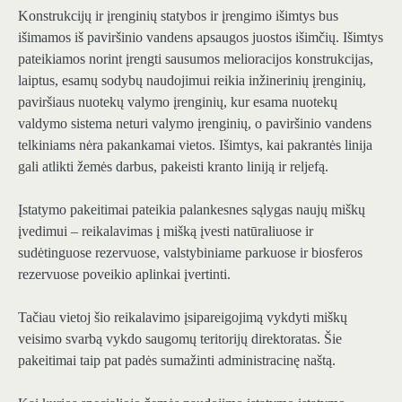
Konstrukcijų ir įrenginių statybos ir įrengimo išimtys bus
išimamos iš paviršinio vandens apsaugos juostos išimčių. Išimtys
pateikiamos norint įrengti sausumos melioracijos konstrukcijas,
laiptus, esamų sodybų naudojimui reikia inžinerinių įrenginių,
paviršiaus nuotekų valymo įrenginių, kur esama nuotekų
valdymo sistema neturi valymo įrenginių, o paviršinio vandens
telkiniams nėra pakankamai vietos. Išimtys, kai pakrantės linija
gali atlikti žemės darbus, pakeisti kranto liniją ir reljefą.
Įstatymo pakeitimai pateikia palankesnes sąlygas naujų miškų
įvedimui – reikalavimas į mišką įvesti natūraliuose ir
sudėtinguose rezervuose, valstybiniame parkuose ir biosferos
rezervuose poveikio aplinkai įvertinti.
Tačiau vietoj šio reikalavimo įsipareigojimą vykdyti miškų
veisimo svarbą vykdo saugomų teritorijų direktoratas. Šie
pakeitimai taip pat padės sumažinti administracinę naštą.