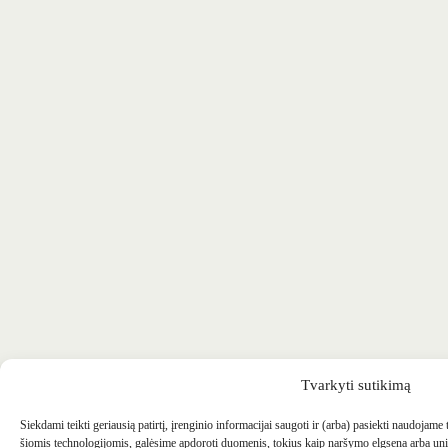
Tvarkyti sutikimą
Siekdami teikti geriausią patirtį, įrenginio informacijai saugoti ir (arba) pasiekti naudojame
šiomis technologijomis, galėsime apdoroti duomenis, tokius kaip naršymo elgsena arba uni