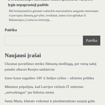
lygio nepaprastoji padėtis
Dėl besitęsiančios grėsmės valstybės nacionalinio saugumo interesams
ir pavojaus žmonių gyvybei, sveikatai, turtui ir/ar aplinkai iš
Baltarusijos į Lietuvos teritoriją…
Paieška
Paieška
Naujausi įrašai
Ukrainai paviešinus streiko filmuotą medžiagą, per vieną naktį
pataikė aštuoni Rusijos tanklaiviai
Irano karas sugadino JAV ir Indijos ryšius – užsienio politika
Ministras pripažįsta, kad Latvijos viešasis IT sektorius
„netvarkingas“ jau šešerius metus
Santa Marta, klimato veiksmai ir plurilateralizmo naujoji galia