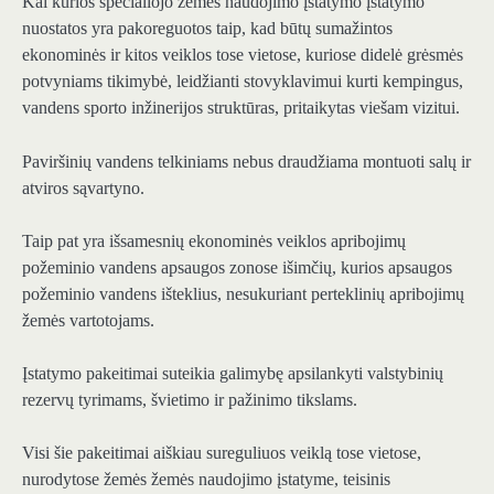
Kai kurios specialiojo žemės naudojimo įstatymo įstatymo
nuostatos yra pakoreguotos taip, kad būtų sumažintos
ekonominės ir kitos veiklos tose vietose, kuriose didelė grėsmės
potvyniams tikimybė, leidžianti stovyklavimui kurti kempingus,
vandens sporto inžinerijos struktūras, pritaikytas viešam vizitui.
Paviršinių vandens telkiniams nebus draudžiama montuoti salų ir
atviros sąvartyno.
Taip pat yra išsamesnių ekonominės veiklos apribojimų
požeminio vandens apsaugos zonose išimčių, kurios apsaugos
požeminio vandens išteklius, nesukuriant perteklinių apribojimų
žemės vartotojams.
Įstatymo pakeitimai suteikia galimybę apsilankyti valstybinių
rezervų tyrimams, švietimo ir pažinimo tikslams.
Visi šie pakeitimai aiškiau sureguliuos veiklą tose vietose,
nurodytose žemės žemės naudojimo įstatyme, teisinis