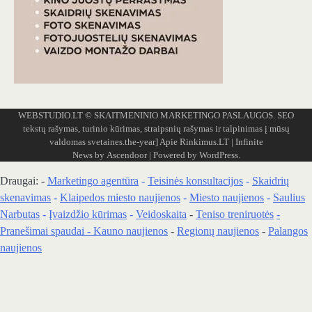
WEBSTUDIO.LT
© SKAITMENINIO MARKETINGO PASLAUGOS. SEO
tekstų rašymas, turinio kūrimas, straipsnių rašymas ir talpinimas į mūsų
valdomas svetaines.the-year]
Apie Rinkimus.LT
| Infinite
News by
Ascendoor
| Powered by
WordPress
.
Draugai: -
Marketingo agentūra
-
Teisinės konsultacijos
-
Skaidrių
skenavimas
-
Klaipedos miesto naujienos
-
Miesto naujienos
-
Saulius
Narbutas
-
Įvaizdžio kūrimas
-
Veidoskaita
-
Teniso treniruotės
-
Pranešimai spaudai -
Kauno naujienos
-
Regionų naujienos
-
Palangos
naujienos