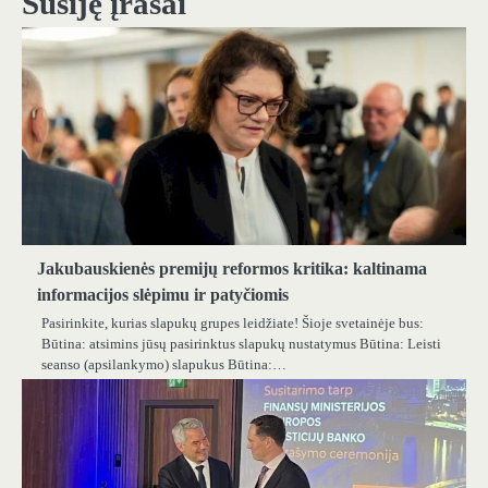
Susiję įrašai
Jakubauskienės premijų reformos kritika: kaltinama
informacijos slėpimu ir patyčiomis
Pasirinkite, kurias slapukų grupes leidžiate! Šioje svetainėje bus:
Būtina: atsimins jūsų pasirinktus slapukų nustatymus Būtina: Leisti
seanso (apsilankymo) slapukus Būtina:…