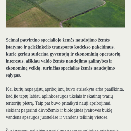
Seimai patvirtino specialiojo žemės naudojimo žemės
įstatymo ir geležinkelio transporto kodekso pakeitimus,
kurie geriau suderina gyventojų ir ekonominių operatorių
interesus, aiškiau valdo žemės naudojimo galimybes ir
ekonominę veiklą, turinčias specialias žemės naudojimo
sąlygas.
Kai kurių nepagrįstų apribojimų buvo atsisakyta arba paaiškinta,
kad jie taptų labiau aplinkosaugos tikslais ir skatintų tvarių
teritorijų plėtrą. Taip pat buvo pritaikyti nauji apribojimai,
siekiant pagerinti dirvožemio ir biologinės įvairovės būklę
vandens apsaugos juostelėse ir vandens telkinių vietose.