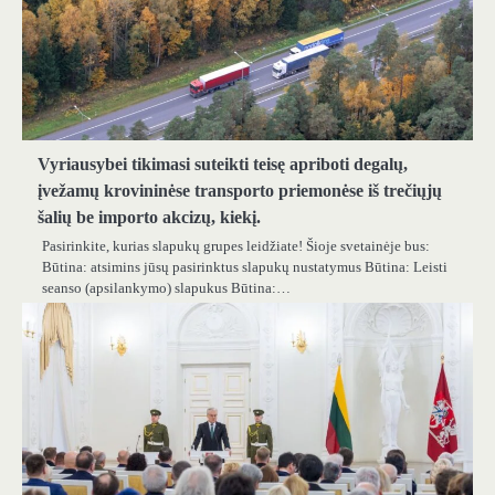
Vyriausybei tikimasi suteikti teisę apriboti degalų,
įvežamų krovininėse transporto priemonėse iš trečiųjų
šalių be importo akcizų, kiekį.
Pasirinkite, kurias slapukų grupes leidžiate! Šioje svetainėje bus:
Būtina: atsimins jūsų pasirinktus slapukų nustatymus Būtina: Leisti
seanso (apsilankymo) slapukus Būtina:…