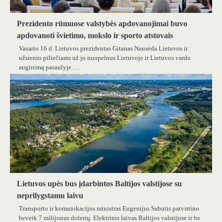
Prezidento rūmuose valstybės apdovanojimai buvo
apdovanoti švietimo, mokslo ir sporto atstovais
Vasario 16 d. Lietuvos prezidentas Gitanas Nausėda Lietuvos ir
užsienio piliečiams už jo nuopelnus Lietuvoje ir Lietuvos vardo
auginimą pasaulyje.…
Lietuvos upės bus įdarbintos Baltijos valstijose su
neprilygstamu laivu
Transporto ir komunikacijos ministras Eugenijus Sabutis patvirtino
beveik 7 milijonus dolerių. Elektrinis laivas Baltijos valstijose ir be