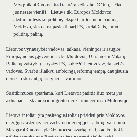
Mes puikiai žinome, kad tai nėra kelias be iššūkių, tačiau
jūs nesate vieniši – Lietuva tiki Europos Moldovos
ateitimi ir tęsis su politine, ekspertu ir technine parama,
Moldova, siekdama pasiekti narį ES, kuriai šalis, turint
politinę, paliną.
Lietuvos vyriausybės vadovas, taikaus, vieningos ir saugios
Europa, nebus įgyvendintas be Moldovos, Ukrainos ir Vakarų
Balkanų valstybių narystės ES, pabrėžė Lietuvos vyriausybės
vadovas. Svarbu išlaikyti ambicingą reformų tempą, daugiausia
dėmesio skiriant jų kokybei ir tvarumui.
Susitikimuose aptariama, kuri Lietuvos patirtis šiuo metu yra
aktualiausia sklandžiau ir greitesnei Eurointegracijai Moldovoje.
Lietuva ir toliau yra pasirengusi toliau prisidėti prie Moldovos
energijos sistemos pertvarkymo ir energijos šaltinių įvairinimo.
Mes gerai žinome apie šio proceso svarbą ir tai, kad bet kokią