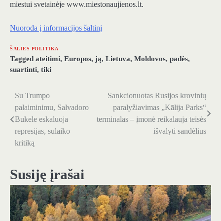
miestui svetainėje www.miestonaujienos.lt.
Nuoroda į informacijos šaltinį
ŠALIES POLITIKA
Tagged
ateitimi
,
Europos
,
ją
,
Lietuva
,
Moldovos
,
padės
,
suartinti
,
tiki
Su Trumpo
Sankcionuotas Rusijos krovinių
Navigacija
palaiminimu, Salvadoro
paralyžiavimas „Kālija Parks“
tarp
Bukele eskaluoja
terminalas – įmonė reikalauja teisės
represijas, sulaiko
išvalyti sandėlius
įrašų
kritiką
Susiję įrašai