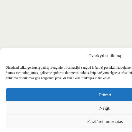
Tvarkyti sutikimą
Siekdami teikti geriausią patirtį, įrenginio informacijai saugoti ir (arba) pasiekti naudojame
šiomis technologijomis, galėsime apdoroti duomenis, tokius kaip naršymo elgsena arba uni
sutikimo atšaukimas gali neigiamai paveikti tam tikras funkcijas ir funkcijas.
Priimti
Neigti
Peržiūrėti nuostatas