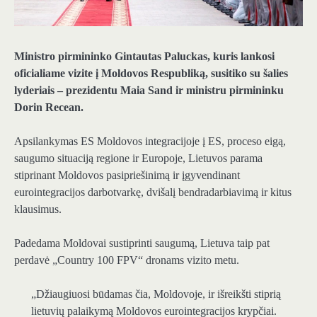
Ministro pirmininko Gintautas Paluckas, kuris lankosi
oficialiame vizite į Moldovos Respubliką, susitiko su šalies
lyderiais – prezidentu Maia Sand ir ministru pirmininku
Dorin Recean.
Apsilankymas ES Moldovos integracijoje į ES, proceso eigą,
saugumo situaciją regione ir Europoje, Lietuvos parama
stiprinant Moldovos pasipriešinimą ir įgyvendinant
eurointegracijos darbotvarkę, dvišalį bendradarbiavimą ir kitus
klausimus.
Padedama Moldovai sustiprinti saugumą, Lietuva taip pat
perdavė „Country 100 FPV“ dronams vizito metu.
„Džiaugiuosi būdamas čia, Moldovoje, ir išreikšti stiprią
lietuvių palaikymą Moldovos eurointegracijos krypčiai.