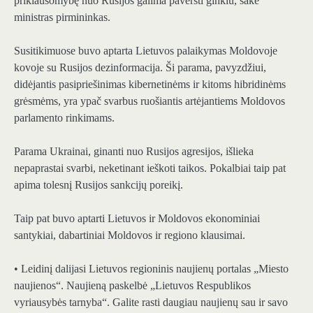
priklausomybę nuo Rusijos galima paversti ginklu, sakė
ministras pirmininkas.
Susitikimuose buvo aptarta Lietuvos palaikymas Moldovoje
kovoje su Rusijos dezinformacija. Ši parama, pavyzdžiui,
didėjantis pasipriešinimas kibernetinėms ir kitoms hibridinėms
grėsmėms, yra ypač svarbus ruošiantis artėjantiems Moldovos
parlamento rinkimams.
Parama Ukrainai, ginanti nuo Rusijos agresijos, išlieka
nepaprastai svarbi, neketinant ieškoti taikos. Pokalbiai taip pat
apima tolesnį Rusijos sankcijų poreikį.
Taip pat buvo aptarti Lietuvos ir Moldovos ekonominiai
santykiai, dabartiniai Moldovos ir regiono klausimai.
• Leidinį dalijasi Lietuvos regioninis naujienų portalas „Miesto
naujienos“. Naujieną paskelbė „Lietuvos Respublikos
vyriausybės tarnyba“. Galite rasti daugiau naujienų sau ir savo