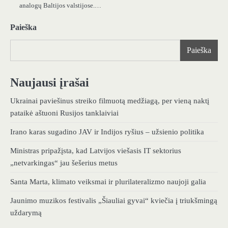
analogų Baltijos valstijose.…
Paieška
Paieška
Naujausi įrašai
Ukrainai paviešinus streiko filmuotą medžiagą, per vieną naktį
pataikė aštuoni Rusijos tanklaiviai
Irano karas sugadino JAV ir Indijos ryšius – užsienio politika
Ministras pripažįsta, kad Latvijos viešasis IT sektorius
„netvarkingas“ jau šešerius metus
Santa Marta, klimato veiksmai ir plurilateralizmo naujoji galia
Jaunimo muzikos festivalis „Šiauliai gyvai“ kviečia į triukšmingą
uždarymą