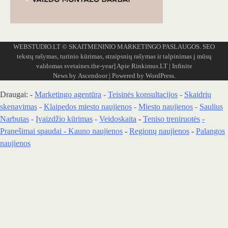
WEBSTUDIO.LT
© SKAITMENINIO MARKETINGO PASLAUGOS. SEO
tekstų rašymas, turinio kūrimas, straipsnių rašymas ir talpinimas į mūsų
valdomas svetaines.the-year]
Apie Rinkimus.LT
| Infinite
News by
Ascendoor
| Powered by
WordPress
.
Draugai: -
Marketingo agentūra
-
Teisinės konsultacijos
-
Skaidrių
skenavimas
-
Klaipedos miesto naujienos
-
Miesto naujienos
-
Saulius
Narbutas
-
Įvaizdžio kūrimas
-
Veidoskaita
-
Teniso treniruotės
-
Pranešimai spaudai -
Kauno naujienos
-
Regionų naujienos
-
Palangos
naujienos