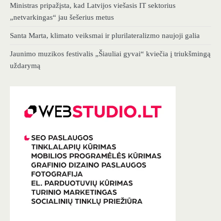
Ministras pripažįsta, kad Latvijos viešasis IT sektorius
„netvarkingas“ jau šešerius metus
Santa Marta, klimato veiksmai ir plurilateralizmo naujoji galia
Jaunimo muzikos festivalis „Šiauliai gyvai“ kviečia į triukšmingą
uždarymą