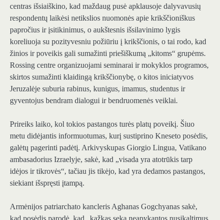
centras išsiaiškino, kad maždaug pusė apklausoje dalyvavusių
respondentų laikėsi netikslios nuomonės apie krikščioniškus
papročius ir įsitikinimus, o aukštesnis išsilavinimo lygis
koreliuoja su pozityvesniu požiūriu į krikščionis, o tai rodo, kad
žinios ir poveikis gali sumažinti priešiškumą „kitoms“ grupėms.
Rossing centre organizuojami seminarai ir mokyklos programos,
skirtos sumažinti klaidingą krikščionybę, o kitos iniciatyvos
Jeruzalėje suburia rabinus, kunigus, imamus, studentus ir
gyventojus bendram dialogui ir bendruomenės veiklai.
Prireiks laiko, kol tokios pastangos turės platų poveikį. Šiuo
metu didėjantis informuotumas, kurį sustiprino Kneseto posėdis,
galėtų pagerinti padėtį. Arkivyskupas Giorgio Lingua, Vatikano
ambasadorius Izraelyje, sakė, kad „visada yra atotrūkis tarp
idėjos ir tikrovės“, tačiau jis tikėjo, kad yra dedamos pastangos,
siekiant išspręsti įtampą.
Armėnijos patriarchato kancleris Aghanas Gogchyanas sakė,
kad posėdis parodė, kad „kažkas seka neapykantos nusikaltimus