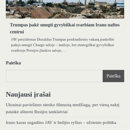
Trumpas įsakė smogti gyvybiškai svarbiam Irano naftos
centrui
JAV prezidentas Donaldas Trumpas penktadienio vakarą paskelbė
įsakęs smogti Chargo saloje – mažoje, bet strategiškai gyvybiškai
svarbioje Persijos įlankos saloje,…
Paieška
Paieška
Naujausi įrašai
Ukrainai paviešinus streiko filmuotą medžiagą, per vieną naktį
pataikė aštuoni Rusijos tanklaiviai
Irano karas sugadino JAV ir Indijos ryšius – užsienio politika