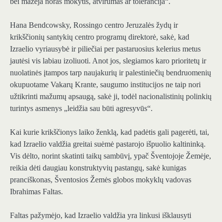
bei mažėja noras mokytis, atvirumas ar tolerancija“.
Hana Bendcowsky, Rossingo centro Jeruzalės žydų ir
krikščionių santykių centro programų direktorė, sakė, kad
Izraelio vyriausybė ir piliečiai per pastaruosius kelerius metus
jautėsi vis labiau izoliuoti. Anot jos, slegiamos karo prioritetų ir
nuolatinės įtampos tarp naujakurių ir palestiniečių bendruomenių
okupuotame Vakarų Krante, saugumo institucijos ne taip nori
užtikrinti mažumų apsaugą, sakė ji, todėl nacionalistinių polinkių
turintys asmenys „leidžia sau būti agresyvūs“.
Kai kurie krikščionys laiko ženklą, kad padėtis gali pagerėti, tai,
kad Izraelio valdžia greitai suėmė pastarojo išpuolio kaltininką.
Vis dėlto, norint skatinti taikų sambūvį, ypač Šventojoje Žemėje,
reikia dėti daugiau konstruktyvių pastangų, sakė kunigas
pranciškonas, Šventosios Žemės globos mokyklų vadovas
Ibrahimas Faltas.
Faltas pažymėjo, kad Izraelio valdžia yra linkusi išklausyti