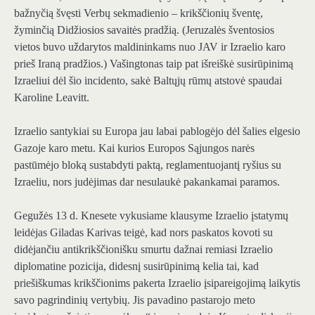
bažnyčią švęsti Verbų sekmadienio – krikščionių šventę,
žyminčią Didžiosios savaitės pradžią. (Jeruzalės šventosios
vietos buvo uždarytos maldininkams nuo JAV ir Izraelio karo
prieš Iraną pradžios.) Vašingtonas taip pat išreiškė susirūpinimą
Izraeliui dėl šio incidento, sakė Baltųjų rūmų atstovė spaudai
Karoline Leavitt.
Izraelio santykiai su Europa jau labai pablogėjo dėl šalies elgesio
Gazoje karo metu. Kai kurios Europos Sąjungos narės
pastūmėjo bloką sustabdyti paktą, reglamentuojantį ryšius su
Izraeliu, nors judėjimas dar nesulaukė pakankamai paramos.
Gegužės 13 d. Knesete vykusiame klausyme Izraelio įstatymų
leidėjas Giladas Karivas teigė, kad nors paskatos kovoti su
didėjančiu antikrikščionišku smurtu dažnai remiasi Izraelio
diplomatine pozicija, didesnį susirūpinimą kelia tai, kad
priešiškumas krikščionims pakerta Izraelio įsipareigojimą laikytis
savo pagrindinių vertybių. Jis pavadino pastarojo meto