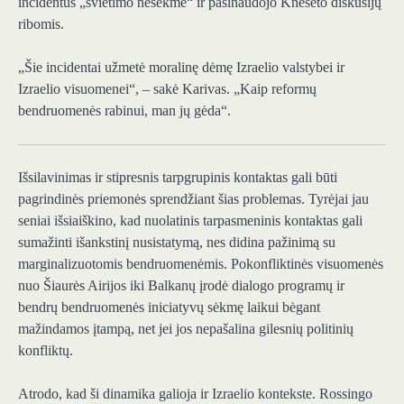
incidentus „švietimo nesėkme“ ir pasinaudojo Kneseto diskusijų
ribomis.
„Šie incidentai užmetė moralinę dėmę Izraelio valstybei ir
Izraelio visuomenei“, – sakė Karivas. „Kaip reformų
bendruomenės rabinui, man jų gėda“.
Išsilavinimas ir stipresnis tarpgrupinis kontaktas
gali būti
pagrindinės priemonės sprendžiant šias problemas. Tyrėjai jau
seniai išsiaiškino, kad nuolatinis tarpasmeninis kontaktas gali
sumažinti išankstinį nusistatymą, nes didina pažinimą su
marginalizuotomis bendruomenėmis. Pokonfliktinės visuomenės
nuo Šiaurės Airijos iki Balkanų įrodė dialogo programų ir
bendrų bendruomenės iniciatyvų sėkmę laikui bėgant
mažindamos įtampą, net jei jos nepašalina gilesnių politinių
konfliktų.
Atrodo, kad ši dinamika galioja ir Izraelio kontekste. Rossingo