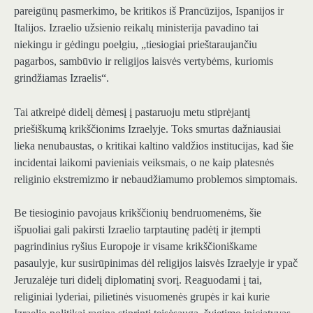
pareigūnų pasmerkimo, be kritikos iš Prancūzijos, Ispanijos ir
Italijos. Izraelio užsienio reikalų ministerija pavadino tai
niekingu ir gėdingu poelgiu, „tiesiogiai prieštaraujančiu
pagarbos, sambūvio ir religijos laisvės vertybėms, kuriomis
grindžiamas Izraelis“.
Tai atkreipė didelį dėmesį į pastaruoju metu stiprėjantį
priešiškumą krikščionims Izraelyje. Toks smurtas dažniausiai
lieka nenubaustas, o kritikai kaltino valdžios institucijas, kad šie
incidentai laikomi pavieniais veiksmais, o ne kaip platesnės
religinio ekstremizmo ir nebaudžiamumo problemos simptomais.
Be tiesioginio pavojaus krikščionių bendruomenėms, šie
išpuoliai gali pakirsti Izraelio tarptautinę padėtį ir įtempti
pagrindinius ryšius Europoje ir visame krikščioniškame
pasaulyje, kur susirūpinimas dėl religijos laisvės Izraelyje ir ypač
Jeruzalėje turi didelį diplomatinį svorį. Reaguodami į tai,
religiniai lyderiai, pilietinės visuomenės grupės ir kai kurie