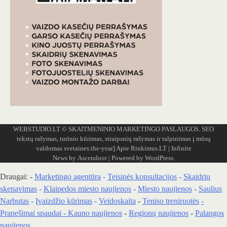
WEBSTUDIO.LT
© SKAITMENINIO MARKETINGO PASLAUGOS. SEO
tekstų rašymas, turinio kūrimas, straipsnių rašymas ir talpinimas į mūsų
valdomas svetaines.the-year]
Apie Rinkimus.LT
| Infinite
News by
Ascendoor
| Powered by
WordPress
.
Draugai: -
Marketingo agentūra
-
Teisinės konsultacijos
-
Skaidrių
skenavimas
-
Klaipedos miesto naujienos
-
Miesto naujienos
-
Saulius
Narbutas
-
Įvaizdžio kūrimas
-
Veidoskaita
-
Teniso treniruotės
-
Pranešimai spaudai -
Kauno naujienos
-
Regionų naujienos
-
Palangos
naujienos