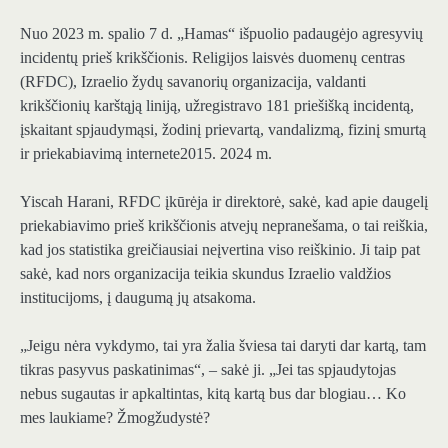
Nuo 2023 m. spalio 7 d. „Hamas“ išpuolio padaugėjo agresyvių
incidentų prieš krikščionis. Religijos laisvės duomenų centras
(RFDC), Izraelio žydų savanorių organizacija, valdanti
krikščionių karštąją liniją, užregistravo 181 priešišką incidentą,
įskaitant spjaudymąsi, žodinį prievartą, vandalizmą, fizinį smurtą
ir priekabiavimą internete2015. 2024 m.
Yiscah Harani, RFDC įkūrėja ir direktorė, sakė, kad apie daugelį
priekabiavimo prieš krikščionis atvejų nepranešama, o tai reiškia,
kad jos statistika greičiausiai neįvertina viso reiškinio. Ji taip pat
sakė, kad nors organizacija teikia skundus Izraelio valdžios
institucijoms, į daugumą jų atsakoma.
„Jeigu nėra vykdymo, tai yra žalia šviesa tai daryti dar kartą, tam
tikras pasyvus paskatinimas“, – sakė ji. „Jei tas spjaudytojas
nebus sugautas ir apkaltintas, kitą kartą bus dar blogiau… Ko
mes laukiame? Žmogžudystė?