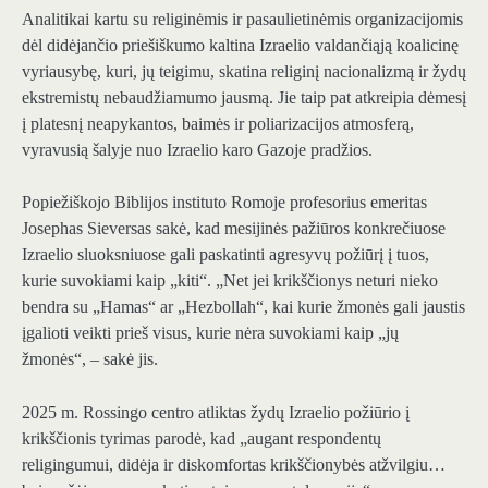
Analitikai kartu su religinėmis ir pasaulietinėmis organizacijomis
dėl didėjančio priešiškumo kaltina Izraelio valdančiąją koalicinę
vyriausybę, kuri, jų teigimu, skatina religinį nacionalizmą ir žydų
ekstremistų nebaudžiamumo jausmą. Jie taip pat atkreipia dėmesį
į platesnį neapykantos, baimės ir poliarizacijos atmosferą,
vyravusią šalyje nuo Izraelio karo Gazoje pradžios.
Popiežiškojo Biblijos instituto Romoje profesorius emeritas
Josephas Sieversas sakė, kad mesijinės pažiūros konkrečiuose
Izraelio sluoksniuose gali paskatinti agresyvų požiūrį į tuos,
kurie suvokiami kaip „kiti“. „Net jei krikščionys neturi nieko
bendra su „Hamas“ ar „Hezbollah“, kai kurie žmonės gali jaustis
įgalioti veikti prieš visus, kurie nėra suvokiami kaip „jų
žmonės“, – sakė jis.
2025 m. Rossingo centro atliktas žydų Izraelio požiūrio į
krikščionis tyrimas parodė, kad „augant respondentų
religingumui, didėja ir diskomfortas krikščionybės atžvilgiu…