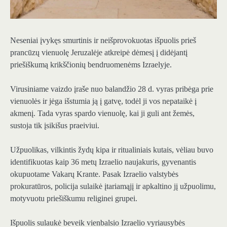
Neseniai įvykęs smurtinis ir neišprovokuotas išpuolis prieš
prancūzų vienuolę Jeruzalėje atkreipė dėmesį į didėjantį
priešiškumą krikščionių bendruomenėms Izraelyje.
Virusiniame vaizdo įraše nuo balandžio 28 d. vyras pribėga prie
vienuolės ir jėga išstumia ją į gatvę, todėl ji vos nepataikė į
akmenį. Tada vyras spardo vienuolę, kai ji guli ant žemės,
sustoja tik įsikišus praeiviui.
Užpuolikas, vilkintis žydų kipa ir ritualiniais kutais, vėliau buvo
identifikuotas kaip 36 metų Izraelio naujakuris, gyvenantis
okupuotame Vakarų Krante. Pasak Izraelio valstybės
prokuratūros, policija sulaikė įtariamąjį ir apkaltino jį užpuolimu,
motyvuotu priešiškumu religinei grupei.
Išpuolis sulaukė beveik vienbalsio Izraelio vyriausybės