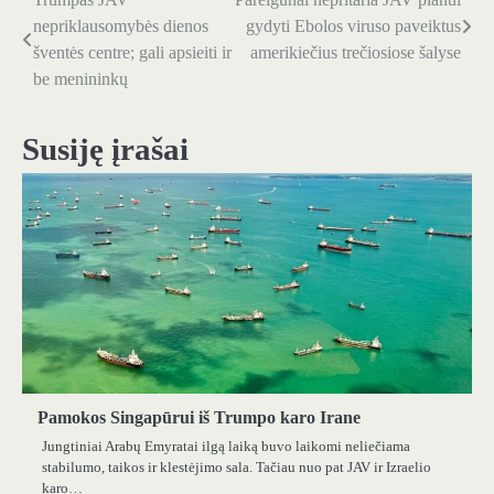
Navigacija
nepriklausomybės dienos
gydyti Ebolos viruso paveiktus
tarp
šventės centre; gali apsieiti ir
amerikiečius trečiosiose šalyse
be menininkų
įrašų
Susiję įrašai
Pamokos Singapūrui iš Trumpo karo Irane
Jungtiniai Arabų Emyratai ilgą laiką buvo laikomi neliečiama
stabilumo, taikos ir klestėjimo sala. Tačiau nuo pat JAV ir Izraelio
karo…