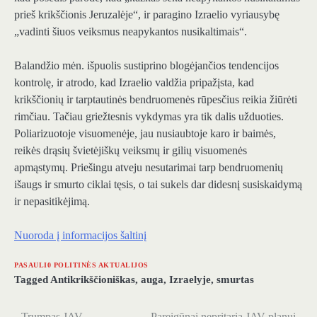
prieš krikščionis Jeruzalėje“, ir paragino Izraelio vyriausybę
„vadinti šiuos veiksmus neapykantos nusikaltimais“.
Balandžio mėn. išpuolis sustiprino blogėjančios tendencijos
kontrolę, ir atrodo, kad Izraelio valdžia pripažįsta, kad
krikščionių ir tarptautinės bendruomenės rūpesčius reikia žiūrėti
rimčiau. Tačiau griežtesnis vykdymas yra tik dalis užduoties.
Poliarizuotoje visuomenėje, jau nusiaubtoje karo ir baimės,
reikės drąsių švietėjiškų veiksmų ir gilių visuomenės
apmąstymų. Priešingu atveju nesutarimai tarp bendruomenių
išaugs ir smurto ciklai tęsis, o tai sukels dar didesnį susiskaidymą
ir nepasitikėjimą.
Nuoroda į informacijos šaltinį
PASAULI0 POLITINĖS AKTUALIJOS
Tagged
Antikrikščioniškas
,
auga
,
Izraelyje
,
smurtas
Trumpas JAV
Pareigūnai nepritaria JAV planui