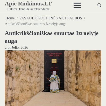
Apie Rinkimus.LT
Skip
to
Rinkimai,kandidatai,referendumai
content
Home
PASAULI0 POLITINĖS AKTUALIJOS
Antikrikščioniškas smurtas Izraelyje auga
Antikrikščioniškas smurtas Izraelyje
auga
2 birželio, 2026