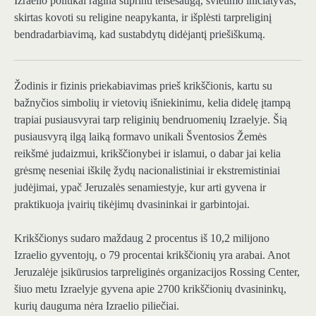
Izraelio politikai ragina stiprinti teisėsaugą, švietimo iniciatyvas,
skirtas kovoti su religine neapykanta, ir išplėsti tarpreliginį
bendradarbiavimą, kad sustabdytų didėjantį priešiškumą.
Žodinis ir fizinis priekabiavimas
prieš krikščionis, kartu su
bažnyčios simbolių ir vietovių išniekinimu, kelia didelę įtampą
trapiai pusiausvyrai tarp religinių bendruomenių Izraelyje. Šią
pusiausvyrą ilgą laiką formavo unikali Šventosios Žemės
reikšmė judaizmui, krikščionybei ir islamui, o dabar jai kelia
grėsmę neseniai iškilę žydų nacionalistiniai ir ekstremistiniai
judėjimai, ypač Jeruzalės senamiestyje, kur arti gyvena ir
praktikuoja įvairių tikėjimų dvasininkai ir garbintojai.
Krikščionys sudaro maždaug 2 procentus iš 10,2 milijono
Izraelio gyventojų, o 79 procentai krikščionių yra arabai. Anot
Jeruzalėje įsikūrusios tarpreliginės organizacijos Rossing Center,
šiuo metu Izraelyje gyvena apie 2700 krikščionių dvasininkų,
kurių dauguma nėra Izraelio piliečiai.