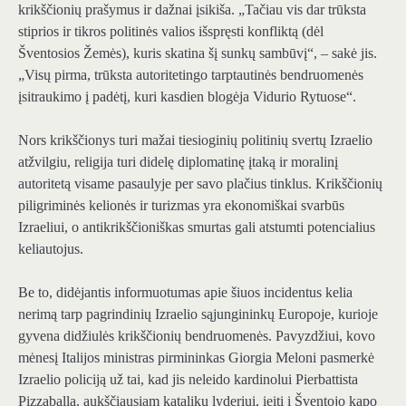
krikščionių prašymus ir dažnai įsikiša. „Tačiau vis dar trūksta
stiprios ir tikros politinės valios išspręsti konfliktą (dėl
Šventosios Žemės), kuris skatina šį sunkų sambūvį“, – sakė jis.
„Visų pirma, trūksta autoritetingo tarptautinės bendruomenės
įsitraukimo į padėtį, kuri kasdien blogėja Vidurio Rytuose“.
Nors krikščionys turi mažai tiesioginių politinių svertų Izraelio
atžvilgiu, religija turi didelę diplomatinę įtaką ir moralinį
autoritetą visame pasaulyje per savo plačius tinklus. Krikščionių
piligriminės kelionės ir turizmas yra ekonomiškai svarbūs
Izraeliui, o antikrikščioniškas smurtas gali atstumti potencialius
keliautojus.
Be to, didėjantis informuotumas apie šiuos incidentus kelia
nerimą tarp pagrindinių Izraelio sąjungininkų Europoje, kurioje
gyvena didžiulės krikščionių bendruomenės. Pavyzdžiui, kovo
mėnesį Italijos ministras pirmininkas Giorgia Meloni pasmerkė
Izraelio policiją už tai, kad jis neleido kardinolui Pierbattista
Pizzaballa, aukščiausiam katalikų lyderiui, įeiti į Šventojo kapo